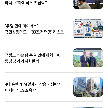
하락…"하이닉스 또 급락"
'두 달 만에 마이너스'
국민성장펀드…'83조 전력망' 리스크
확산
구광모·젠슨 황 두 달 만에 재회…AI
동맹 성과 가시화될까
4대 은행 NIM 일제히 상승…상반기
이자이익 19조 육박