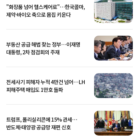
"화장품 넘어 헬스케어로"…한국콜마,
제약·바이오 축으로 몸집 키운다
부동산 공급 해법 찾는 정부…이재명
대통령, 2차 점검회의 주재
전세사기 피해자 누적 4만건 넘어…LH
피해주택 매입도 1만호 돌파
트럼프, 폴리실리콘에 15% 관세…
반도체·태양광 공급망 재편 신호