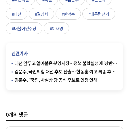
#대선
#권영세
#한덕수
#대통령선거
#더불어민주당
#이재명
관련기사
대선 앞두고 얼어붙은 분양시장…정책 불확실성에 '상반기
공급절벽' 우려
김문수, 국민의힘 대선 후보 선출… 한동훈 꺾고 최종 후보
확정
김문수, "국힘, 사실상 당 공식 후보로 인정 안해"
0
개의 댓글