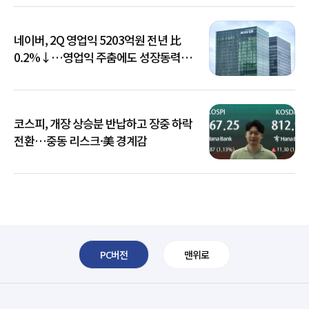
네이버, 2Q 영업익 5203억원 전년 比
0.2%↓…영업익 주춤에도 성장동력
키운다
코스피, 개장 상승분 반납하고 장중 하락
전환…중동 리스크·美 경계감
PC버전
맨위로