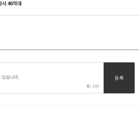
다시 46억대
등록
0
/ 300