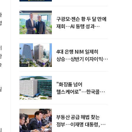
전력망' 리스크 확산
가
구광모·젠슨 황 두 달 만에
성
재회…AI 동맹 성과
가시화될까
이
4대 은행 NIM 일제히
반
상승…상반기 이자이익
능
19조 육박
"화장품 넘어
밀
헬스케어로"…한국콜마,
제약·바이오 축으로 몸집
키운다
부동산 공급 해법 찾는
정부…이재명 대통령, 2차
시
점검회의 주재