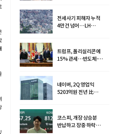
로
전세사기 피해자 누적
4만건 넘어…LH
문
피해주택 매입도 1만호
값
돌파
대
트럼프, 폴리실리콘에
15% 관세…반도체·
태양광 공급망 재편 신호
을
네이버, 2Q 영업익
5203억원 전년 比
며
0.2%↓…영업익
주춤에도 성장동력 키운다
강
코스피, 개장 상승분
반납하고 장중 하락
있
전환…중동 리스크·美