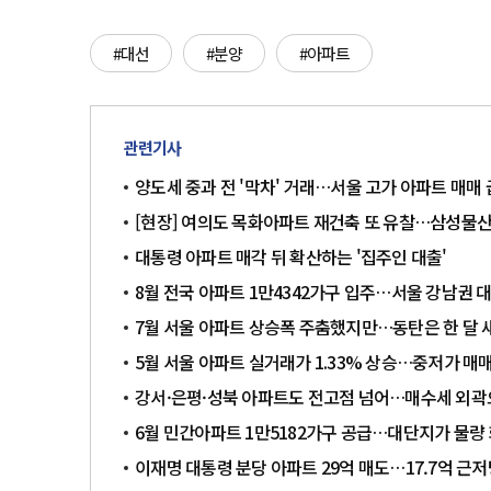
#대선
#분양
#아파트
관련기사
양도세 중과 전 '막차' 거래…서울 고가 아파트 매매
[현장] 여의도 목화아파트 재건축 또 유찰…삼성물
대통령 아파트 매각 뒤 확산하는 '집주인 대출'
8월 전국 아파트 1만4342가구 입주…서울 강남권 
7월 서울 아파트 상승폭 주춤했지만…동탄은 한 달 새
5월 서울 아파트 실거래가 1.33% 상승…중저가 매
강서·은평·성북 아파트도 전고점 넘어…매수세 외
6월 민간아파트 1만5182가구 공급…대단지가 물량
이재명 대통령 분당 아파트 29억 매도…17.7억 근저