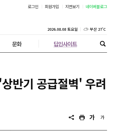
로그인
회원가입
지면보기
네이버블로그
부산 27˚C
대구 25˚C
2026.08.08 토요일
문화
딥인사이트
인천 29˚C
광주 27˚C
대전 26˚C
'상반기 공급절벽' 우려
울산 25˚C
강릉 25˚C
제주 28˚C