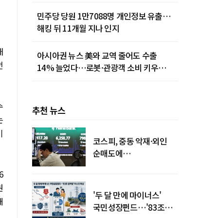
민주당 당원 1만7088명 개인정보 유출…
해킹 뒤 11개월 지나 인지
매
아시아권 뉴스 美와 교역 줄어도 수출
전
14% 늘었다…로봇·관광객 소비 키우는
중국
수
추천 뉴스
는
기
코스피, 중동 악재·외인
순매도에
하락…"하이닉스 또
6
급락"
권
'두 달 만에 마이너스'
대
국민성장펀드…'83조