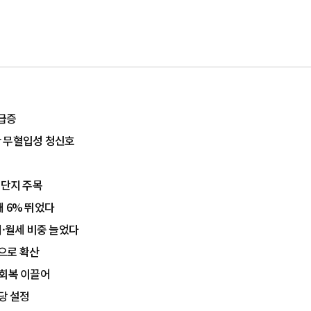
 급증
산 무혈입성 청신호
대단지 주목
 6% 뛰었다
매·월세 비중 늘었다
곽으로 확산
 회복 이끌어
당 설정