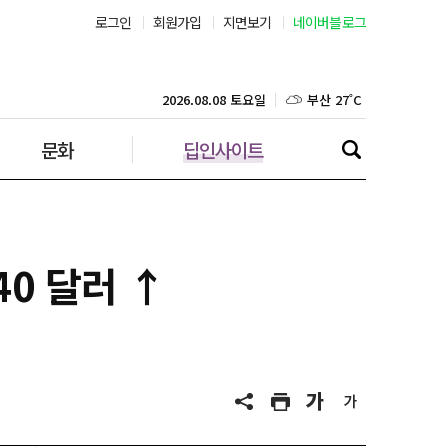
서울 28˚C
로그인
회원가입
지면보기
네이버블로그
부산 27˚C
2026.08.08 토요일
대구 25˚C
문화
딥인사이트
인천 27˚C
광주 26˚C
대전 25˚C
40 달러 ↑
울산 25˚C
강릉 26˚C
제주 28˚C