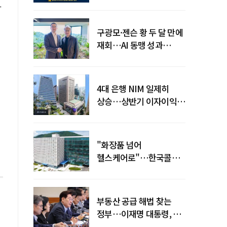
전력망' 리스크 확산
납
구광모·젠슨 황 두 달 만에
재회…AI 동맹 성과
가시화될까
4대 은행 NIM 일제히
상승…상반기 이자이익
19조 육박
"화장품 넘어
헬스케어로"…한국콜마,
제약·바이오 축으로 몸집
키운다
부동산 공급 해법 찾는
정부…이재명 대통령, 2차
점검회의 주재