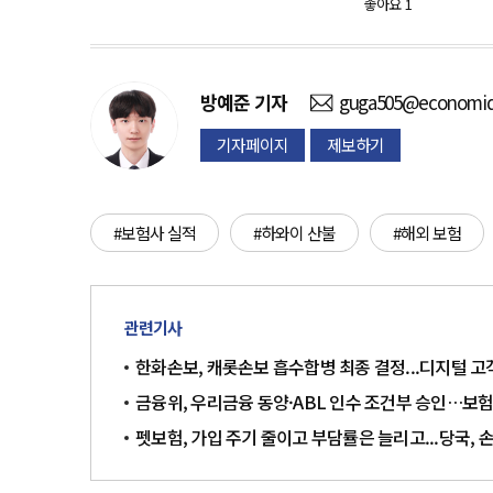
좋아요
1
방예준
기자
guga505@economid
기자페이지
제보하기
#보험사 실적
#하와이 산불
#해외 보험
관련기사
한화손보, 캐롯손보 흡수합병 최종 결정...디지털 고
금융위, 우리금융 동양·ABL 인수 조건부 승인…보
펫보험, 가입 주기 줄이고 부담률은 늘리고...당국, 