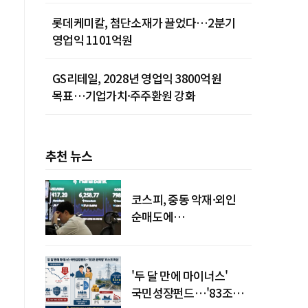
롯데케미칼, 첨단소재가 끌었다…2분기
영업익 1101억원
GS리테일, 2028년 영업익 3800억원
목표…기업가치·주주환원 강화
추천 뉴스
코스피, 중동 악재·외인
순매도에
하락…"하이닉스 또
급락"
'두 달 만에 마이너스'
국민성장펀드…'83조