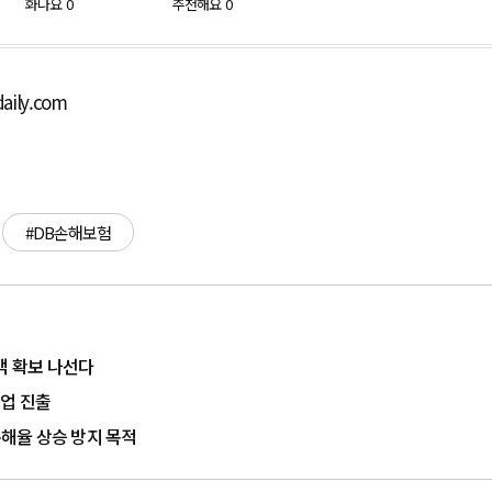
화나요
0
추천해요
0
aily.com
#DB손해보험
객 확보 나선다
험업 진출
손해율 상승 방지 목적