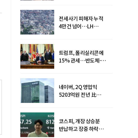
전세사기 피해자 누적
4만건 넘어…LH
피해주택 매입도 1만호
돌파
트럼프, 폴리실리콘에
15% 관세…반도체·
태양광 공급망 재편 신호
네이버, 2Q 영업익
5203억원 전년 比
0.2%↓…영업익
주춤에도 성장동력 키운다
코스피, 개장 상승분
반납하고 장중 하락
전환…중동 리스크·美