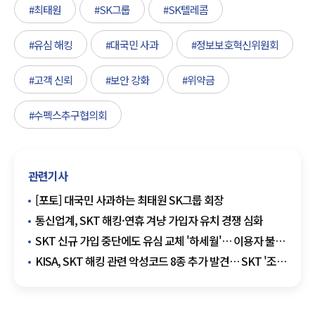
#최태원
#SK그룹
#SK텔레콤
#유심 해킹
#대국민 사과
#정보보호혁신위원회
#고객 신뢰
#보안 강화
#위약금
#수펙스추구협의회
관련기사
[포토] 대국민 사과하는 최태원 SK그룹 회장
통신업계, SKT 해킹·연휴 겨냥 가입자 유치 경쟁 심화
SKT 신규 가입 중단에도 유심 교체 '하세월'… 이용자 불만
고조
KISA, SKT 해킹 관련 악성코드 8종 추가 발견… SKT '조사
중 사안'