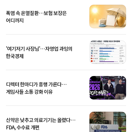
폭염 속 온열질환…보험 보장은
어디까지
'여기저기 사장님'…자영업 과잉의
한국경제
디렉터 한마디가 흥행 가른다…
게임사들 소통 강화 이유
신약은 낮추고 의료기기는 올렸다…
FDA, 수수료 개편