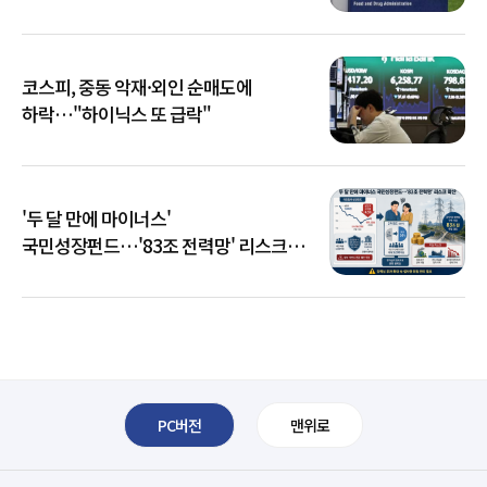
코스피, 중동 악재·외인 순매도에
하락…"하이닉스 또 급락"
'두 달 만에 마이너스'
국민성장펀드…'83조 전력망' 리스크
확산
PC버전
맨위로