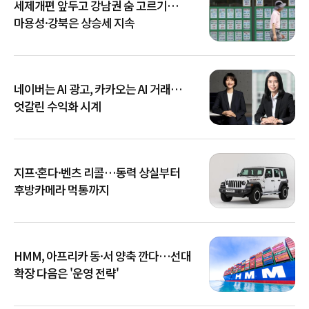
세제개편 앞두고 강남권 숨 고르기…
마용성·강북은 상승세 지속
네이버는 AI 광고, 카카오는 AI 거래…
엇갈린 수익화 시계
지프·혼다·벤츠 리콜…동력 상실부터
후방카메라 먹통까지
HMM, 아프리카 동·서 양축 깐다…선대
확장 다음은 '운영 전략'