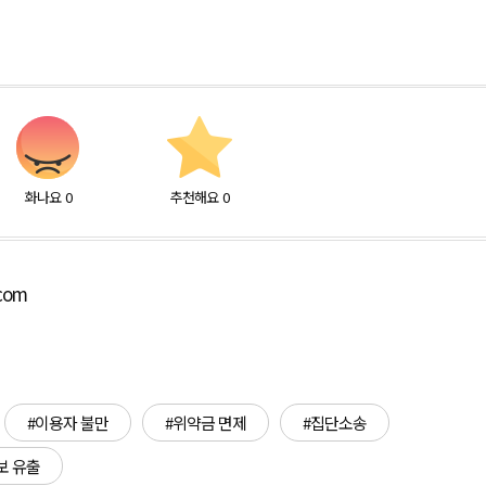
화나요
0
추천해요
0
.com
#이용자 불만
#위약금 면제
#집단소송
보 유출