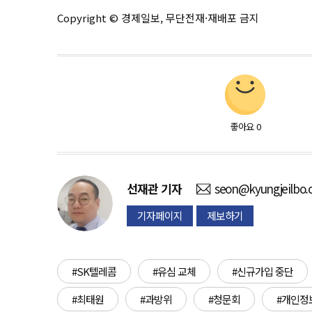
Copyright © 경제일보, 무단전재·재배포 금지
좋아요
0
선재관
기자
seon@kyungjeilbo
기자페이지
제보하기
#SK텔레콤
#유심 교체
#신규가입 중단
#최태원
#과방위
#청문회
#개인정