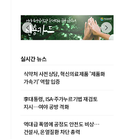
실시간 뉴스
식약처 사전상담, 혁신의료제품 '제품화
가속기' 역할 입증
李대통령, ISA·주가누르기법 재검토
지시…여야 공방 격화
역대급 폭염에 공정도 안전도 비상…
건설사, 온열질환 차단 총력