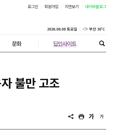
서울 30˚C
로그인
회원가입
지면보기
네이버블로그
부산 30˚C
2026.08.08 토요일
대구 30˚C
문화
딥인사이트
인천 30˚C
광주 32˚C
대전 32˚C
용자 불만 고조
울산 29˚C
강릉 22˚C
제주 29˚C