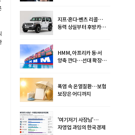
엇갈린 수익화 시계
른
지프·혼다·벤츠 리콜…
동력 상실부터 후방카메라
식
먹통까지
관
HMM, 아프리카 동·서
양축 깐다…선대 확장
다음은 '운영 전략'
폭염 속 온열질환…보험
보장은 어디까지
'여기저기 사장님'…
자영업 과잉의 한국경제