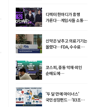
디렉터 한마디가 흥행
가른다…게임사들 소통
강화 이유
신약은 낮추고 의료기기는
올렸다…FDA, 수수료
개편
코스피, 중동 악재·외인
순매도에
하락…"하이닉스 또
급락"
'두 달 만에 마이너스'
국민성장펀드…'83조
전력망' 리스크 확산