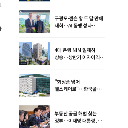
전력망' 리스크 확산
단
구광모·젠슨 황 두 달 만에
재회…AI 동맹 성과
나
가시화될까
4대 은행 NIM 일제히
상승…상반기 이자이익
19조 육박
"화장품 넘어
헬스케어로"…한국콜마,
제약·바이오 축으로 몸집
키운다
부동산 공급 해법 찾는
정부…이재명 대통령, 2차
점검회의 주재