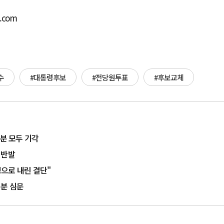
o.com
수
#대통령후보
#전당원투표
#후보교체
처분 모두 기각
 반발
으로 내린 결단"
처분 심문