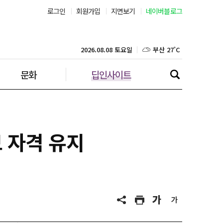
서울 30˚C
로그인
회원가입
지면보기
네이버블로그
부산 27˚C
2026.08.08 토요일
대구 25˚C
문화
딥인사이트
인천 28˚C
광주 27˚C
대전 26˚C
보 자격 유지
울산 25˚C
강릉 26˚C
제주 28˚C