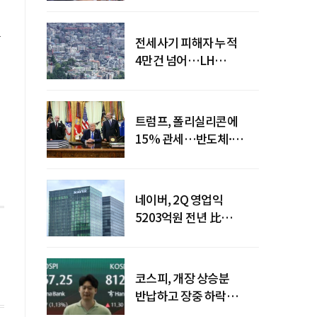
덧
전세사기 피해자 누적
4만건 넘어…LH
피해주택 매입도 1만호
돌파
트럼프, 폴리실리콘에
15% 관세…반도체·
태양광 공급망 재편 신호
네이버, 2Q 영업익
5203억원 전년 比
0.2%↓…영업익
주춤에도 성장동력 키운다
코스피, 개장 상승분
반납하고 장중 하락
전환…중동 리스크·美