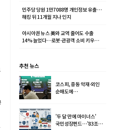
민주당 당원 1만7088명 개인정보 유출…
해킹 뒤 11개월 지나 인지
아시아권 뉴스 美와 교역 줄어도 수출
14% 늘었다…로봇·관광객 소비 키우는
중국
추천 뉴스
로
코스피, 중동 악재·외인
순매도에
하락…"하이닉스 또
묻
급락"
'두 달 만에 마이너스'
국민성장펀드…'83조
후