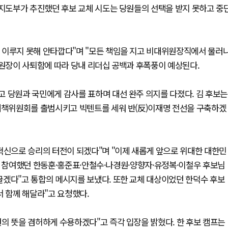
 지도부가 추진했던 후보 교체 시도는 당원들의 선택을 받지 못하고 중
 이루지 못해 안타깝다"며 "모든 책임을 지고 비대위원장직에서 물러
위원장이 사퇴함에 따라 당내 리더십 공백과 후폭풍이 예상된다.
 당원과 국민에게 감사를 표하며 대선 완주 의지를 다졌다. 김 후보는
거대책위원회를 출범시키고 빅텐트를 세워 반(反)이재명 전선을 구축하겠
혁신으로 승리의 터전이 되겠다"며 "이제 새롭게 앞으로 위대한 대한민
에 참여했던 한동훈·홍준표·안철수·나경원·양향자·유정복·이철우 후보님
끌겠다"고 통합의 메시지를 보냈다. 또한 교체 대상이었던 한덕수 후보
서 함께 해달라"고 요청했다.
의 뜻을 겸허하게 수용하겠다"고 즉각 입장을 밝혔다. 한 후보 캠프는