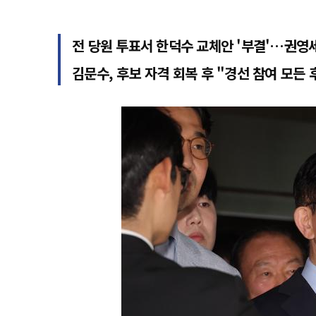
전 당원 투표서 한덕수 교체안 '부결'…권영
김문수, 후보 자격 회복 후 "경선 참여 모든