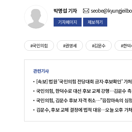
박명섭
기자
seobe@kyungjeilb
기자페이지
제보하기
#국민의힘
#권영세
#김문수
#한덕
관련기사
[속보] 법원 '국민의힘 전당대회 금지·후보확인' 가
국민의힘, 한덕수로 대선 후보 교체 강행…김문수 측
국민의힘, 김문수 후보 자격 취소…"읍참마속의 심정
김문수, 후보 교체 결정에 법적 대응…오늘 오후 가