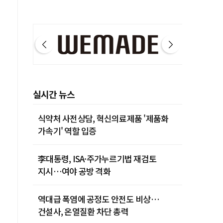
실시간 뉴스
식약처 사전상담, 혁신의료제품 '제품화
가속기' 역할 입증
李대통령, ISA·주가누르기법 재검토
지시…여야 공방 격화
역대급 폭염에 공정도 안전도 비상…
건설사, 온열질환 차단 총력