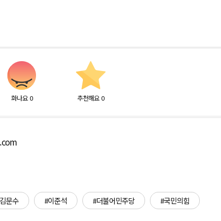
화나요
0
추천해요
0
o.com
#김문수
#이준석
#더불어민주당
#국민의힘