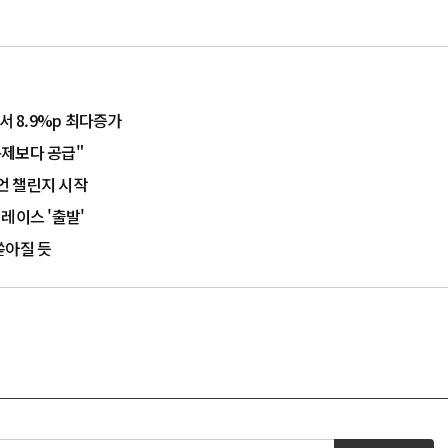
서 8.9%p 최다증가
규제보다 공급"
언 챌린지 시작
레이스 '출발'
쏟아질 듯