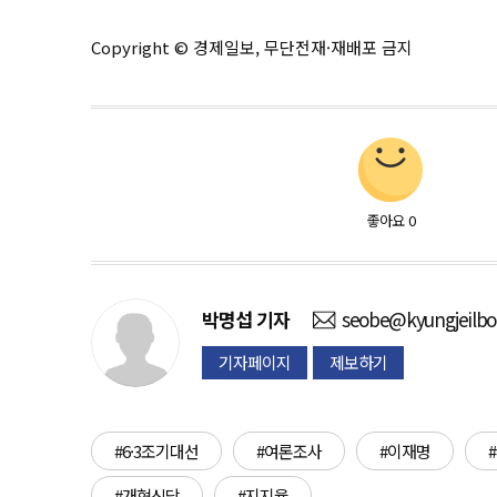
Copyright © 경제일보, 무단전재·재배포 금지
좋아요
0
박명섭
기자
seobe@kyungjeilb
기자페이지
제보하기
#6·3조기대선
#여론조사
#이재명
#개혁신당
#지지율