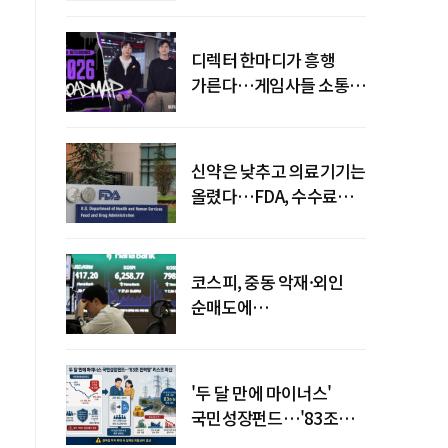
디렉터 한마디가 흥행
가른다…게임사들 소통
강화 이유
신약은 낮추고 의료기기는
올렸다…FDA, 수수료
개편
코스피, 중동 악재·외인
순매도에
하락…"하이닉스 또
급락"
'두 달 만에 마이너스'
국민성장펀드…'83조
전력망' 리스크 확산