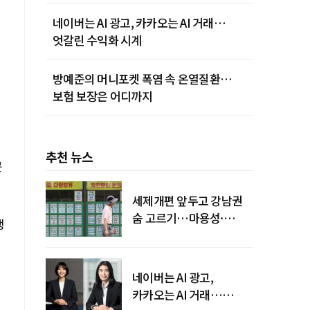
네이버는 AI 광고, 카카오는 AI 거래…
엇갈린 수익화 시계
방예준의 머니포켓 폭염 속 온열질환…
보험 보장은 어디까지
추천 뉴스
문
세제개편 앞두고 강남권
숨 고르기…마용성·
행
강북은 상승세 지속
네이버는 AI 광고,
카카오는 AI 거래…