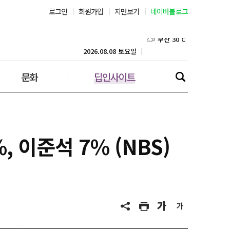
로그인
회원가입
지면보기
네이버블로그
부산 30˚C
대구 30˚C
2026.08.08 토요일
문화
딥인사이트
인천 30˚C
광주 32˚C
대전 32˚C
, 이준석 7% (NBS)
울산 29˚C
강릉 22˚C
제주 29˚C