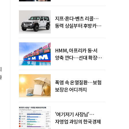
엇갈린 수익화 시계
지프·혼다·벤츠 리콜…
동력 상실부터 후방카메라
먹통까지
HMM, 아프리카 동·서
양축 깐다…선대 확장
다음은 '운영 전략'
지
나
폭염 속 온열질환…보험
보장은 어디까지
'여기저기 사장님'…
자영업 과잉의 한국경제