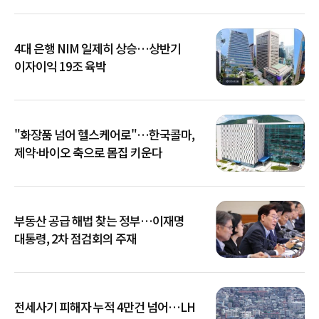
4대 은행 NIM 일제히 상승…상반기
이자이익 19조 육박
"화장품 넘어 헬스케어로"…한국콜마,
제약·바이오 축으로 몸집 키운다
부동산 공급 해법 찾는 정부…이재명
대통령, 2차 점검회의 주재
전세사기 피해자 누적 4만건 넘어…LH