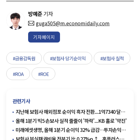
방예준
기자
guga505@m.economidaily.com
기자페이지
#금융감독원
#보험사 당기순이익
#보험사 실적
#ROA
#ROE
관련기사
지난해 보험사 해외점포 순이익 흑자 전환...1억7340 달러
↑
올해 1분기 빅5 손보사 실적 줄줄이 '하락'...KB 홀로 '약진'
미래에셋생명, 올해 1분기 순이익 32% 급감…투자손익
'쇼크'
보험사 부실채권비율 전분기 比 0.27%p ↑...홈플러스