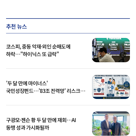
추천 뉴스
코스피, 중동 악재·외인 순매도에
하락…"하이닉스 또 급락"
'두 달 만에 마이너스'
국민성장펀드…'83조 전력망' 리스크
확산
구광모·젠슨 황 두 달 만에 재회…AI
동맹 성과 가시화될까