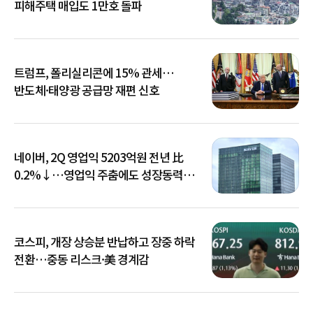
피해주택 매입도 1만호 돌파
트럼프, 폴리실리콘에 15% 관세…
반도체·태양광 공급망 재편 신호
네이버, 2Q 영업익 5203억원 전년 比
0.2%↓…영업익 주춤에도 성장동력
키운다
코스피, 개장 상승분 반납하고 장중 하락
전환…중동 리스크·美 경계감