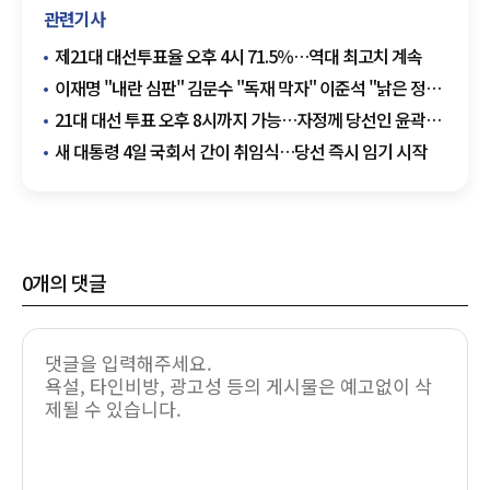
관련기사
제21대 대선투표율 오후 4시 71.5％…역대 최고치 계속
이재명 "내란 심판" 김문수 "독재 막자" 이준석 "낡은 정치
교체"
21대 대선 투표 오후 8시까지 가능…자정께 당선인 윤곽
나올 듯
새 대통령 4일 국회서 간이 취임식…당선 즉시 임기 시작
0
개의 댓글