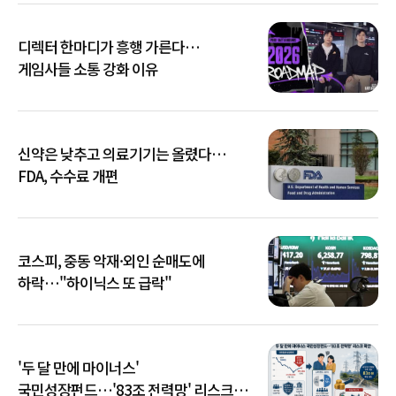
디렉터 한마디가 흥행 가른다…
게임사들 소통 강화 이유
신약은 낮추고 의료기기는 올렸다…
FDA, 수수료 개편
코스피, 중동 악재·외인 순매도에
하락…"하이닉스 또 급락"
'두 달 만에 마이너스'
국민성장펀드…'83조 전력망' 리스크