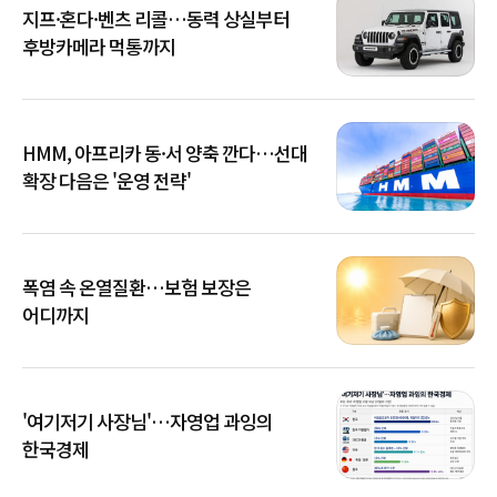
지프·혼다·벤츠 리콜…동력 상실부터
후방카메라 먹통까지
HMM, 아프리카 동·서 양축 깐다…선대
확장 다음은 '운영 전략'
폭염 속 온열질환…보험 보장은
어디까지
'여기저기 사장님'…자영업 과잉의
한국경제