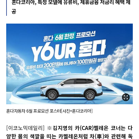
혼다코리아, 특정 모델에 유류비, 제휴금융 저금리 혜택 제
공
혼다자동차 6월 프로모션 포스터[사진=혼다코리아]
[이코노믹데일리]
※김지영의 카(CAR)멜레온 코너는 다
양한 몸의 색깔을 띠는 카멜레온처럼 차(車)와 관련해 독