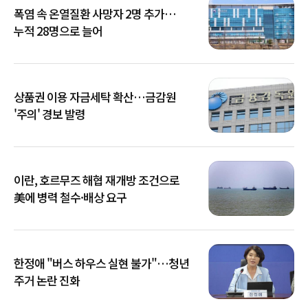
폭염 속 온열질환 사망자 2명 추가…
누적 28명으로 늘어
상품권 이용 자금세탁 확산…금감원
'주의' 경보 발령
이란, 호르무즈 해협 재개방 조건으로
美에 병력 철수·배상 요구
한정애 "버스 하우스 실현 불가"…청년
주거 논란 진화