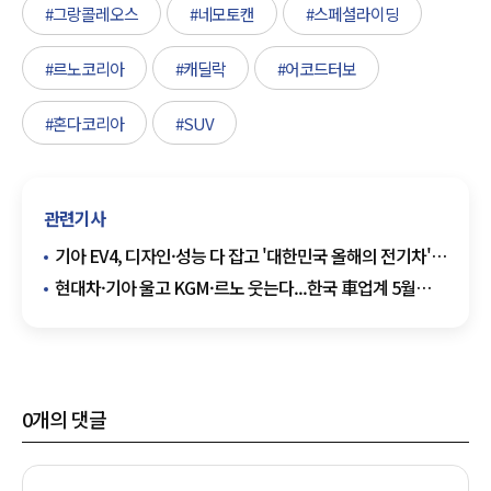
#그랑콜레오스
#네모토캔
#스페셜라이딩
#르노코리아
#캐딜락
#어코드터보
#혼다코리아
#SUV
관련기사
기아 EV4, 디자인·성능 다 잡고 '대한민국 올해의 전기차'
선정
현대차·기아 울고 KGM·르노 웃는다...한국 車업계 5월
매출 '혼조세'
0
개의 댓글