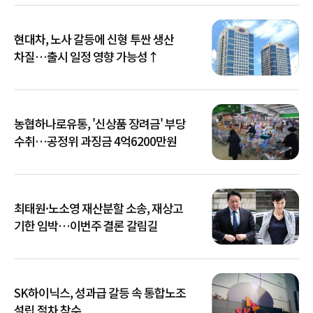
현대차, 노사 갈등에 신형 투싼 생산
차질…출시 일정 영향 가능성↑
농협하나로유통, '신상품 장려금' 부당
수취…공정위 과징금 4억6200만원
최태원·노소영 재산분할 소송, 재상고
기한 임박…이번주 결론 갈림길
SK하이닉스, 성과급 갈등 속 통합노조
설립 절차 착수