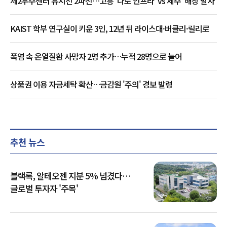
제2우주센터 유치전 2파전…고흥 '나로 인프라' vs 제주 '해상 발사'
KAIST 학부 연구실이 키운 3인, 12년 뒤 라이스대·버클리·릴리로
폭염 속 온열질환 사망자 2명 추가…누적 28명으로 늘어
상품권 이용 자금세탁 확산…금감원 '주의' 경보 발령
추천 뉴스
블랙록, 알테오젠 지분 5% 넘겼다…
글로벌 투자자 '주목'