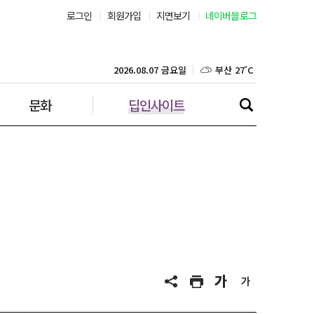
로그인
회원가입
지면보기
네이버블로그
서울 32˚C
부산 27˚C
2026.08.07 금요일
문화
딥인사이트
대구 26˚C
인천 29˚C
광주 27˚C
대전 27˚C
울산 25˚C
강릉 25˚C