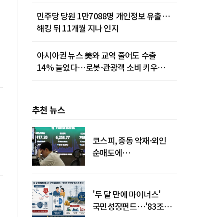
민주당 당원 1만7088명 개인정보 유출…
해킹 뒤 11개월 지나 인지
아시아권 뉴스 美와 교역 줄어도 수출
14% 늘었다…로봇·관광객 소비 키우는
중국
추천 뉴스
코스피, 중동 악재·외인
순매도에
하락…"하이닉스 또
급락"
'두 달 만에 마이너스'
국민성장펀드…'83조