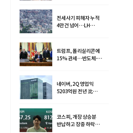
전세사기 피해자 누적
4만건 넘어…LH
피해주택 매입도 1만호
돌파
트럼프, 폴리실리콘에
15% 관세…반도체·
태양광 공급망 재편 신호
네이버, 2Q 영업익
5203억원 전년 比
0.2%↓…영업익
주춤에도 성장동력 키운다
코스피, 개장 상승분
반납하고 장중 하락
전환…중동 리스크·美