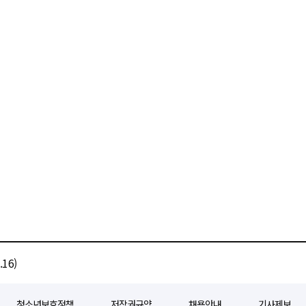
16)
청소년보호정책
저작권규약
채용안내
기사제보