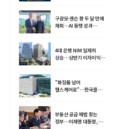
전력망' 리스크 확산
구광모·젠슨 황 두 달 만에
재회…AI 동맹 성과
가시화될까
4대 은행 NIM 일제히
상승…상반기 이자이익
19조 육박
"화장품 넘어
헬스케어로"…한국콜마,
제약·바이오 축으로 몸집
키운다
부동산 공급 해법 찾는
정부…이재명 대통령, 2차
점검회의 주재