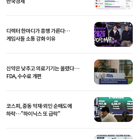
한국경제
디렉터 한마디가 흥행 가른다…
게임사들 소통 강화 이유
신약은 낮추고 의료기기는 올렸다…
FDA, 수수료 개편
코스피, 중동 악재·외인 순매도에
하락…"하이닉스 또 급락"