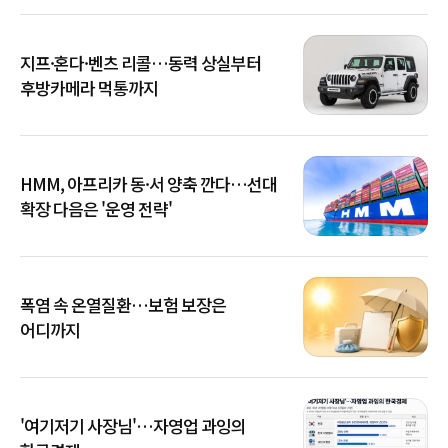
지프·혼다·벤츠 리콜…동력 상실부터
후방카메라 먹통까지
HMM, 아프리카 동·서 양축 깐다…선대
확장 다음은 '운영 전략'
폭염 속 온열질환…보험 보장은
어디까지
'여기저기 사장님'…자영업 과잉의