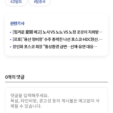
#코발트
#탈중국
관련기사
[힘겨운 夏鬪 예고] 노사 VS 노노 VS 노정 곳곳이 지뢰밭
··· 경제 회생 찬물 우려
[르포] '용산 정비창' 수주 총력전 나선 포스코·HDC현산...
홍보관 직접 가보니
장인화 포스코 회장 "통상환경 급변…선제·유연 대응
필요"
0
개의 댓글