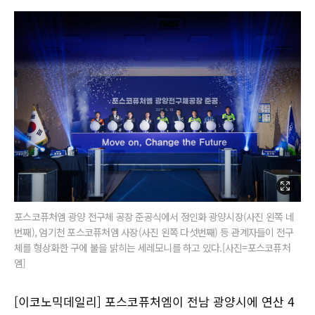
포스코퓨처엠 광양 전구체 공장 준공식에서 정인화 광양시장(사진 왼쪽 네
번째), 엄기천 포스코퓨처엠 사장(사진 왼쪽 다섯번째) 등 관계자들이 전구
체를 형상화한 구에 불을 밝히는 세레모니를 하고 있다.[사진=포스코퓨처
엠]
[이코노믹데일리] 포스코퓨처엠이 전남 광양시에 연산 4