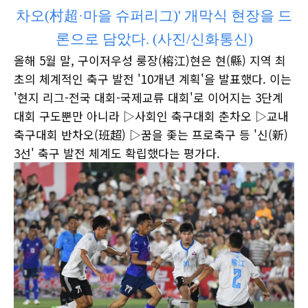
차오(村超·마을 슈퍼리그)' 개막식 현장을 드
론으로 담았다. (사진/신화통신)
올해 5월 말, 구이저우성 룽장(榕江)현은 현(縣) 지역 최
초의 체계적인 축구 발전 '10개년 계획'을 발표했다. 이는
'현지 리그-전국 대회-국제교류 대회'로 이어지는 3단계
대회 구도뿐만 아니라 ▷사회인 축구대회 춘차오 ▷교내
축구대회 반차오(班超) ▷꿈을 좇는 프로축구 등 '신(新)
3선' 축구 발전 체계도 확립했다는 평가다.