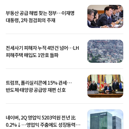
부동산 공급 해법 찾는 정부…이재명
대통령, 2차 점검회의 주재
전세사기 피해자 누적 4만건 넘어…LH
피해주택 매입도 1만호 돌파
트럼프, 폴리실리콘에 15% 관세…
반도체·태양광 공급망 재편 신호
네이버, 2Q 영업익 5203억원 전년 比
0.2%↓…영업익 주춤에도 성장동력