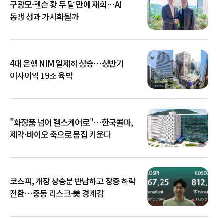
구광모·젠슨 황 두 달 만에 재회…AI
동맹 성과 가시화될까
4대 은행 NIM 일제히 상승…상반기
이자이익 19조 육박
"화장품 넘어 헬스케어로"…한국콜마,
제약·바이오 축으로 몸집 키운다
코스피, 개장 상승분 반납하고 장중 하락
전환…중동 리스크·美 경계감