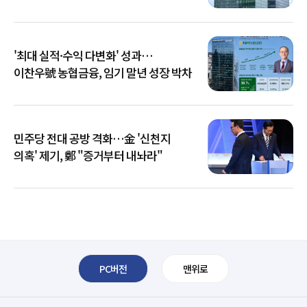
키운다
'최대 실적·수익 다변화' 성과…
이찬우號 농협금융, 임기 말년 성장 박차
민주당 전대 공방 격화…金 '신천지
의혹' 제기, 鄭 "증거부터 내놔라"
PC버전
맨위로