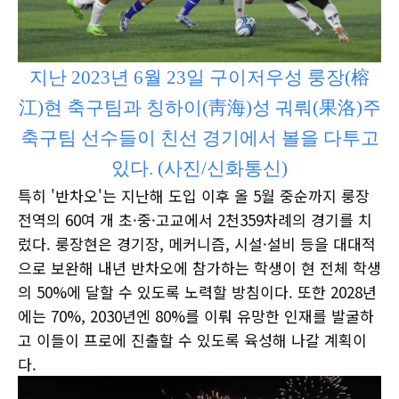
지난 2023년 6월 23일 구이저우성 룽장(榕
江)현 축구팀과 칭하이(靑海)성 궈뤄(果洛)주
축구팀 선수들이 친선 경기에서 볼을 다투고
있다. (사진/신화통신)
특히 '반차오'는 지난해 도입 이후 올 5월 중순까지 룽장
전역의 60여 개 초·중·고교에서 2천359차례의 경기를 치
렀다. 룽장현은 경기장, 메커니즘, 시설·설비 등을 대대적
으로 보완해 내년 반차오에 참가하는 학생이 현 전체 학생
의 50%에 달할 수 있도록 노력할 방침이다. 또한 2028년
에는 70%, 2030년엔 80%를 이뤄 유망한 인재를 발굴하
고 이들이 프로에 진출할 수 있도록 육성해 나갈 계획이
다.