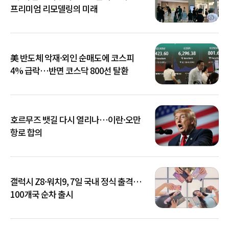
프리미엄 리모델링의 미래
美 반도체 악재·외인 순매도에 코스피
4% 급락…반면 코스닥 800선 탈환
호르무즈 뱃길 다시 열리나…이란·오만
항로 합의
갤럭시 Z8·워치9, 7일 국내 정식 출격…
100개국 순차 출시