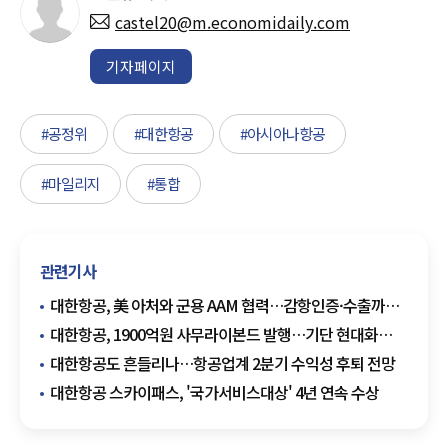
castel20@m.economidaily.com
기자페이지
#공정위
#대한항공
#아시아나항공
#마일리지
#통합
관련기사
대한항공, 美 아처와 군용 AAM 협력…감항인증·수출까지
겨냥
대한항공, 1900억원 사무라이본드 발행…기단 현대화
자금 확보
대한항공도 흔들리나…항공업계 2분기 수익성 후퇴 전망
대한항공 스카이패스, '국가서비스대상' 4년 연속 수상