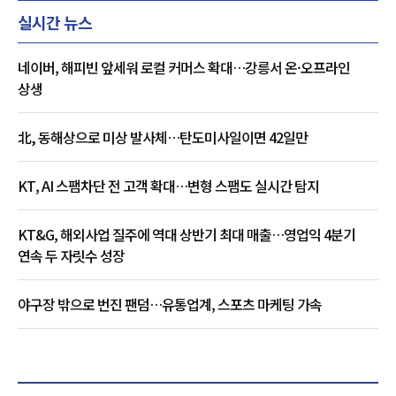
실시간 뉴스
네이버, 해피빈 앞세워 로컬 커머스 확대…강릉서 온·오프라인
상생
北, 동해상으로 미상 발사체…탄도미사일이면 42일만
KT, AI 스팸차단 전 고객 확대…변형 스팸도 실시간 탐지
KT&G, 해외사업 질주에 역대 상반기 최대 매출…영업익 4분기
연속 두 자릿수 성장
야구장 밖으로 번진 팬덤…유통업계, 스포츠 마케팅 가속