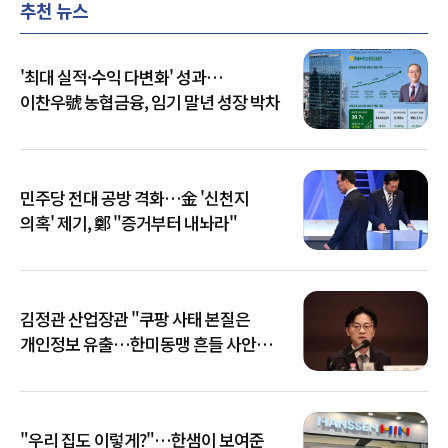
추천 뉴스
'최대 실적·수익 다변화' 성과…
이찬우號 농협금융, 임기 말년 성장 박차
민주당 전대 공방 격화…金 '신천지
의혹' 제기, 鄭 "증거부터 내놔라"
김정관 산업장관 "쿠팡 사태 본질은
개인정보 유출…한미동맹 흔들 사안
아냐"
"우리 집도 이렇게?"…한샘이 보여준