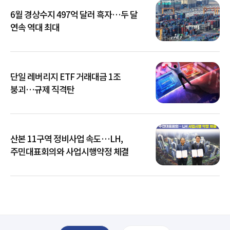
6월 경상수지 497억 달러 흑자…두 달
연속 역대 최대
단일 레버리지 ETF 거래대금 1조
붕괴…규제 직격탄
산본 11구역 정비사업 속도…LH,
주민대표회의와 사업시행약정 체결