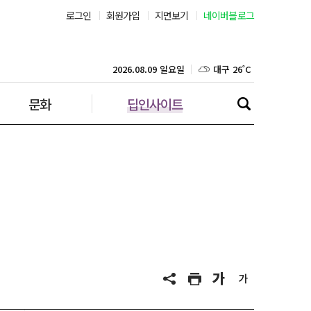
로그인
회원가입
지면보기
네이버블로그
부산 27˚C
대구 26˚C
2026.08.09 일요일
문화
딥인사이트
인천 26˚C
광주 26˚C
대전 26˚C
울산 25˚C
강릉 22˚C
제주 27˚C