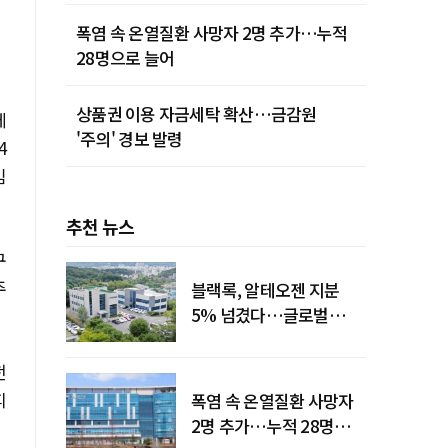
폭염 속 온열질환 사망자 2명 추가…누적
28명으로 늘어
상품권 이용 자금세탁 확산…금감원
에
'주의' 경보 발령
4
임
추천 뉴스
구
주
블랙록, 알테오젠 지분
5% 넘겼다…글로벌
투자자 '주목'
전
피
폭염 속 온열질환 사망자
2명 추가…누적 28명으로