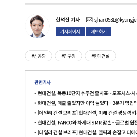
한석진
기자
sjhan0531@kyungje
기자페이지
제보하기
#신공항
#압구정
#현대건설
관련기사
현대건설, 목동10단지 수주전 출사표…모포시스·사
현대건설, 매출 줄었지만 이익 늘었다…2분기 영업익 
[데일리 건설 브리프] 현대건설, 미래 건설 경쟁력 
현대건설, FANCO와 차세대 SMR 맞손…글로벌 원
[데일리 건설 브리프] 현대건설, 델픽과 손잡고 디에