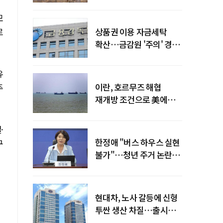
늘어
모
로
상품권 이용 자금세탁
확산…금감원 '주의' 경보
발령
유
이란, 호르무즈 해협
주
재개방 조건으로 美에
병력 철수·배상 요구
·
한정애 "버스 하우스 실현
구
불가"…청년 주거 논란
진화
현대차, 노사 갈등에 신형
투싼 생산 차질…출시
일정 영향 가능성↑