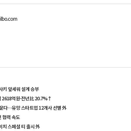
ilbo.com
사키 앞세워 설계 승부
2618억원·전년比 20.7%↑
키운다…유망 스타트업 12개사 선별 外
전 협력 속도
이치 스페셜 티 출시 外