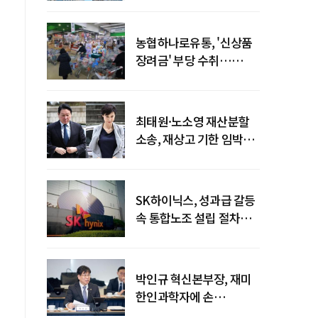
농협하나로유통, '신상품
장려금' 부당 수취…
공정위 과징금
4억6200만원
최태원·노소영 재산분할
소송, 재상고 기한 임박…
이번주 결론 갈림길
SK하이닉스, 성과급 갈등
속 통합노조 설립 절차
착수
박인규 혁신본부장, 재미
한인과학자에 손
내밀었다…AI·우주·양자