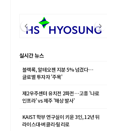
실시간 뉴스
블랙록, 알테오젠 지분 5% 넘겼다…
글로벌 투자자 '주목'
제2우주센터 유치전 2파전…고흥 '나로
인프라' vs 제주 '해상 발사'
KAIST 학부 연구실이 키운 3인, 12년 뒤
라이스대·버클리·릴리로