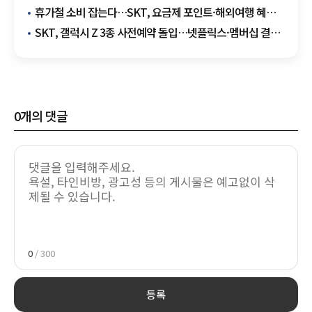
데이터센터가 만든 새 성장축
휴가철 소비 잡는다…SKT, 요금제 포인트·해외여행 혜택
확대
SKT, 갤럭시 Z 3종 사전예약 돌입…넷플릭스·멤버십 결합
마케팅 눈길
0
개의 댓글
0
/ 300
등록