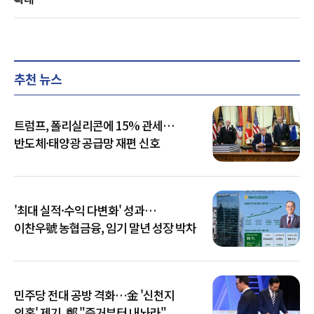
추천 뉴스
트럼프, 폴리실리콘에 15% 관세…
반도체·태양광 공급망 재편 신호
'최대 실적·수익 다변화' 성과…
이찬우號 농협금융, 임기 말년 성장 박차
민주당 전대 공방 격화…金 '신천지
의혹' 제기, 鄭 "증거부터 내놔라"