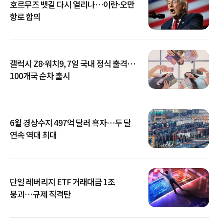
호르무즈 뱃길 다시 열리나…이란·오만
항로 합의
갤럭시 Z8·워치9, 7일 국내 정식 출격…
100개국 순차 출시
6월 경상수지 497억 달러 흑자…두 달
연속 역대 최대
단일 레버리지 ETF 거래대금 1조
붕괴…규제 직격탄