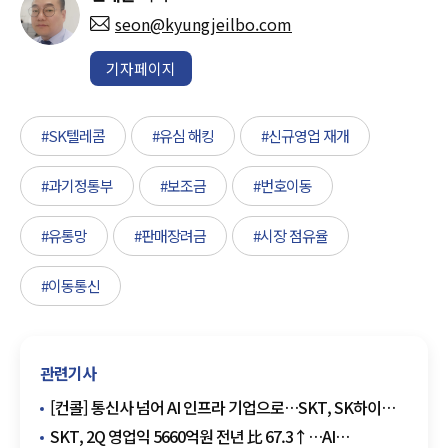
seon@kyungjeilbo.com
기자페이지
#SK텔레콤
#유심 해킹
#신규영업 재개
#과기정통부
#보조금
#번호이동
#유통망
#판매장려금
#시장 점유율
#이동통신
관련기사
[컨콜] 통신사 넘어 AI 인프라 기업으로…SKT, SK하이퍼
앞세워 데이터센터 주도권 경쟁
SKT, 2Q 영업익 5660억원 전년 比 67.3↑…AI