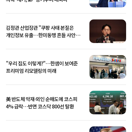
김정관 산업장관 "쿠팡 사태 본질은
개인정보 유출…한미동맹 흔들 사안
아냐"
"우리 집도 이렇게?"…한샘이 보여준
프리미엄 리모델링의 미래
美 반도체 악재·외인 순매도에 코스피
4% 급락…반면 코스닥 800선 탈환