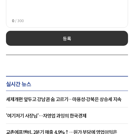
0
/ 300
등록
실시간 뉴스
세제개편 앞두고 강남권 숨 고르기…마용성·강북은 상승세 지속
'여기저기 사장님'…자영업 과잉의 한국경제
교촌에프앤비, 2분기 매출 4.9%↑…원가 부담에 영업이익은