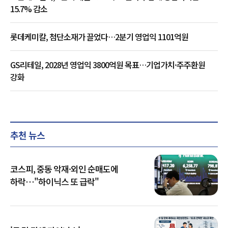
15.7% 감소
롯데케미칼, 첨단소재가 끌었다…2분기 영업익 1101억원
GS리테일, 2028년 영업익 3800억원 목표…기업가치·주주환원
강화
추천 뉴스
코스피, 중동 악재·외인 순매도에
하락…"하이닉스 또 급락"