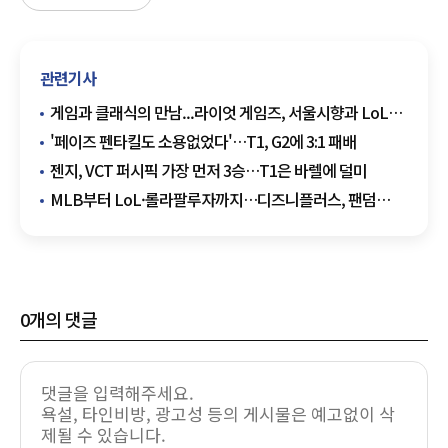
관련기사
게임과 클래식의 만남...라이엇 게임즈, 서울시향과 LoL
문화 콘텐츠 확장
'페이즈 펜타킬도 소용없었다'…T1, G2에 3:1 패배
젠지, VCT 퍼시픽 가장 먼저 3승…T1은 바렐에 덜미
MLB부터 LoL·롤라팔루자까지…디즈니플러스, 팬덤
플랫폼 전략 본격화
0
개의 댓글