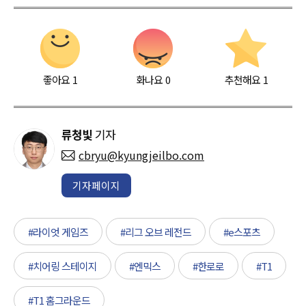
좋아요
1
화나요
0
추천해요
1
류청빛
기자
cbryu@kyungjeilbo.com
기자페이지
#라이엇 게임즈
#리그 오브 레전드
#e스포츠
#치어링 스테이지
#엔믹스
#한로로
#T1
#T1 홈그라운드