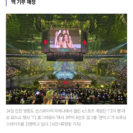
액 기부 예정
24일 인천 영종도 인스파이어 아레나에서 열린 e스포츠 게임단 T1의 팬 대
상 로드쇼 행사 'T1 홈그라운드'에서 JYP의 6인조 걸그룹 '엔믹스'가 오프닝
스테이지를 진행하고 있다. [사진=류청빛 기자]