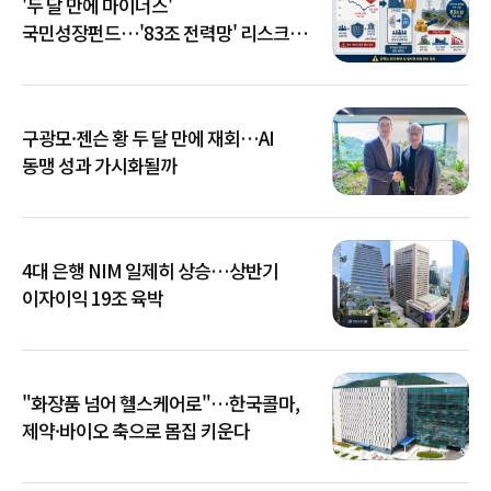
'두 달 만에 마이너스'
국민성장펀드…'83조 전력망' 리스크
확산
구광모·젠슨 황 두 달 만에 재회…AI
동맹 성과 가시화될까
4대 은행 NIM 일제히 상승…상반기
이자이익 19조 육박
"화장품 넘어 헬스케어로"…한국콜마,
제약·바이오 축으로 몸집 키운다