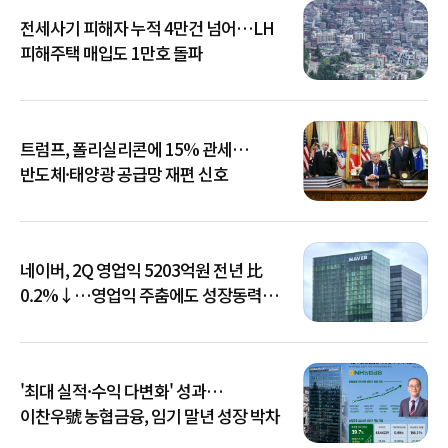
전세사기 피해자 누적 4만건 넘어…LH
피해주택 매입도 1만호 돌파
트럼프, 폴리실리콘에 15% 관세…
반도체·태양광 공급망 재편 신호
네이버, 2Q 영업익 5203억원 전년 比
0.2%↓…영업익 주춤에도 성장동력
키운다
'최대 실적·수익 다변화' 성과…
이찬우號 농협금융, 임기 말년 성장 박차