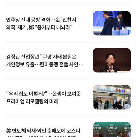
민주당 전대 공방 격화…金 '신천지
의혹' 제기, 鄭 "증거부터 내놔라"
김정관 산업장관 "쿠팡 사태 본질은
개인정보 유출…한미동맹 흔들 사안
아냐"
"우리 집도 이렇게?"…한샘이 보여준
프리미엄 리모델링의 미래
美 반도체 악재·외인 순매도에 코스피