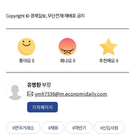
Copyright © 경제일보, 무단전재·재배포 금지
좋아요
0
화나요
0
추천해요
0
유명환
부장
ymh7536@m.economidaily.com
기자페이지
#한국거래소
#채용
#하반기
#신입사원