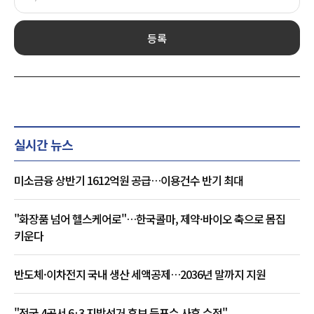
등록
실시간 뉴스
미소금융 상반기 1612억원 공급…이용건수 반기 최대
"화장품 넘어 헬스케어로"…한국콜마, 제약·바이오 축으로 몸집
키운다
반도체·이차전지 국내 생산 세액공제…2036년 말까지 지원
"전국 4곳서 6·3 지방선거 후보 득표수 사후 수정"