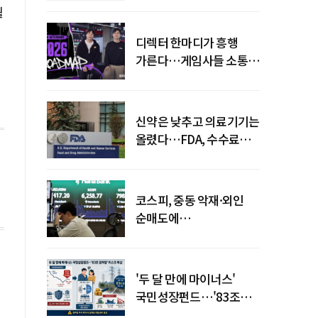
월
디렉터 한마디가 흥행
가른다…게임사들 소통
강화 이유
신약은 낮추고 의료기기는
올렸다…FDA, 수수료
개편
코스피, 중동 악재·외인
순매도에
하락…"하이닉스 또
급락"
'두 달 만에 마이너스'
국민성장펀드…'83조
전력망' 리스크 확산