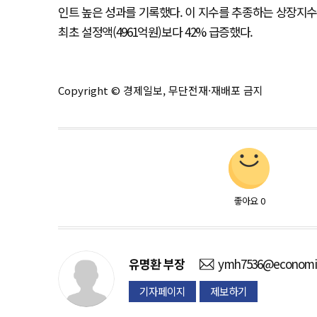
인트 높은 성과를 기록했다. 이 지수를 추종하는 상장지수펀드
최초 설정액(4961억원)보다 42% 급증했다.
Copyright © 경제일보, 무단전재·재배포 금지
좋아요
0
유명환
부장
ymh7536@economid
기자페이지
제보하기