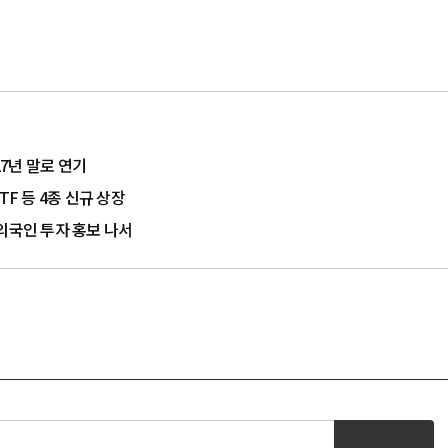
27년 말로 연기
F 등 4종 신규 상장
외국인 투자 홍보 나서