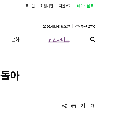
로그인
회원가입
지면보기
네이버블로그
부산 27˚C
대구 26˚C
2026.08.08 토요일
문화
딥인사이트
인천 26˚C
광주 27˚C
대전 27˚C
웃돌아
울산 26˚C
강릉 21˚C
제주 29˚C