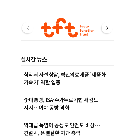
실시간 뉴스
식약처 사전상담, 혁신의료제품 '제품화
가속기' 역할 입증
李대통령, ISA·주가누르기법 재검토
지시…여야 공방 격화
역대급 폭염에 공정도 안전도 비상…
건설사, 온열질환 차단 총력