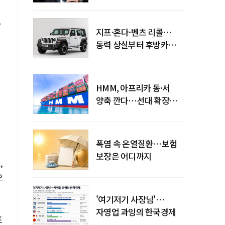
엇갈린 수익화 시계
지프·혼다·벤츠 리콜…
동력 상실부터 후방카메라
먹통까지
HMM, 아프리카 동·서
양축 깐다…선대 확장
다음은 '운영 전략'
폭염 속 온열질환…보험
보장은 어디까지
,
으
'여기저기 사장님'…
자영업 과잉의 한국경제
포