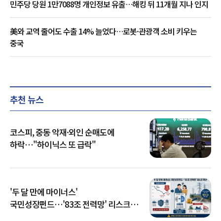
민주당 당원 1만7088명 개인정보 유출…해킹 뒤 11개월 지나 인지
美와 교역 줄어도 수출 14% 늘었다…로봇·관광객 소비 키우는
중국
추천 뉴스
코스피, 중동 악재·외인 순매도에
하락…"하이닉스 또 급락"
'두 달 만에 마이너스'
국민성장펀드…'83조 전력망' 리스크
확산