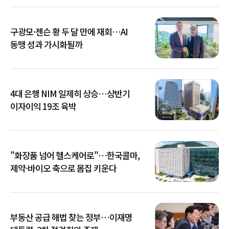
구광모·젠슨 황 두 달 만에 재회…AI
동맹 성과 가시화될까
4대 은행 NIM 일제히 상승…상반기
이자이익 19조 육박
"화장품 넘어 헬스케어로"…한국콜마,
제약·바이오 축으로 몸집 키운다
부동산 공급 해법 찾는 정부…이재명