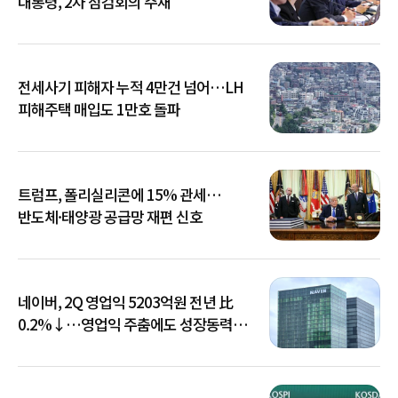
대통령, 2차 점검회의 주재
전세사기 피해자 누적 4만건 넘어…LH
피해주택 매입도 1만호 돌파
트럼프, 폴리실리콘에 15% 관세…
반도체·태양광 공급망 재편 신호
네이버, 2Q 영업익 5203억원 전년 比
0.2%↓…영업익 주춤에도 성장동력
키운다