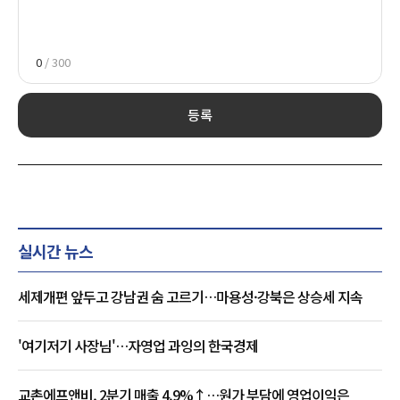
0
/ 300
등록
실시간 뉴스
세제개편 앞두고 강남권 숨 고르기…마용성·강북은 상승세 지속
'여기저기 사장님'…자영업 과잉의 한국경제
교촌에프앤비, 2분기 매출 4.9%↑…원가 부담에 영업이익은