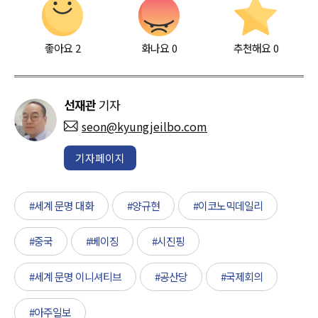
좋아요
2
화나요
0
추천해요
0
선재관
기자
seon@kyungjeilbo.com
기자페이지
#세계 문명 대화
#양규현
#이코노믹데일리
#중국
#베이징
#시진핑
#세계 문명 이니셔티브
#공산당
#국제회의
#아주일보