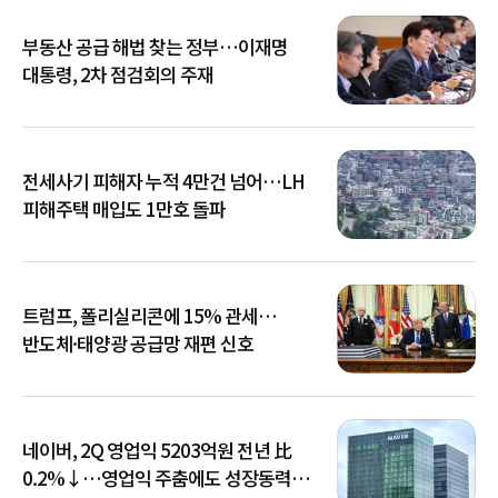
부동산 공급 해법 찾는 정부…이재명
대통령, 2차 점검회의 주재
전세사기 피해자 누적 4만건 넘어…LH
피해주택 매입도 1만호 돌파
트럼프, 폴리실리콘에 15% 관세…
반도체·태양광 공급망 재편 신호
네이버, 2Q 영업익 5203억원 전년 比
0.2%↓…영업익 주춤에도 성장동력