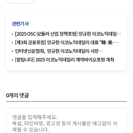
관련기사
[2025 OSC·모듈러 산업 정책포럼] 양규현 이코노믹데일리
대표 "건설 삼중고, OSC·모듈러로 돌파해야"
[제3회 금융포럼] 양규현 이코노믹데일리 대표 "韓·美·中
경제 공존과 협력의 길 모색해야"
인터넷신문협회, 양규현 이코노믹데일리 사장
미래전략특위 부위원장 위촉
[알립니다] 2025 이코노믹데일리 제약바이오포럼 개최
0
개의 댓글