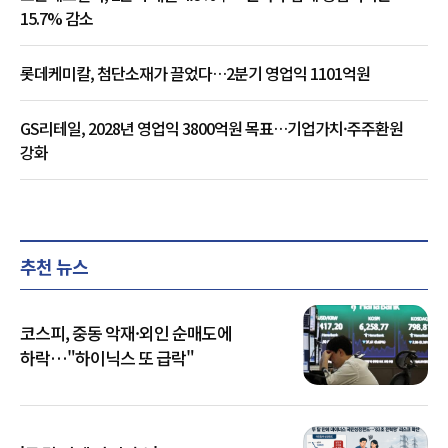
15.7% 감소
롯데케미칼, 첨단소재가 끌었다…2분기 영업익 1101억원
GS리테일, 2028년 영업익 3800억원 목표…기업가치·주주환원
강화
추천 뉴스
코스피, 중동 악재·외인 순매도에
하락…"하이닉스 또 급락"