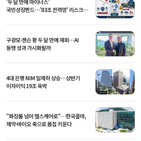
'두 달 만에 마이너스'
국민성장펀드…'83조 전력망' 리스크
확산
구광모·젠슨 황 두 달 만에 재회…AI
동맹 성과 가시화될까
4대 은행 NIM 일제히 상승…상반기
이자이익 19조 육박
"화장품 넘어 헬스케어로"…한국콜마,
제약·바이오 축으로 몸집 키운다