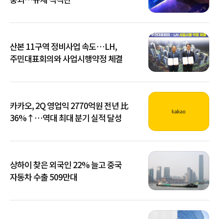
산본 11구역 정비사업 속도…LH,
주민대표회의와 사업시행약정 체결
카카오, 2Q 영업익 2770억원 전년 比
36%↑…역대 최대 분기 실적 달성
상하이 찾은 외국인 22% 늘고 중국
자동차 수출 509만대