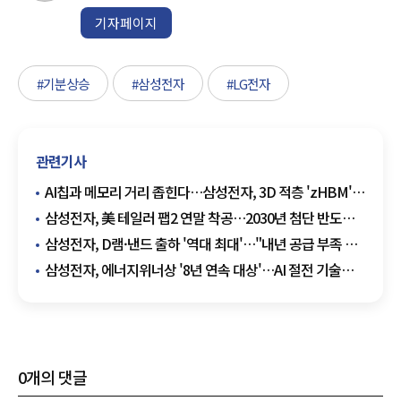
기자페이지
#기분상승
#삼성전자
#LG전자
관련기사
AI칩과 메모리 거리 좁힌다…삼성전자, 3D 적층 'zHBM'
첫 공개
삼성전자, 美 테일러 팹2 연말 착공…2030년 첨단 반도체
양산 목표
삼성전자, D램·낸드 출하 '역대 최대'…"내년 공급 부족 더
커진다"
삼성전자, 에너지위너상 '8년 연속 대상'…AI 절전 기술
통했다
0
개의 댓글