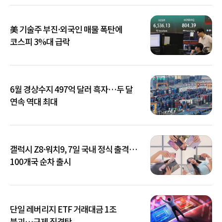
美 기술주 부진·외국인 매물 폭탄에
코스피 3%대 급락
6월 경상수지 497억 달러 흑자…두 달
연속 역대 최대
갤럭시 Z8·워치9, 7일 국내 정식 출격…
100개국 순차 출시
단일 레버리지 ETF 거래대금 1조
붕괴…규제 직격탄