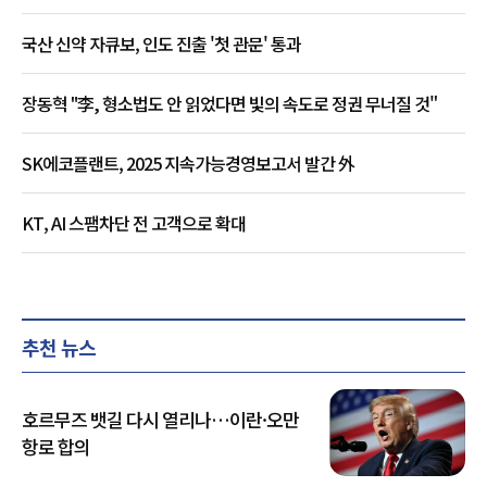
국산 신약 자큐보, 인도 진출 '첫 관문' 통과
장동혁 "李, 형소법도 안 읽었다면 빛의 속도로 정권 무너질 것"
SK에코플랜트, 2025 지속가능경영보고서 발간 外
KT, AI 스팸차단 전 고객으로 확대
추천 뉴스
호르무즈 뱃길 다시 열리나…이란·오만
항로 합의