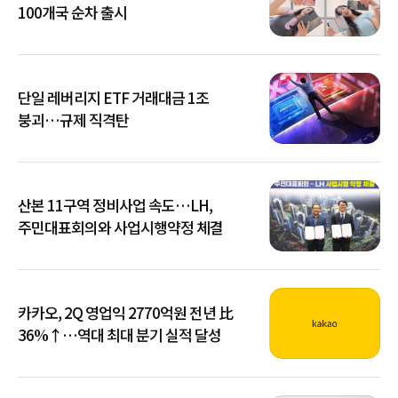
100개국 순차 출시
단일 레버리지 ETF 거래대금 1조
붕괴…규제 직격탄
산본 11구역 정비사업 속도…LH,
주민대표회의와 사업시행약정 체결
카카오, 2Q 영업익 2770억원 전년 比
36%↑…역대 최대 분기 실적 달성