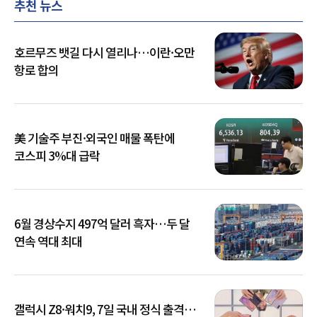
추천 뉴스
호르무즈 뱃길 다시 열리나…이란·오만
항로 합의
美 기술주 부진·외국인 매물 폭탄에
코스피 3%대 급락
6월 경상수지 497억 달러 흑자…두 달
연속 역대 최대
갤럭시 Z8·워치9, 7일 국내 정식 출격…