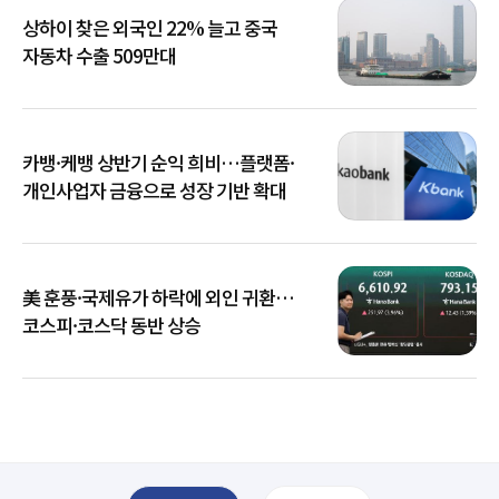
상하이 찾은 외국인 22% 늘고 중국
자동차 수출 509만대
카뱅·케뱅 상반기 순익 희비…플랫폼·
개인사업자 금융으로 성장 기반 확대
美 훈풍·국제유가 하락에 외인 귀환…
코스피·코스닥 동반 상승