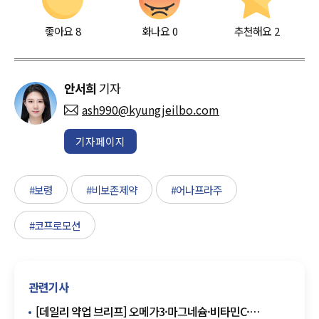
좋아요
8
화나요
0
추천해요
2
안서희
기자
ash990@kyungjeilbo.com
기자페이지
#보령
#비보존제약
#어나프라주
#코프로모션
관련기사
[데일리 약업 브리프] 오메가3·마그네슘·비타민C·