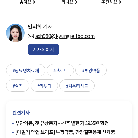
좋아요
0
화나요
0
추천해요
0
안서희
기자
ash990@kyungjeilbo.com
기자페이지
#당뇨병치료제
#덱시드
#부광약품
#실적
#라투다
#치옥타시드
관련기사
부광약품, 첫 유상증자…신주 발행가 2955원 확정
[데일리 약업 브리프] 부광약품, 간장질환용제 신제품