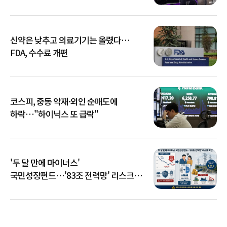
신약은 낮추고 의료기기는 올렸다…
FDA, 수수료 개편
코스피, 중동 악재·외인 순매도에
하락…"하이닉스 또 급락"
'두 달 만에 마이너스'
국민성장펀드…'83조 전력망' 리스크
확산