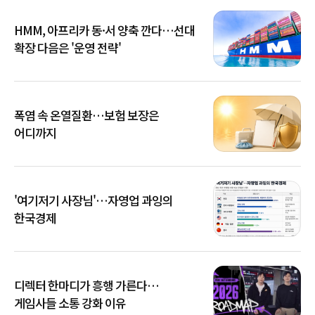
HMM, 아프리카 동·서 양축 깐다…선대
확장 다음은 '운영 전략'
폭염 속 온열질환…보험 보장은
어디까지
'여기저기 사장님'…자영업 과잉의
한국경제
디렉터 한마디가 흥행 가른다…
게임사들 소통 강화 이유