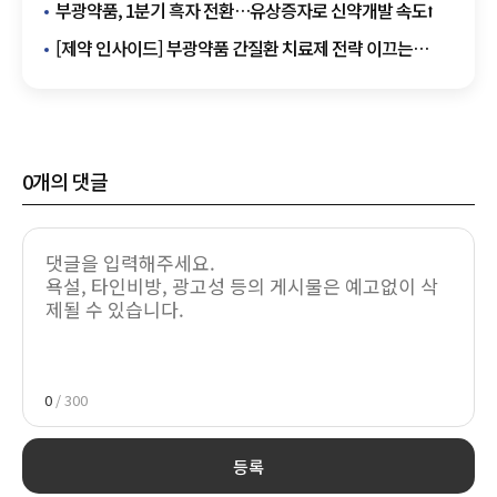
'레가덱스' 출시 외
부광약품, 1분기 흑자 전환…유상증자로 신약개발 속도⭡
[제약 인사이드] 부광약품 간질환 치료제 전략 이끄는
이한웅 ETC 본부장
0
개의 댓글
0
/ 300
등록