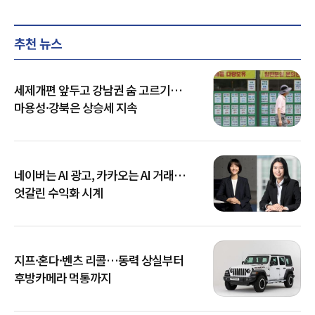
추천 뉴스
세제개편 앞두고 강남권 숨 고르기…
마용성·강북은 상승세 지속
네이버는 AI 광고, 카카오는 AI 거래…
엇갈린 수익화 시계
지프·혼다·벤츠 리콜…동력 상실부터
후방카메라 먹통까지