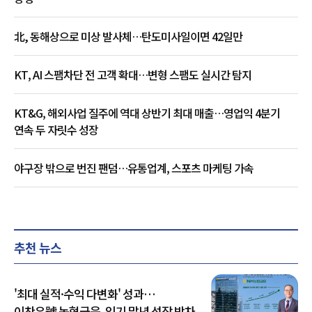
北, 동해상으로 미상 발사체…탄도미사일이면 42일만
KT, AI 스팸차단 전 고객 확대…변형 스팸도 실시간 탐지
KT&G, 해외사업 질주에 역대 상반기 최대 매출…영업익 4분기
연속 두 자릿수 성장
야구장 밖으로 번진 팬덤…유통업계, 스포츠 마케팅 가속
추천 뉴스
'최대 실적·수익 다변화' 성과…
이찬우號 농협금융, 임기 말년 성장 박차