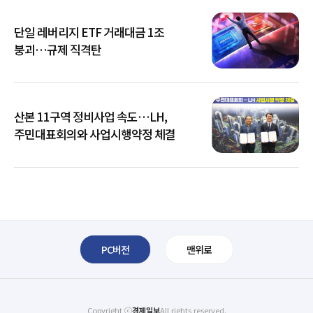
단일 레버리지 ETF 거래대금 1조
붕괴…규제 직격탄
산본 11구역 정비사업 속도…LH,
주민대표회의와 사업시행약정 체결
PC버전
맨위로
Copyright ⓒ
경제일보
All rights reserved.