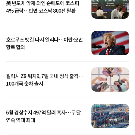
美 반도체 악재·외인 순매도에 코스피
4% 급락…반면 코스닥 800선 탈환
호르무즈 뱃길 다시 열리나…이란·오만
항로 합의
갤럭시 Z8·워치9, 7일 국내 정식 출격…
100개국 순차 출시
6월 경상수지 497억 달러 흑자…두 달
연속 역대 최대