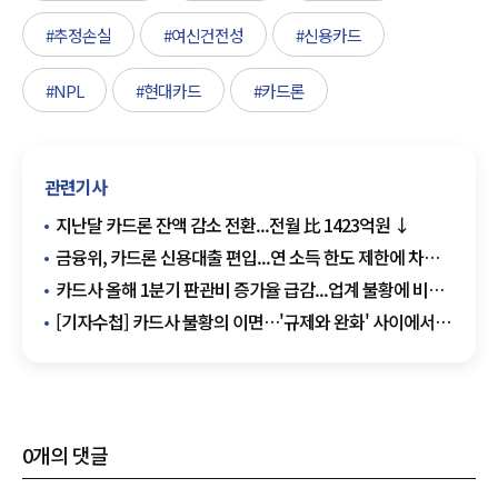
#추정손실
#여신건전성
#신용카드
#NPL
#현대카드
#카드론
관련기사
지난달 카드론 잔액 감소 전환...전월 比 1423억원 ↓
금융위, 카드론 신용대출 편입...연 소득 한도 제한에 차주·
업계 타격 우려
카드사 올해 1분기 판관비 증가율 급감...업계 불황에 비용
감축 '총력'
[기자수첩] 카드사 불황의 이면…'규제와 완화' 사이에서
균형을 잃다
0
개의 댓글