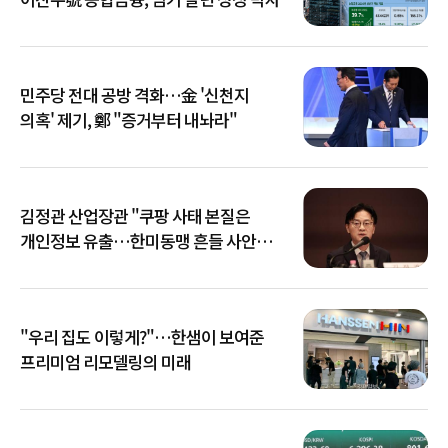
민주당 전대 공방 격화…金 '신천지
의혹' 제기, 鄭 "증거부터 내놔라"
김정관 산업장관 "쿠팡 사태 본질은
개인정보 유출…한미동맹 흔들 사안
아냐"
"우리 집도 이렇게?"…한샘이 보여준
프리미엄 리모델링의 미래