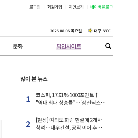
로그인
회원가입
지면보기
네이버블로그
부산 30˚C
대구 33˚C
2026.08.06 목요일
문화
딥인사이트
인천 30˚C
광주 34˚C
대전 33˚C
많이 본 뉴스
울산 32˚C
코스피, 17.91%·1000포인트↑
1
"역대 최대 상승률"…'삼전닉스'
강릉 30˚C
동반 상한가
[현장] 여의도 화랑 현설에 2개사
2
제주 30˚C
참석…대우건설, 공작 이어 추가
거점 확보하나