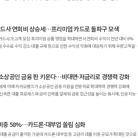
액 증가세는 멈췄으나 전체적인 대출 규모는 여전히
다. 가계부채라는 시한폭탄의 초침은 이미 빠르게 움직이고 있다. 더 큰 위기가 오기
2조409억원으로 전년(2조217억원) 대비 0.9% 상승했다. 고정이하여신은
역시 직접 영향을 받을 수 있는 구조적 특성이 있다"고 말했다. 다만 업계에서는
장기화된 고물가 현상과 경기 둔화로 취약계층의 생활자금 수요가 꺾이지 않고 있다.
자 모두가 경각심을 갖고 선제적으로 대응해야 할 때다.
 △회수의문 △추정손실의 합계 금액으로 회수가 불가능하거나 손실이 발생할
CC 사업 자체를 흔들 정도의 충격으로 이어지지는 않을 것으로 보고 있다.
면서 1금융권에서 밀려난 차주들이 중금리 대출을 주로 취급하는 카드사로 몰리는
KB국민카드의
을 제때 갚지
카드사 연회비 상승세…프리미엄 카드로 돌파구 모색
로 전년(3072억원) 대비 12.4% 줄었다. 전체 채권 대비 고정이하여신 비율도
출 잔액은 1조5983억원으로 지난달 1조4947억원보다 늘었다. 결제성
여신은 4480억원으로 전년(5257억원)
 카드사가 고객 모집·프리미엄 상품 영업을 확대하면서 연회비 수익이 전년 대비 6%
 6조7065억원으로 지난달 6조6725억원보다 증가했다. 전문가들은 △카드론
은 1.16%로 전년(1.32%) 대비 0.16%p 개선됐다. BC카드는 지난해
 수수료 수익 감소·대출 규제 등으로 인한 수익성 악화에 대응하기 위해 우량고객을
 대표적인 서민 대출 창구의 잔액이 높은 수준을 유지하는 것에 대해 경계감을
카드의 고정이하여신은 276억원으로 전년(598억원) 대비 53.8% 감소했다. 이에
에 따르면 지난해 8개 전업 카드사(신한·삼성·
보 대출 특성상 차주의 상환 능력이 한계에 달할 경우 카드사의 대규모 부실 사태로
)보다 0.94%p 하락했다. 반면 롯데·우리카드의 부실채권 잔액 및
은 1조5317억원으로 전년(1조4415억원) 대비 6.3% 늘었다. 이 중 KB국민·
카드의 지난해 고정이하여신은 4816억원으로 전년(3763억원) 대비 28% 확대됐다.
기록하며 타사 대비 뚜렷한 성장세를 보였다. KB국민카드의 지난해 연회비 수익은
 카드론 잔액이 늘었지만 4월에는 건전성 관리 중심으로 자금 수요가 어느 정도
년(1.66%) 대비 0.49%p 상승했다. 이는 홈플러스가 기업회생을 신청하면서
소상공인 금융 판 키운다…비대면·저금리로 경쟁력 강화
대카드의 연회비 수익은 3758억원으로 전년
 통상 3~4%대이던 전체 금융권의 가계대출 증가율을 1.5% 이내로 통제할 것을
로 분류된 영향이다. 같은 기간 우리카드의 고정이하여신은
었다. 이는 프리미엄 상품 라인업 확대에 따른 고객 모집 증가 영향으로 카드사 중 가장 많은
"고 말했다.
 체제 아래 카카오뱅크가 소상공인 금융 지원을 전방위로 확대하며 경쟁력 강화에
 22%, 고정이하여신비율은 1.23%로 전년(1.07%)보다 0.16%p 늘었다. 이 외 타
 신속한 대출 프로세스와 금리 인하를 앞세워 금융 접근성을 높이는 동시에, 인공지능
증가율은 △삼성카드 2182억원(2.7%) △현대카드 1985억원(3.9%) △하나카드
원 △하나카드 1056억원 △BC카드 61억원 순으로 집계됐다. 대부분 카드사의 연회비
지 확장하겠다는 전략이다. 24일 금융권에 따르면 카카오뱅크는 최근
둬야 하는
감소했다. 카드업계의 연회비 수익 상승은 가맹점수수료 인하,
 전용 정책금융 상품인 '안심통장 3호'를 출시하고 총 2000억원 규모의 자금을
. 신용손실충당금은 회계상 영업 비용으로 처리돼 기업 실적에도 영향을 미친다.
방어하기 위해 프리미엄 상품 영업과 고객 모집을 강화한 영향으로 풀이된다. 지난해
충당금 전입액은 8481억원으로 전년(7889억원) 대비 7.5% 증가했다. 우리카드
수익은 7조7247억원으로 전년(8조1863억원) 대비 5.6% 감소했다. 같은 기간
비중 58%…카드론·대부업 쏠림 심화
. 특히 대출 신청부터 실행까지 전 과정이 모바일로 진행돼 영업점 방문이 어려운
36억원)보다 5.5% 늘었다. 반면 건전성이 개선된 KB국민카드의
910억원) 8.9% 줄었다. 카드사는 악화한 수익성 회복을 위해
영 중인 개인사업자로,
으로 전년(8929억원) 대비 14.3% 감소했다. 같은 기간 신한카드의
대출 공급이 줄어든 가운데 카드론·대부업 등 고금리 대출 이용 규모가 확대된 것으로
출 상품 취급을 확대해 왔다. 다만 최근 정부의 대출 조이기 기조로 대출 취급을 통한