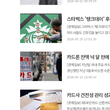
점은 단순한 생활자금 수요가 아
목적이 주거래은행 거래 활성화에 있다는 점을 고려한 조치다.
2026-06-01 09:39:59
잔액은 지난해 말 1조3817억원에
주택담보대출 증가세가 억제되자 자금 
은행은 체크카드 이용금액을 실적
6조7999억원을 기록했다. 단기 현금 
이런 신용대출 급증의 배경에 ‘빚
제기됐다. 앞으로는 신용카드와 체크카드를 구분하지 않고 모두 카드이용실적으로 인정한다. 카드이용금액 대비
이어지면서 업계의 자산 건전성 악
스타벅스 '탱크데이' 
맞물리면서 투자자들의 자금 유입이 크게 늘고 있다. 문제는 상당수가 자기
금리감면 수준도 동일하게 적용된다. 카드할부 실적 인정방식도 바뀐다. 일부 은행은 카드할부 결제 시 
카드론 금리마저 14% 후반대까지
신용거래융자 잔액이 사상 최고 
기간이 아니라 당월 실적으로만 반영해 소비
[경제일보] 스타벅스 '탱크데이(
취약 차주들의 실제 상환 능력 상
과열 신호로 해석할 수밖에 없다. 투자는 미래의 수익을 기대하는 경제활동이지만, 과도한 레버리지는 언제나 위험을
할부개월 수만큼 실적으로 나눠 인
카드사들도 긴장감을 높이고 있다.
한계에 달하면 대규모 연체 사태와 대손비용 확대로
동반한다. 특히 최근 우리 경제를
카드실적으로 반영된다. 시행 시기는 은행별로 다르다. 은행들은 대출 추가약정서 개정과 전산시스템 개발, 임직원 교육
특성상 제휴사 리스크가 카드사로 직결될 수 있다
가계대출 관리 목표를 초과한 여
2026-05-25 15:02:20
이른바 ‘3고 현상’이 여전히 부
등을 거쳐 신규대출 고객부터 오는 9~
삼성카드는 최근 확산하는 스타벅
억제에 들어갔다. 현대카드와 K
불확실성이 커지고 있다. 반도체를 
시행 시기는 △KB국민은행 10월 
출시했고 삼성카드는 지난해 '스타벅스 삼성카드'를 선보
가계 신용대출 상품 노출을 한시
금리 인상과 증시 조정이 동시에 
△IBK기업은행 9월 30일 △S
카드론 잔액 넉 달 만에
수준은 아니지만 브랜드 이미지 훼
줄이는 방식으로 총량 관리에 나섰다. 이런 가운데 하나카드는 제2금융권 최초로 카드론과 신용대출 상
급락하면 반대매매가 연쇄적으로 발
10월 이후 각각 시행될 예정이다. 금감원은 이번 개선으로 대출 금리감면 체계의 투명성이 높아지고 소비자 권익 보호에
신한카드는 당초 올해 상반기 스타
상한제를 도입하며 취약층 보호 조
[경제일보] 지난달 국내 주요 카
개인회생 신청자가 급증하고 있다
도움이 될 것으로 보고 있다. 건
시점을 재검토하기로 했다. 다만
대상이다. 이달부터 오는 12월 
경신했던 지난 3월과 비슷한 수준에 머물러 있
부실이 금융권의 건전성 문제로 확산
것으로 전해졌다. 스타벅스는 그동안 현대카드와 약 6년간 독점 제휴 관계를 유지해 왔지만 지난해 하반기부터 전략을
중저신용 구간에 속한 차주들의 금리 부
월별 이용실적 자료에 따르면 국
금융당국은 지금의 상황을 단순한
2026-05-21 18:06:10
바꿔 복수 카드사와 협업을 확대
"업권 전반의 대출 증가로 건전
하나카드 △현대카드 △KB국민카드 △N
면밀히 점검하고, 고위험 차입 투
확보 효과를 기대했지만 예상치 못한 브랜드 리스크
안정적으로 유지하는 동시에 영세
기록했던 지난 3월 42조9942억원
대출 건전성 관리에 더욱 책임 있는 자세를 보여야 한다. 무엇보다 
카드론 규제 강화 등으로 수익성이
취약계층의 금융 비용 부담을 덜
카드사 건전성 관리 성
증가세가 지난달 들어 잠시 주춤한 모습이다. 카드론 잔액은 지난 1월 42조5850억원
누구나 수익을 기대하지만, 시장은
집중해왔다. PLCC는 일반 제휴카드와 달리 특정 브랜드 혜택 중심으로 설계되는 구조다. 카드사와 제휴사가 비용과
뛰었고, 3월에는 42조9942억
손실도 배가시킨다. 투자 기회를 
[경제일보] KB국민카드·신한카
수익을 공동 부담하는 만큼 브랜드
압박과 카드사들의 선제적인 건전
대가는 개인과 가계, 나아가 경제 전체가 떠안게 된다. 빚으로 만든 호황은 
부실채권 비율이 늘어나는 등 카드사별로 관리 성과
카드업계 관계자는 "PLCC는 특