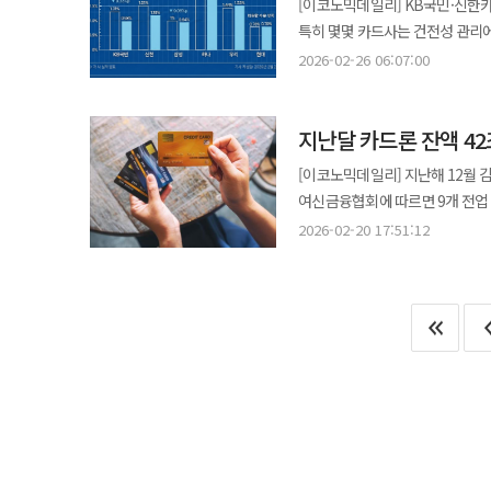
[이코노믹데일리] KB국민·신한
추진하면서 대출 규모 확대를 억제해왔다. 또한 낮아지는 카드론 금리도 수입 비율 감소의 
소상공인 생태계 전반에 대한 지원
애플리케이션을 통해 가능하며 보
특히 몇몇 카드사는 건전성 관리에 
지난해 12월 카드사 카드론 적용 금
프로그램을 운영하며 사회적 가치 
절반도 지원할 계획이다. 카카오뱅크 관계자는 "서울 지역 소상공인의 금융 부담을 완화하고 편의성을 높이기 위해 이번
업계에 따르면 지난해 잠정 실적이
1분기 14.58%까지 금리가 올랐으나 이후 하락세가 지속됐
2026-02-26 06:07:00
해석된다. 업계에서는 카카오뱅크가 단순 인터넷은행을 넘어 개인사업자 금융 플랫폼으로 진화하고 있다는 평가가
사업에 참여하게 됐다"며 "앞으
연체채권비율(연체율) 단순 평균은 1.19%로 전
BC카드를 제외하면 모든 카드사의 
나온다. 향후에는 AI 기반 신용평
나가겠다"고 말했다. BNK경남은행, 창원특례시에 제휴카드 적립기금 1억1540만원 전달 BNK경남은행은
KB국민카드, 1% 초반대까지 개선된 신한카드의 하락 
감소하는 등 하락 추세를 유지 중이다. 이는 정부의 포용 금융 압박, 금리 경쟁력을 통한 차주 확보 목
확대할 것으로 관측된다. 특히 비
창원특례시에 '제휴카드 적립기금' 1억1540만원
지난달 카드론 잔액 42
전년 말(1.31%) 대비 0.33
대출금리를 인하한 영향으로 풀이
확보할 전망이다. 카카오뱅크 관계자는 "소상공인의 금융 부담을 줄이고 접근성을 높이기 위한 다양한 상품과 서비스를
경남은행 부행장과 장금용 창원특
0%대 연체율 진입에 성공했다. 신한카드도 지난해 1분기 연체율이 1.61%였으나 매 분기 개선세를 유지하며 지난해 말
고신용자 차주의 유입이 늘어난 영향도 있을 것으로 진단했다.
지속적으로 확대하고 있다"며 "
[이코노믹데일리] 지난해 12월 감
창원시청복지카드 등 경남BC카드 7종
연체율 1.18%를 기록했다. 이는 전년 말(1.51%
악화한 가운데 조달 비용도 증가하
금융 지원을 이어가겠다"고 말했
여신금융협회에 따르면 9개 전업 
적립기금은 창원특례시의 복지사업
로 전년 말(1%) 대비 0.06%p
압박, 금리 인하 등으로 영업 환경이 위축되고 있는 상황이다. 
잔액은 42조5850억원으로 전월(42조3292억원) 대비
자연스럽게 지역사회 공헌에 참여할 수 있다는 
2026-02-20 17:51:12
특히 하나카드는 지난해 1분기 2
카드론 금리를 책정해 영업을 진
연속 증가를 기록한 이후 금융당국 
경남BC카드를 이용하면서 발생한
현대카드는 연체율이 가장 낮은 카
경기 불황 등으로 인해 금융 사업
기간 대환대출 잔액은 1조4641억
금융기관으로서 창원특례시와 협력해 지역
유지했다. 우리카드의 지난해 연체율은 1.53
잔액은 6조996억원으로 전월 대
2010년부터 제휴카드 적립기금을
지난해 1분기 상승했던 연체율 회
줄었다.
달한다. JB금융, 유니세프와 '프로젝트 169' 협약…미등록 이주아동 지원 확대 JB금융그룹이 미등록 이주아동의
금융당국은 3단계 스트레스총부채
기본권 보장을 위해 유니세프 한국위원회와 손잡고 지
대출을 조여왔다. 건전성 개선을 통해 몇몇 카드사는 대손충당금 감소도 나타났다. 대손충당금은 돌려받지 못할 것으로
한국위원회 사옥에서 유니세프 한국
예상되는 채권의 손실을 미리 쌓아
밝혔다. 협약식에는 최진석 JB
KB국민카드의 지난해 대손충당금은 
'프로젝트 169'는 UN 지속가능
대손충당금은 9118억원으로 전년(9171억원) 0.6% 줄었다
기본적인 권리를 보장받을 수 있도록
건전성 관리의 중요도는 계속 높아