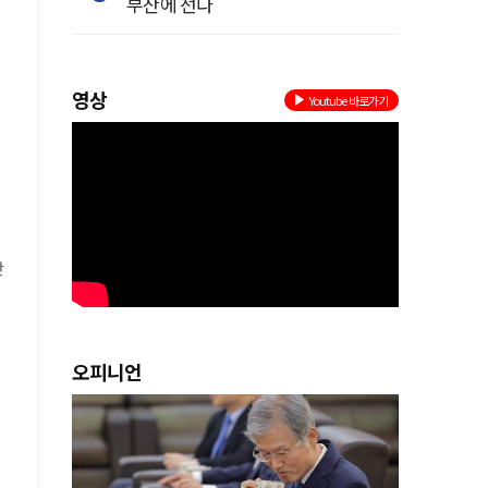
부산에 선다
영상
Youtube 바로가기
시
스
액
난
서
오피니언