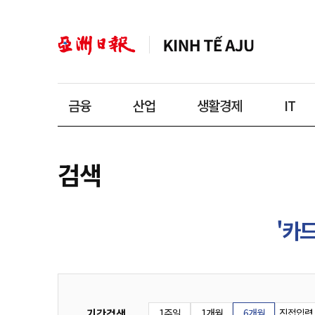
금융
산업
생활경제
IT
검색
'카드
기간검색
1주일
1개월
6개월
직접입력