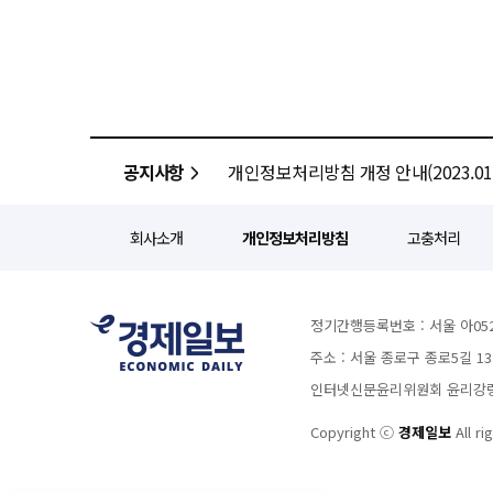
Unseen'을 슬로건으로 행정 사각지대에 놓인 
영향으로 전년 대비 하락한 당기순이익을 기록한 바 있다. 업계 관계
관련 사업을 진행한 데 이어 올해부
개선 등의 노력을 통해 자산 건전
지원 지역을 확대했다. 전북은행과
건전성 관리 기조를 유지할 계획"
사업으로 추진한다. 특히 올해부터는 지원 대상을 0~13세 미등록 아동뿐 아니라 임산부까지 확대해 생애주기별 지원을
강화한다. 영유아 건강검진과 필수
금융교육도 함께 제공할 예정이다. JB금융 관계자는 "우리 사회에 함께 살지만 행정 사각지대에 놓인 
이주아동에게 따뜻한 관심과 지원
공지사항
개인정보처리방침 개정 안내(2023.01.
지원을 지속 확대하겠다"고 말했
회사소개
개인정보처리방침
고충처리
정기간행등록번호 : 서울 아052
주소 : 서울 종로구 종로5길 1
인터넷신문윤리위원회 윤리강령을
Copyright ⓒ
경제일보
All ri