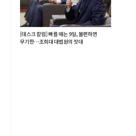
이
상
[데스크 칼럼] 빠를 때는 9일, 불편하면
이
무기한…조희대 대법원의 잣대
가
]
리