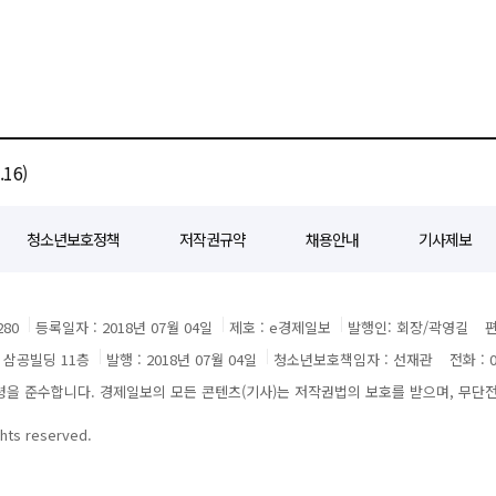
아동을 지원하는 데 목적이 있다. JB금융은 지난해 시흥시와 화성시에서
자 "지난해 선제적인 리스크 관리 강화·비용 구조
터 수원시, 광주 광산구, 전북 김제·남원시, 전남 영암군 등을 추가해 총 8개 지자체로
성을 회복할 수 있었다"며 "올해 리스크 관리 고도화·우량 중심 성장 전략을 통해
 광주은행, JB우리캐피탈 등 주요 계열사도 참여해 그룹 차원의 대표 사회공헌
이라고 말했다.
 의약비 지원, 임산부 산전·출산 의료 지원을 비롯해 이주배경 부모 대상 양육 교육과
미등록
이 필요하다"며 "모든 아이들이 차별 없이 기본권을 보장받을 수 있도록 그룹 차원의
16)
다.
청소년보호정책
저작권규약
채용안내
기사제보
80
등록일자 : 2018년 07월 04일
제호 : e경제일보
발행인: 회장/곽영길
편
3 삼공빌딩 11층
발행 : 2018년 07월 04일
청소년보호책임자 : 선재관
전화 : 0
 준수합니다. 경제일보의 모든 콘텐츠(기사)는 저작권법의 보호를 받으며, 무단전재
ghts reserved.