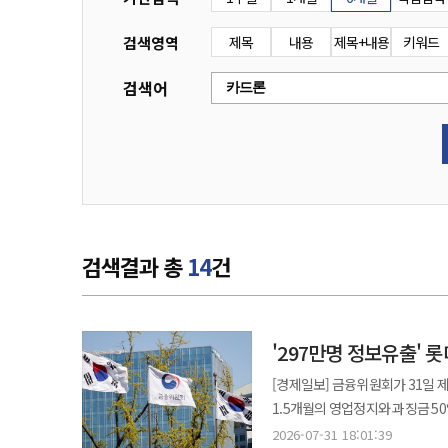
검색영역
제목
내용
제목+내용
키워드
검색어
검색결과 총
14
건
'297만명 정보유출' 
[경제일보] 금융위원회가 31일 
1.5개월의 영업정지와 과징금 5
것은 이번이 처음이다. 최고경영자(CEO)를
2026-07-31 18:01:39