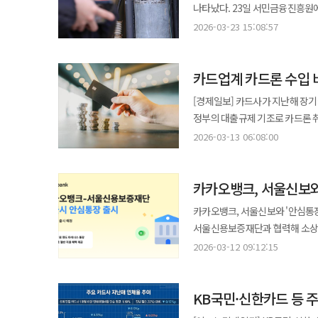
신용평점과 매출 기준을 충족할 경우
신용손실충당금 전입액 9116억원으로 전년(9
나타났다. 23일 서민금융진흥원에 따르면 지난해 저신용자(KCB 기준 신용평점 하위 20% 이하) 신용대출 공금액은
수익 확보도 제한된 상황이다. 이에 카드업계는 수익성 회복을 위해 프리미엄 상품 영업 강화 전략을 지속할 것으로
이상 사업을 영위한 청년 사업자를
경기 침체와 카드론 등 대출성 자
30조원으로 전년(33조7000억원
전망된다. 프리미엄 카드는 일반 
2026-03-23 15:08:57
높였다. 또한 보증료의 절반을 지원해 실질적인
차원에서 자산 포트폴리오 재편과
9.1% 감소한 128조2000억원으로 저신용자 신용
주 이용층이다. 업계 관계자는 "가맹점 수수료 수익이 악화했으나 수익성 회복을 위한 방안이 마땅치 않은 상황"이라며
1·2호 사업을 통해 약 4만명에게
총량 관리에 나서면서 연체율이 
"프리미엄 카드와 같은 우량 고객
전달 창구로서 역할을 확대해 왔다. 금리 경쟁력 강화도 눈에 띈다. 카카오뱅크는 개인사업자 부동산담보대출
카드업계 카드론 수입 
5000억원, 저축은행·카드론이 각각 1조7000억원 감
최대 0.75%p 인하하며 최저 연 2%대 금리를 제공하고 있다
1조7000억원으로 전년 대비 300
[경제일보] 카드사가 지난해 장기
속에서 소상공인의 이자 부담을 실
기간 저신용자 신용대출 공급액 중 
정부의 대출규제 기조로 카드론 
담보가 설정된 경우에도 후순위 대
업계에서는 저신용자들의 고금리 
더욱 커지고 있다. 13일 여신금융협회에 따르면 지난해 카드사의 카드론 수수료 등 수입비율이 하락세를 보이고 있다.
자금까지 폭넓게 활용할 수 있어 실질적인 버
2026-03-13 06:08:00
금융당국에서도 저신용자 차주의 
수수료 등 수입비율은 고객에게 
행보를 이어가고 있다. 카카오뱅크
저축은행업권에 중금리 대출 확대와
연율로 환산한 수치다. 국내 8개 전업 카드사(신한·삼성·현대·KB국민·우리·하나·롯데·BC)의 지난해 4분기 카드론
상품으로 전환할 수 있도록 지원하고 있다. 해당 서비스는 대출 비교부터 신청, 실행까
인센티브 제공도 약속했다. 안용섭 서민금융연구원장은 "신용대출이 신용도가 높은 사람에게만 집중되는 양극화
카카오뱅크, 서울신보와 
수수료 등 수입비율 단순 평균은 14.21%로
애플리케이션(앱)에서 처리할 수 
현상이 심해지고 있다"며 "저신
하락 흐름이 이어졌다. 1분기 14
제출 없이도 빠르게 대출 심사가 가능하다. 카카오뱅크 상품으로 대환할 경우 최대 0.6%
카카오뱅크, 서울신보와 '안심통장 3호' 출
대출 비중 높아지면 빚이 불어나는
분기 0.2%p 이상 감소했다. 카드사별로는 우리카드·KB국민카드의 수입비율 하락 폭이 타사 대비 크게 나타났다.
소상공인 컨설팅 프로그램 이수 및
서울신용보증재단과 협력해 소상공인을 위
우리카드의 지난해 4분기 카드론 수수
이용한 고객들은 평균 4.33%p의
19일부터 서울신보와 함께 '안심통
2026-03-12 09:12:15
기간 KB국민카드의 수수료 등 수입비
사례도 확인됐다. 이는 단순 상품 확대를 넘어 실질적인 금융비용 절감 효과로 이어지고 있음을 보여준다. 카카오뱅크의
'안심통장'은 마이너스 통장 방식
동기 대비 수입비율 감소 폭은 △신
핵심 경쟁력은 '비대면 금융'에 
상환할 수 있어 자금 유동성이 필요한 소상공인에게
하나카드 0.40%p 순으로 집계됐다. 카드업계의 카드론 수입비율 감소는 정부의 대출 규제 영향으로
등 신속한 처리 속도를 보이고 있
KB국민·신한카드 등 
사업장을 운영 중인 개인사업자는 
금융당국은 지난해 3단계 스트레
가능하다. 이는 사업 운영으로 바쁜 소상공인에게 
운영한 청년 사업자의 경우 카드론·현금서비