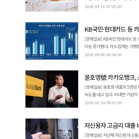
증가율을 1.5% 이내로 통제할 것을 업계에 당부하고 있다. 잔
낙관론이 아니라 냉정한 위험 관리
전업카드사의 고정이하여신 잔액은 
브랜드 이미지 훼손이 발생하면 카드사 
2026-04-16 07:05:00
심각한 수준이다. 지난해 말부터 
전에 정부와 금융권, 그리고 투자
금융사가 보유한 채권 중 △고정
이번 사태가 카드업계 전반의 PL
은행권이 대출 문턱을 대폭 높이
가능성이 있는 부실채권을 의미한다. 각 카드사별로는 KB국민·신한·BC카드의 개선세가 뚜렷했다. 
풍선효과가 뚜렷하게 나타나고 있다. 다른 불황형 대출 지표 역시 불안정한 흐름을 보이고 있다. 카드론
KB국민·현대카드 등 
지난해 고정이하여신은 2691억원으
못해 다시 대출을 일으키는 대환대
0.93%로 전년(1.07%) 대비 0.14%p 하락했다. 같은 기간 신한카드의 고정이하
[경제일보] KB국민·현대카드 등
일부결제금액이월약정(리볼빙) 잔액 또한
대비 14.8% 감소했다. 고정이하여신 비율
이상 증가했다. 카드업계는 가맹점
△현금서비스 △결제성 리볼빙 등
부실채권을 절반 이상 줄였다. BC
확보할 수 있는 프리미엄 카드 경쟁을 지속할 전망이다. 3일 금융감독원
드러내고 있다. 신용 기반의 무담
2026-04-06 06:08:00
따라 고정이하여신 비율도 0.72%로 전년(1.66%
현대·하나·롯데·우리·BC)의 연회비 수익
직결될 위험이 크기 때문이다. 여신금융협회 관계자에 따르면 "연초에는 자금 수요가 많고 카드사들도 목표치 설정이 안
비율은 전년 대비 늘어났다. 롯데
현대카드는 10% 이상 증가율을 
된 상태에서 연간 영업 등이 겹쳐
고정이하여신 비율도 2.15%로 전
윤호영號 카카오뱅크, 
2155억원으로 전년(1840억원) 대비 17% 증가했다. 같은 기간 현
해소되는 분위기"라며 "금융당국이
롯데카드가 보유한 홈플러스 관련 채권이 고정이하
(3398억원) 대비 10.6% 늘
업계에 요청한 지침의 영향도 있다
[경제일보] 윤호영 대표의 5연임
2047억원으로 전년(1678억원) 대비
연회비 수익을 기록했다. 타 카드사의 연회비 수익은 △삼성카드 2995억원 △신한카드 2628억원 △롯데카드
속도를 내고 있다. 비대면 기반의
카드사의 지난해 고정이하여신 및 
1542억원 △우리카드 1121억
(AI)을 활용한 금융 혁신으로 생산적 금융 영역까
1932억원(6.5%) 순으로 집계됐다. 카드사의 부실채권 규모가 증가하면 신용 손실에 대비해 쌓아
2026-03-24 06:01:00
수익이 늘었으나 BC카드는 전년(84억원) 대비 27.4% 
서울신용보증재단과 협력해 소상공인
신용손실충당금도 함께 늘게 된다
경기 불황 등으로 악화한 수익성을 
공급하기로 했다. '안심통장'은 마이너스통장 방식의 비대면 보증서 대출로, 승인된 한도 내에서 필요한 만큼 수시로
실제로 롯데카드의 지난해 신용손실
카드사의 주 수입원인 가맹점수수료 
저신용자 고금리 대출 
대출과 상환이 가능한 게 특징이다
신용손실충당금 전입액도 5206억원으로 전년(49
카드사 당기순이익도 2조3602억원으로 전년(2조5
소상공인들에게 높은 편의성을 제공한다. 지원 대상은 서울시에서 1년 이상 사업장을 운
지난해 신용손실충당금은 7650억원
[경제일보] 지난해 저신용자 신용
장기카드대출(카드론)을 비롯한 대