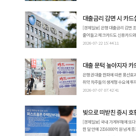
침입으로 롯데카드 고객 297만명
건의했으나 기존 제재 사례와의 형
대출금리 감면 시 카드
영업정지 기간은 오는 8월 1일부터 9월 15일까지로 정해졌다. 
자진 신고했다. 이후 금감원은 지
[경제일보] 은행 대출금리 감면
여신전문금융업법과 신용정보법 
줄어들고 체크카드도 신용카드와 
△주민등록번호와 비밀번호 암호화 미이행
금융감독원은 은행권과 함께 올해
2026-07-22 15:44:11
기존 고객의 불편은 크지 않을 것
22일 밝혔다. 현재 은행들은 가계대출 취급 시 급여이체, 적금 가입, 카드 이용 등을 조건으로 대출금리를 감면해 주고
이용은 그대로 유지하도록 조치했다
있다. 그러나 카드이용실적 산정
등을 정상적으로 이용할 수 있다. 다만 신규 회원을 대상으로 하는 신용카드와 체크카드 선불카드 발급은 전면 금지된다.
대출 문턱 높아지자 카
대표적으로 카드대금을 선결제했
공공목적 카드 등 일부 예외적인 경우에만 발급이 허용된다. 금융당
우대금리를 적용받지 못한 사례가
은행권 대출 한파에 따른 풍선효
3%를 부과하는 징벌적 과징금을
알게 된 사례도 접수됐다. 금감원은 우선 소비자 안내를 강화하기로 했다. 은행은 △대출약정서 △추가약정서 △
취약 차주들의 생계형 수요에 투자
전자금융거래법 개정을 추진할 방침이다. 금융위원회 관계자는 “이번 업무정지로 인해 금
홈페이지 △애플리케이션(앱)을 
카드사 자산 건전성이 악화할 우려
이용에 불편함이 발생하지 않도록
2026-07-07 07:42:41
상세히 안내해야 한다. 대출기간 5년 이상 장기대출의 경우 모바일 메시지나 이메일 등을 통해 금리감면 조건을
여신금융협회에 따르면 지난 5월 
정기적으로 안내하는 방안도 추진
지난 4월 대비 2704억원 증가한
카드 선결제 실적 인정방식 △가족카드 실적 합산 방
빚으로 떠받친 증시 호
최고점을 기록했다. 이후 지난 4월
은행들은 △현금서비스 △카드론
규모 팽창의 핵심 원인으로는 1금
[경제일보] 국내 가계부채에 또다
유료 부가상품 결제금액 등을 통상 4~8개 수준
수요가 2금융권으로 쏠린데다 여기에 빚
한 달 만에 2조6000억 원 넘게 증가하며 107조 원에 육
제외대상이 카드론이나 후불교통카
징후를 알리는 불황형 대출 지표들