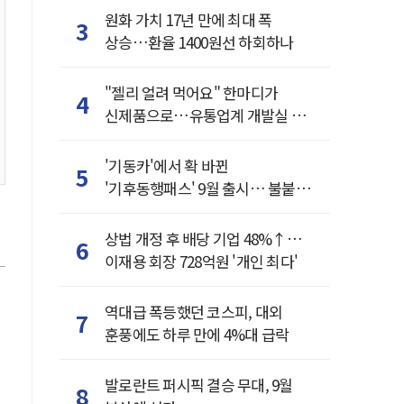
원화 가치 17년 만에 최대 폭
3
상승…환율 1400원선 하회하나
"젤리 얼려 먹어요" 한마디가
4
신제품으로…유통업계 개발실 된
SNS
'기동카'에서 확 바뀐
5
'기후동행패스' 9월 출시… 불붙은
카드사 경쟁
상법 개정 후 배당 기업 48%↑…
6
이재용 회장 728억원 '개인 최다'
역대급 폭등했던 코스피, 대외
7
훈풍에도 하루 만에 4%대 급락
발로란트 퍼시픽 결승 무대, 9월
8