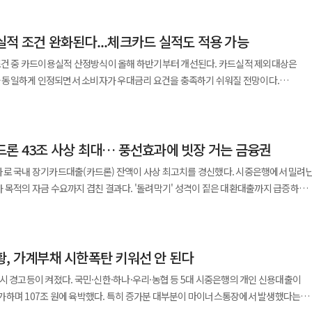
의 신용정보가 새어나간 데 따른 조치다. 당초 금융감독원은 4.5개월의 업무정지안을
평성이나 회사의 사후 수습 노력 등을 감안해 징계 수위가 대폭 낮아졌다. 이에 따라
실적 조건 완화된다...체크카드 실적도 적용 가능
앞서 롯데카드는 지난해 9월 1일 당국에 정보 유출 사실을
난해 9월부터 10월까지 현장 검사를 벌여 다수의 보안 의무 위반 사실을 적발했다.
 조건 중 카드이용실적 산정방식이 올해 하반기부터 개선된다. 카드실적 제외대상은
위반으로 확인된 주요 사항은 △온라인 결제시스템 정보처리시스템 보정 작업 미실
동일하게 인정되면서 소비자가 우대금리 요건을 충족하기 쉬워질 전망이다.
 △바이러스 백신 소프트웨어 미설치 등이다. 영업정지가 시작되더라도
 하반기 중 대출 금리감면 조건 가운데 카드이용실적 조건을 대폭 개선할 예정이라고
으로 보인다. 당국은 귀책사유가 없는 소비자를 보호하기 위해 기존 회원의 카드 서비
. 따라서 기존 회원은 카드 교체 발급이나 카드론 현금서비스 리볼빙 신청 한도 증
방식과 실적 제외대상 등이 은행별로 달라 관련 민원이 반복적으로 발생했다.
드론 43조 사상 최대… 풍선효과에 빗장 거는 금융권
다는 이유로 금리감면을 받지 못하거나 가족카드 이용금액이 합산되지 않아
국은 향후 유사 사고 재발을 막기 위해 매출액의 최대
 있었다. 카드 이용실적 산정기간이 카드사 기준과 달라 뒤늦게 금리감면 제외 사실을
과로 국내 장기카드대출(카드론) 잔액이 사상 최고치를 경신했다. 시중은행에서 밀려
 도입하고 정보보호최고책임자(CISO)의 권한을 대폭 강화하는 방향으로
 목적의 자금 수요까지 겹친 결과다. '돌려막기' 성격이 짙은 대환대출까지 급증하면
융소비자의 카드 서비스
통해 카드이용실적 산정방식과 제외대상 등 금리감면 조건을 소비자가 이해하기 쉽게
가 커지자 금융당국을 비롯한 업계가 긴급 리스크 관리에 들어갔다. 6일
 그 영향을 지속적으로 모니터링하며 소비자 보호에 만전을 기하겠다”고 말했다.
말 기준 국내 주요 9개 카드사의 카드론 잔액은 43조2534억원으로 집계됐다. 이는
된다. 안내 대상에는 △카드이용금액 실적 산정방식 △카드결제 취소 시 처리절차 △
 규모다. 올해 초부터 꾸준히 불어난 카드론 잔액은 지난 3월 42조9942억원으로 역대
식 등이 포함된다. 카드이용실적 제외대상도 줄어든다. 현재
황, 가계부채 시한폭탄 키워선 안 된다
 소폭 감소했으나 한 달 만에 가파른 상승세로 돌아서며 기존 최고치를 넘어섰다. 대출
 △리볼빙 △제수수료 △카드 연회비 △정부지원금 △후불교통카드 이용금액 △
융권의 대출 심사 강화와 증시 호황이 꼽힌다. 은행에서 자금을 구하기 어려워진
시 경고등이 켜졌다. 국민·신한·하나·우리·농협 등 5대 시중은행의 개인 신용대출이
으로 실적에서 제외하고 있다. 개선 이후에는 은행별 카드이용실적
을 내서 투자하는 '빚투' 자금까지 유입된 것으로 분석된다. 더 큰 문제는 부실
박했다. 특히 증가분 대부분이 마이너스통장에서 발생했다는
드 등 0~1개 수준으로 최소화된다. 금리감면 조건으로 카드이용을 요구하는 주된
이 일제히 치솟고 있다는 점이다. 카드론을 상환하지 못해 다시 빚을 내는 대환대출