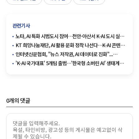
관련기사
노타, AI 특화 시범도시 참여…천안·아산서 K-AI 도시 실증
나선다
KT 희망나눔재단, AI 활용 문화 정착 나선다…K-AI 콘텐츠
공모전 개최
인터넷신문협회, "뉴스 저작권, AI 데이터로 진화"...
비큐AI와 'RDP 그룹' 출범
'K-AI 국가대표' 5개팀 출범…'한국형 소버린 AI' 생태계
구축 대장정 오른다 (종합)
0
개의 댓글