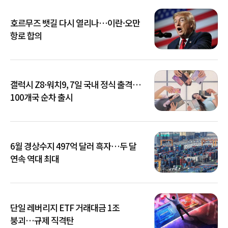
호르무즈 뱃길 다시 열리나…이란·오만
항로 합의
갤럭시 Z8·워치9, 7일 국내 정식 출격…
100개국 순차 출시
6월 경상수지 497억 달러 흑자…두 달
연속 역대 최대
단일 레버리지 ETF 거래대금 1조
붕괴…규제 직격탄