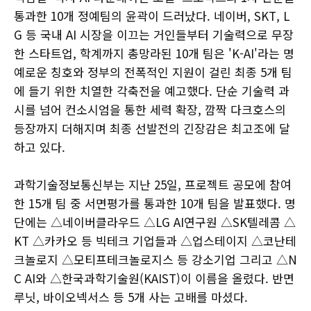
통과한 10개 정예팀의 윤곽이 드러났다. 네이버, SKT, L
G 등 국내 AI 시장을 이끄는 거인들부터 기술력으로 무장
한 스타트업, 학계까지 총망라된 10개 팀은 'K-AI'라는 명
예로운 칭호와 정부의 전폭적인 지원이 걸린 최종 5개 팀
에 들기 위한 치열한 각축전을 예고했다. 단순 기술력 과
시를 넘어 컨소시엄을 통한 세력 확장, 깜짝 다크호스의
등장까지 더해지며 최종 선발전의 긴장감은 최고조에 달
하고 있다.
과학기술정보통신부는 지난 25일, 프로젝트 공모에 참여
한 15개 팀 중 서면평가를 통과한 10개 팀을 발표했다. 명
단에는 △네이버클라우드 △LG AI연구원 △SK텔레콤 △
KT △카카오 등 빅테크 기업들과 △업스테이지 △코난테
크놀로지 △모티프테크놀로지스 등 강소기업 그리고 △N
C AI와 △한국과학기술원(KAIST)이 이름을 올렸다. 반면
루닛, 바이오넥서스 등 5개 사는 고배를 마셨다.