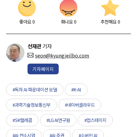
좋아요
0
화나요
0
추천해요
0
선재관
기자
seon@kyungjeilbo.com
기자페이지
#독자 AI 파운데이션 모델
#K-AI
#과학기술정보통신부
#네이버클라우드
#SK텔레콤
#LG AI연구원
#업스테이지
#AI 컨소시엄
#AI 주권
#소버린 AI