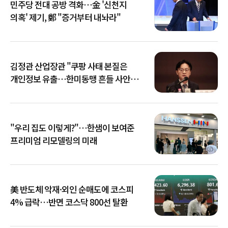
민주당 전대 공방 격화…金 '신천지
의혹' 제기, 鄭 "증거부터 내놔라"
김정관 산업장관 "쿠팡 사태 본질은
개인정보 유출…한미동맹 흔들 사안
아냐"
"우리 집도 이렇게?"…한샘이 보여준
프리미엄 리모델링의 미래
美 반도체 악재·외인 순매도에 코스피
4% 급락…반면 코스닥 800선 탈환