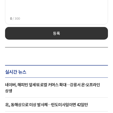
0
/ 300
등록
실시간 뉴스
네이버, 해피빈 앞세워 로컬 커머스 확대…강릉서 온·오프라인
상생
北, 동해상으로 미상 발사체…탄도미사일이면 42일만