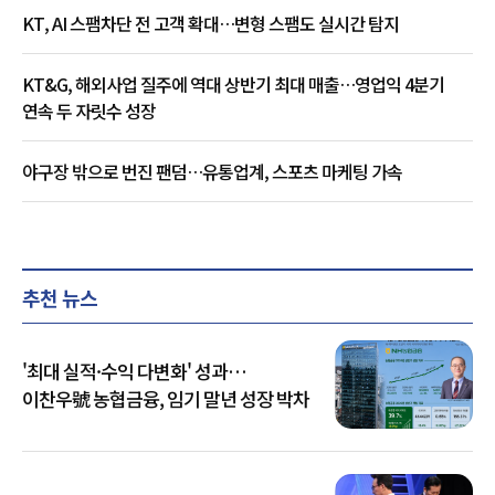
KT, AI 스팸차단 전 고객 확대…변형 스팸도 실시간 탐지
KT&G, 해외사업 질주에 역대 상반기 최대 매출…영업익 4분기
연속 두 자릿수 성장
야구장 밖으로 번진 팬덤…유통업계, 스포츠 마케팅 가속
추천 뉴스
'최대 실적·수익 다변화' 성과…
이찬우號 농협금융, 임기 말년 성장 박차