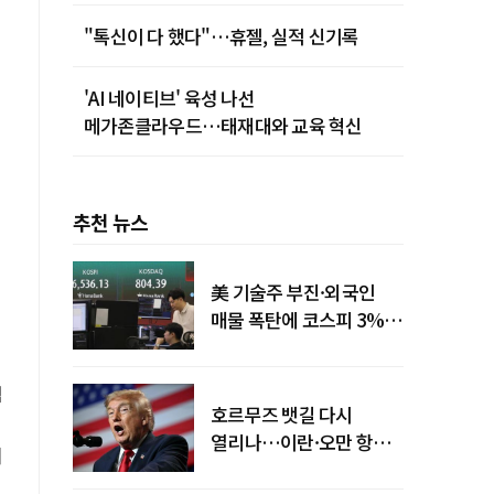
하반기 돌파
"톡신이 다 했다"…휴젤, 실적 신기록
'AI 네이티브' 육성 나선
메가존클라우드…태재대와 교육 혁신
추천 뉴스
美 기술주 부진·외국인
매물 폭탄에 코스피 3%대
급락
험
호르무즈 뱃길 다시
열리나…이란·오만 항로
시
합의