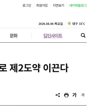
로그인
회원가입
지면보기
네이버블로그
부산 29˚C
대구 33˚C
2026.08.06 목요일
문화
딥인사이트
인천 30˚C
광주 34˚C
대전 35˚C
으로 제2도약 이끈다
울산 30˚C
강릉 30˚C
제주 30˚C