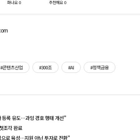
화나요
0
추천해요
0
.com
#콘텐츠산업
#300조
#AI
#정책금융
사 등록 유도…과잉 경호 행태 개선"
…첫조각 완료
 산업으로 육성…지원 아닌 투자로 전환"