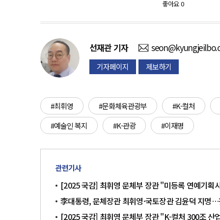
좋아요
0
선재관
기자
seon@kyungjeilbo
기자페이지
제보하기
#최휘영
#문화체육관광부
#K-컬처
#예술인 복지
#K-관광
#이재명
관련기사
[2025 국감] 최휘영 문체부 장관 "미등록 연예기획
李대통령, 문체장관 최휘영·국토장관 김윤덕 지명
[2025 국감] 최휘영 문체부 장관 "K-컬처 300조