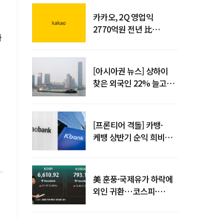
카카오, 2Q 영업익
2770억원 전년 比
나
36%↑…역대 최대 분기
실적 달성
[아시아권 뉴스] 상하이
찾은 외국인 22% 늘고
중국 자동차 수출 509만대
[프론티어 격돌] 카뱅·
케뱅 상반기 순익 희비…
플랫폼·개인사업자
금융으로 성장 기반 확대
美 훈풍·국제유가 하락에
외인 귀환…코스피·
코스닥 동반 상승