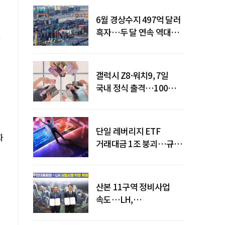
6월 경상수지 497억 달러
흑자…두 달 연속 역대
최대
갤럭시 Z8·워치9, 7일
국내 정식 출격…100개국
순차 출시
단일 레버리지 ETF
화
거래대금 1조 붕괴…규제
직격탄
산본 11구역 정비사업
속도…LH,
주민대표회의와
사업시행약정 체결