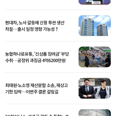
현대차, 노사 갈등에 신형 투싼 생산
차질…출시 일정 영향 가능성↑
농협하나로유통, '신상품 장려금' 부당
수취…공정위 과징금 4억6200만원
최태원·노소영 재산분할 소송, 재상고
기한 임박…이번주 결론 갈림길