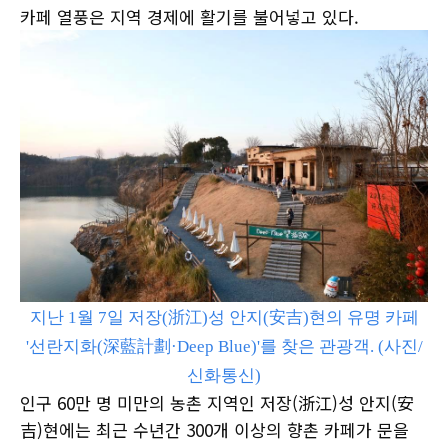
카페 열풍은 지역 경제에 활기를 불어넣고 있다.
지난 1월 7일 저장(浙江)성 안지(安吉)현의 유명 카페
'선란지화(深藍計劃·Deep Blue)'를 찾은 관광객. (사진/
신화통신)
인구 60만 명 미만의 농촌 지역인 저장(浙江)성 안지(安
吉)현에는 최근 수년간 300개 이상의 향촌 카페가 문을