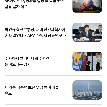
SK하이닉스, 성과급 갈등 속 통합노조
설립 절차 착수
박인규 혁신본부장, 재미 한인과학자에
손 내밀었다…AI·우주·양자 공동연구
확대
수사하지 말라더니 합수본엔
들어오라는 검사
비거주·다주택 보유 부담 높여 매물
유도