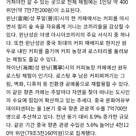
거쳐야만 갈 수 있는 곳으로 전체 체험에는 1인당 약 400
위안(약 7만7천200원)이 소요된다.
윈난(雲南)성 푸얼(普洱)시의 한 카페에서는 커피를 마시
면서 멀리 숲 속을 자유롭게 거니는 코끼리들을 감상할 수
있다. 윈난성은 야생 아시아코끼리의 주요 서식지 중 하나
다. 또한 윈난성은 중국 최대의 커피 재배지로 현지산 원
두로 내린 커피를 즐기며 커피 농장과 로스터리를 둘러보
는 체험도 즐길 수 있다.
하이난(海南)성 완닝(萬寧)시의 커피농장 카페에선 원두
로스팅 체험이 인기다. 로스팅 후 남은 커피찌꺼기는 그
림, 벽화, 디퓨저 등 친환경 공예품으로 재활용할 수 있다.
이 같은 향촌 카페는 주말마다 자연을 찾아 떠나는 도시인
의 수요에 힘입어 확산하고 있는 추세다. 중국 문화여유부
데이터센터는 올 1분기 중국 향촌 관광객 수를 7억700만
명으로 추산하고 있다. 전년 동기 대비 8.9% 증가한 규모
다. 같은 기간 중국 향촌 관광 수입은 5.6% 늘어난 4천12
0억 위안(79조5천160억원)으로 집계됐다.