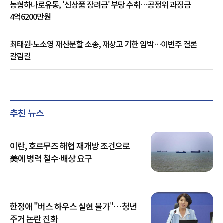
농협하나로유통, '신상품 장려금' 부당 수취…공정위 과징금
4억6200만원
최태원·노소영 재산분할 소송, 재상고 기한 임박…이번주 결론
갈림길
추천 뉴스
이란, 호르무즈 해협 재개방 조건으로
美에 병력 철수·배상 요구
한정애 "버스 하우스 실현 불가"…청년
주거 논란 진화