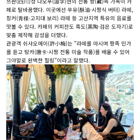
쓰촨(四川)성 다오푸(道孚)현의 전통 짱(藏)족 가옥이 카
페로 탈바꿈했다. 이곳에선 쑤유(酥油·시짱식 버터) 라떼,
칭커(青稞·고지대 보리) 라떼 등 고산지역 특유의 음료를
맛볼 수 있다. 카페의 커피잔도 흑도(黑陶·검은 도자기)로
맞춤 제작해 감성을 더했다.
관광객 쉬샤오메이(許小梅)는 "라떼를 마시며 짱족 민가
를 듣고 탕카(唐卡·시짱 전통 미술 작품)를 배울 수 있어
그야말로 완벽한 힐링"이라고 말했다.