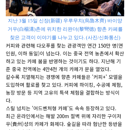
지난 3월 15일 신장(新疆) 우루무치(烏魯木齊) 바이양
거우(白楊溝)촌에 위치한 리완더(黎彎德) 향촌 카페를
찾은 고객이 이야기를 나누고 있다. (사진/신화통신)
커피와 관련해 다오푸를 찾는 관광객만 연간 150만 명(연
인원, 이하 동일)이 넘는다. 이는 중국 전역 농촌에서 확산
하고 있는 카페 붐을 반영하는 것이기도 하다. 지난해 기
준 중국 전역에는 4만4천 개의 카페가 문을 열었다.
갈수록 치열해지는 경쟁에 향촌 카페들은 '커피+' 모델을
도입하며 활로를 찾고 있다. 커피에 하이킹, 수공예 체험,
농장 방문 등 지역 고유의 특색 체험을 결합하는 방식이
다.
스릴 넘치는 '어드벤처형 카페'도 속속 등장하고 있다.
최근 온라인에서는 해발 200m 절벽 위에 자리한 구이저
우(貴州)성의 카페가 화제다. 숲길을 따라 험난한 등반을