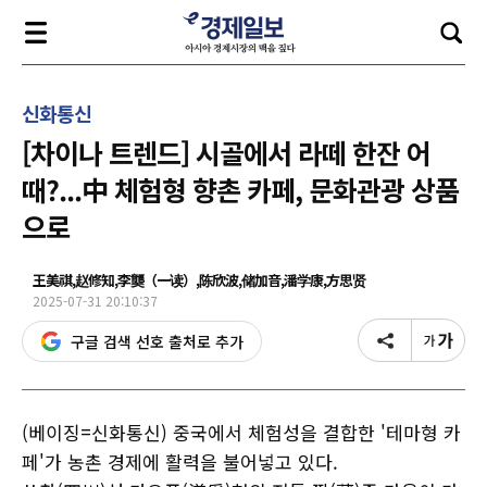
신화통신
[차이나 트렌드] 시골에서 라떼 한잔 어
때?...中 체험형 향촌 카페, 문화관광 상품
으로
王美祺,赵修知,李龑（一读）,陈欣波,储加音,潘学康,方思贤
2025-07-31 20:10:37
구글 검색 선호 출처로 추가
(베이징=신화통신) 중국에서 체험성을 결합한 '테마형 카
페'가 농촌 경제에 활력을 불어넣고 있다.