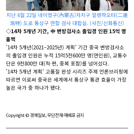
지난 6월 22일 네이멍구(內蒙古)자치구 얼롄하오터(二連
浩特) 도로 통상구 연합 검사 대합실. (사진/신화통신)
◇14차 5개년 기간, 中 변방검사소 출입경 인원 15억 명
훌쩍
'14차 5개년(2021~2025년) 계획' 기간 중국 변방검사소
의 출입경 인원은 누적 15억5천600만 명(연인원), 교통수
단은 9천800만 대(척∙편, 중복 포함)를 넘어섰다.
'14차 5개년 계획' 고품질 완성 시리즈 주제 언론브리핑에
따르면 이로써 중국은 세계에서 통상구 통관 효율이 가장
높은 국가 중 하나가 됐다.
Copyright © 경제일보, 무단전재·재배포 금지