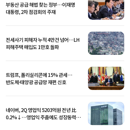
부동산 공급 해법 찾는 정부…이재명
대통령, 2차 점검회의 주재
전세사기 피해자 누적 4만건 넘어…LH
피해주택 매입도 1만호 돌파
트럼프, 폴리실리콘에 15% 관세…
반도체·태양광 공급망 재편 신호
네이버, 2Q 영업익 5203억원 전년 比
0.2%↓…영업익 주춤에도 성장동력
키운다