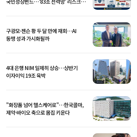
국민성장펀드…'83조 전력망' 리스크
확산
구광모·젠슨 황 두 달 만에 재회…AI
동맹 성과 가시화될까
4대 은행 NIM 일제히 상승…상반기
이자이익 19조 육박
"화장품 넘어 헬스케어로"…한국콜마,
제약·바이오 축으로 몸집 키운다