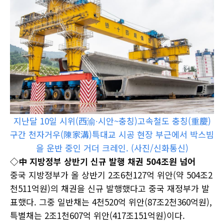
지난달 10일 시위(西渝∙시안~충칭)고속철도 충칭(重慶)
구간 천자거우(陳家溝)특대교 시공 현장 부근에서 박스빔
을 운반 중인 거더 크레인. (사진/신화통신)
◇中 지방정부 상반기 신규 발행 채권 504조원 넘어
중국 지방정부가 올 상반기 2조6천127억 위안(약 504조2
천511억원)의 채권을 신규 발행했다고 중국 재정부가 발
표했다. 그중 일반채는 4천520억 위안(87조2천360억원),
특별채는 2조1천607억 위안(417조151억원)이다.