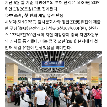
지난 6월 말 기준 지방정부의 부채 잔액은 51조9천503억
위안(1경26조원)으로 집계됐다.
◇中 쓰촨, 첫 번째 셰일 유전 탄생
시노펙(SINOPEC) 탐사분회사와 장한(江漢)유전이 제출
한 푸싱(復興)유전의 1기 석유 2천10만600t(톤), 천연가
스 123억5천200만㎥의 지질 매장량이 중국 자연자원부
의 심사를 통과했다. 이는 중국 쓰촨(四川) 분지에서 첫
번째 셰일 유전이 탄생했음을 의미한다.