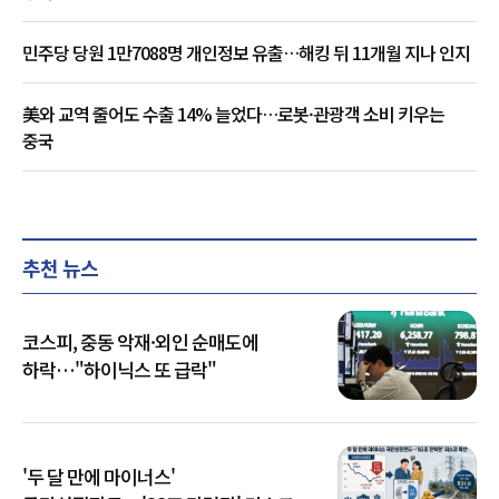
민주당 당원 1만7088명 개인정보 유출…해킹 뒤 11개월 지나 인지
美와 교역 줄어도 수출 14% 늘었다…로봇·관광객 소비 키우는
중국
추천 뉴스
코스피, 중동 악재·외인 순매도에
하락…"하이닉스 또 급락"
'두 달 만에 마이너스'