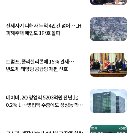
전세사기 피해자 누적 4만건 넘어…LH
피해주택 매입도 1만호 돌파
트럼프, 폴리실리콘에 15% 관세…
반도체·태양광 공급망 재편 신호
네이버, 2Q 영업익 5203억원 전년 比
0.2%↓…영업익 주춤에도 성장동력
키운다