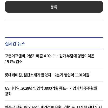
등록
실시간 뉴스
교촌에프앤비, 2분기 매출 4.9%↑…원가 부담에 영업이익은
15.7% 감소
롯데케미칼, 첨단소재가 끌었다…2분기 영업익 1101억원
GS리테일, 2028년 영업익 3800억원 목표…기업가치·주주환원
강화
민주당 당원 1만7088명 개인정보 유출…해킹 뒤 11개월 지나 인지