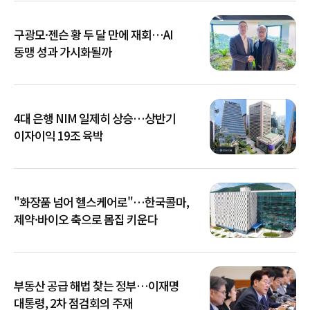
구광모·젠슨 황 두 달 만에 재회…AI
동맹 성과 가시화될까
4대 은행 NIM 일제히 상승…상반기
이자이익 19조 육박
"화장품 넘어 헬스케어로"…한국콜마,
제약·바이오 축으로 몸집 키운다
부동산 공급 해법 찾는 정부…이재명
대통령, 2차 점검회의 주재