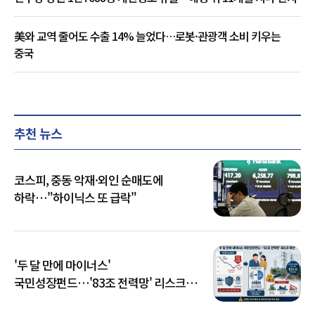
美와 교역 줄어도 수출 14% 늘었다…로봇·관광객 소비 키우는
중국
추천 뉴스
코스피, 중동 악재·외인 순매도에
하락…"하이닉스 또 급락"
'두 달 만에 마이너스'
국민성장펀드…'83조 전력망' 리스크
확산