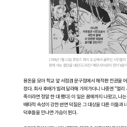
1789년 7월 13일 프랑스 파리 도심에서 굶주린 시민
편에 서는 결단을 내린다.[사진='베르사이유의 장미'8권 
용돈을 모아 학교 앞 서점겸 문구점에서 해적판 전권을 어렵
졌다. 회사 후배가 빌려 달라해 가져가더니 나중엔 “멀리
족이라면 정말 한 대 팼다) 이 일은 꿈에까지 나왔고, 나
배타적 속성이 강한 반면 덕질은 그 대상을 다른 이들과 너
덕후들을 만나면 가슴이 뛴다.