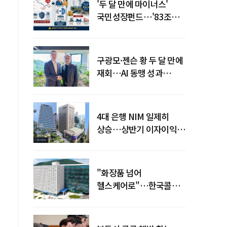
'두 달 만에 마이너스'
국민성장펀드…'83조
전력망' 리스크 확산
구광모·젠슨 황 두 달 만에
재회…AI 동맹 성과
가시화될까
4대 은행 NIM 일제히
상승…상반기 이자이익
19조 육박
"화장품 넘어
헬스케어로"…한국콜마,
제약·바이오 축으로 몸집
키운다