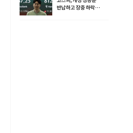
반납하고 장중 하락
전환…중동 리스크·美
경계감