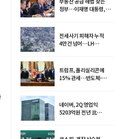
부동산 공급 해법 찾는
정부…이재명 대통령, 2차
점검회의 주재
전세사기 피해자 누적
4만건 넘어…LH
피해주택 매입도 1만호
돌파
트럼프, 폴리실리콘에
15% 관세…반도체·
태양광 공급망 재편 신호
가
네이버, 2Q 영업익
5203억원 전년 比
0.2%↓…영업익
주춤에도 성장동력 키운다
코스피, 개장 상승분