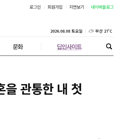
로그인
회원가입
지면보기
네이버블로그
부산 27˚C
대구 25˚C
2026.08.08 토요일
문화
딥인사이트
인천 29˚C
광주 27˚C
대전 26˚C
혼을 관통한 내 첫
울산 25˚C
강릉 25˚C
제주 28˚C