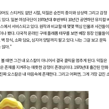
피규어도 스티커도 없던 시절, 덕질은 순전히 종이와 상상력 그리고 감정
 있다. 일본 여성극단이 1970년대 후반부터 10년간 공연하던 뮤지컬 
스에서 서비스되고 있다. 원작과 비교할 때 몇몇 핵심 인물과 사건들이
번이나 봤다. 다국적 온라인 구매 플래폼 테무를 보면 베장 등장 인물들이
벽 장식, 소파 담요, 심지어 양말까지 팔고 있다. 나는 그걸 보고 문득
 않아.”
 볼 때면 그건 내 오스칼이 아니어서 결국 클릭을 멈추게 된다. 덕질은
은 존재를 지켜주는 애틋한 감정이 존경심이다. 1970년대 출간된 만화
진짜 오스칼은 내 마음속에 존재한다. 그리고 어쩌면, 그게 가장 값진 