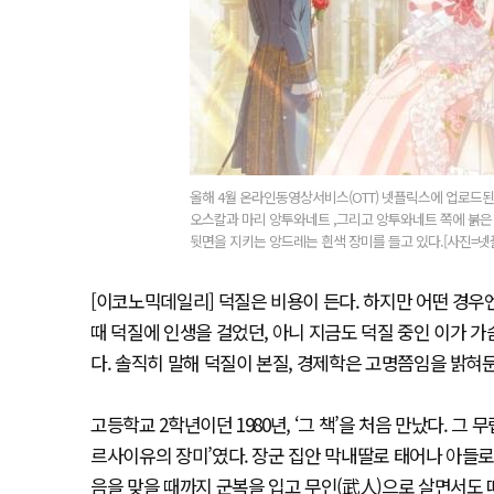
올해 4월 온라인동영상서비스(OTT) 넷플릭스에 업로드된
오스칼과 마리 앙투와네트 ,그리고 앙투와네트 쪽에 붉은
뒷면을 지키는 앙드레는 흰색 장미를 들고 있다.[사진=넷
[이코노믹데일리] 덕질은 비용이 든다. 하지만 어떤 경우엔
때 덕질에 인생을 걸었던, 아니 지금도 덕질 중인 이가 
다. 솔직히 말해 덕질이 본질, 경제학은 고명쯤임을 밝혀
고등학교 2학년이던 1980년, ‘그 책’을 처음 만났다. 그
르사이유의 장미’였다. 장군 집안 막내딸로 태어나 아들로 
음을 맞을 때까지 군복을 입고 무인(武人)으로 살면서도 