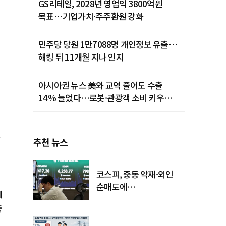
GS리테일, 2028년 영업익 3800억원
목표…기업가치·주주환원 강화
민주당 당원 1만7088명 개인정보 유출…
해킹 뒤 11개월 지나 인지
아시아권 뉴스 美와 교역 줄어도 수출
14% 늘었다…로봇·관광객 소비 키우는
중국
한
추천 뉴스
코스피, 중동 악재·외인
순매도에
베
하락…"하이닉스 또
죽
급락"