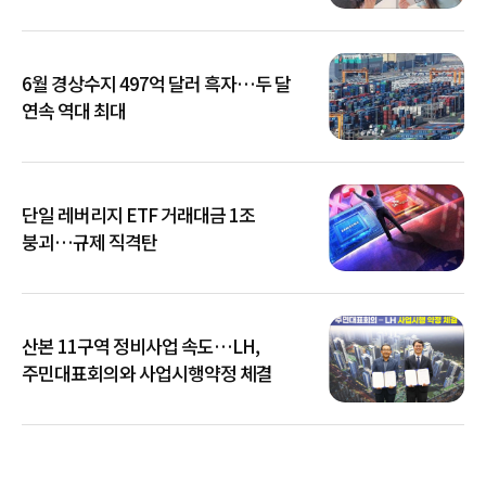
6월 경상수지 497억 달러 흑자…두 달
연속 역대 최대
단일 레버리지 ETF 거래대금 1조
붕괴…규제 직격탄
산본 11구역 정비사업 속도…LH,
주민대표회의와 사업시행약정 체결