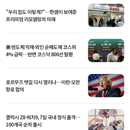
"우리 집도 이렇게?"…한샘이 보여준
프리미엄 리모델링의 미래
美 반도체 악재·외인 순매도에 코스피
4% 급락…반면 코스닥 800선 탈환
호르무즈 뱃길 다시 열리나…이란·오만
항로 합의
갤럭시 Z8·워치9, 7일 국내 정식 출격…
100개국 순차 출시