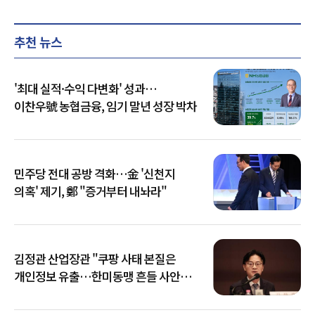
추천 뉴스
'최대 실적·수익 다변화' 성과…
이찬우號 농협금융, 임기 말년 성장 박차
민주당 전대 공방 격화…金 '신천지
의혹' 제기, 鄭 "증거부터 내놔라"
김정관 산업장관 "쿠팡 사태 본질은
개인정보 유출…한미동맹 흔들 사안
아냐"