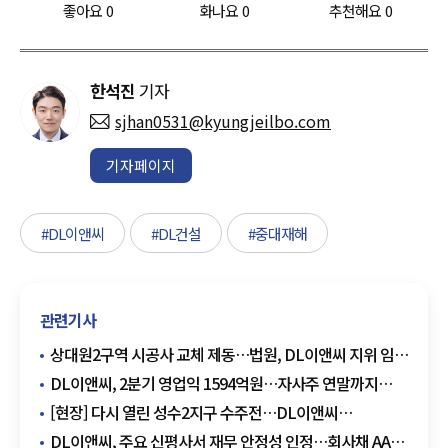
좋아요
0
화나요
0
추천해요
0
한석진
기자
sjhan0531@kyungjeilbo.com
기자페이지
#DL이앤씨
#DL건설
#중대재해
관련기사
상대원2구역 시공사 교체 제동…법원, DL이앤씨 지위 임시
인정
DL이앤씨, 2분기 영업익 1594억원…자사주 연말까지
555억원 매입
[현장] 다시 열린 성수2지구 수주전…DL이앤씨
·IPARK현산 현장설명회 참석
DL이앤씨, 주요 신평사서 재무 안정성 인정…회사채 AA-·