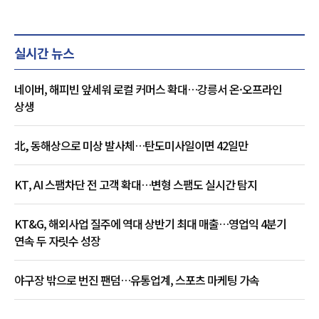
실시간 뉴스
네이버, 해피빈 앞세워 로컬 커머스 확대…강릉서 온·오프라인
상생
北, 동해상으로 미상 발사체…탄도미사일이면 42일만
KT, AI 스팸차단 전 고객 확대…변형 스팸도 실시간 탐지
KT&G, 해외사업 질주에 역대 상반기 최대 매출…영업익 4분기
연속 두 자릿수 성장
야구장 밖으로 번진 팬덤…유통업계, 스포츠 마케팅 가속