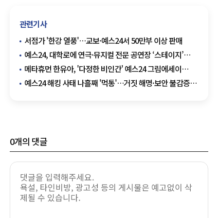
관련기사
서점가 '한강 열풍'…교보·예스24서 50만부 이상 판매
예스24, 대학로에 연극·뮤지컬 전문 공연장 ‘스테이지’
오픈
메타휴먼 한유아, '다정한 비인간' 예스24 그림에세이
베스트셀러 6위
예스24 해킹 사태 나흘째 '먹통'…거짓 해명·보안 불감증
논란 확산
0
개의 댓글