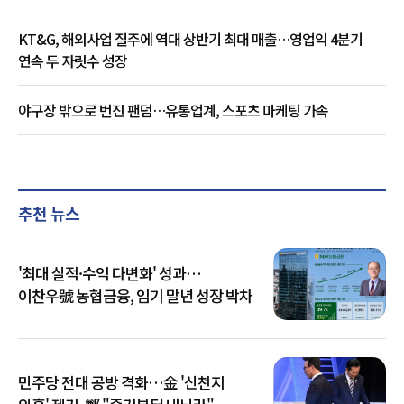
KT&G, 해외사업 질주에 역대 상반기 최대 매출…영업익 4분기
연속 두 자릿수 성장
야구장 밖으로 번진 팬덤…유통업계, 스포츠 마케팅 가속
추천 뉴스
'최대 실적·수익 다변화' 성과…
이찬우號 농협금융, 임기 말년 성장 박차
민주당 전대 공방 격화…金 '신천지