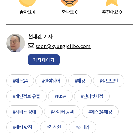
좋아요
0
화나요
0
추천해요
0
선재관
기자
seon@kyungjeilbo.com
기자페이지
#예스24
#랜섬웨어
#해킹
#정보보안
#개인정보 유출
#KISA
#인터넷서점
#서비스 장애
#사이버 공격
#예스24 해킹
#해킹 맛집
#김석환
#최세라