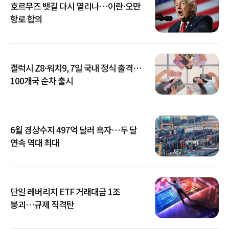
호르무즈 뱃길 다시 열리나…이란·오만
항로 합의
갤럭시 Z8·워치9, 7일 국내 정식 출격…
100개국 순차 출시
6월 경상수지 497억 달러 흑자…두 달
연속 역대 최대
단일 레버리지 ETF 거래대금 1조
붕괴…규제 직격탄