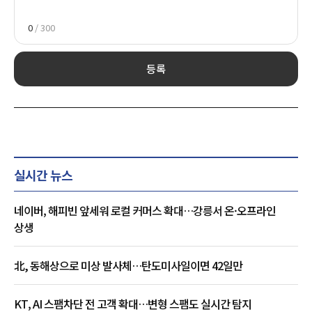
0
/ 300
등록
실시간 뉴스
네이버, 해피빈 앞세워 로컬 커머스 확대…강릉서 온·오프라인
상생
北, 동해상으로 미상 발사체…탄도미사일이면 42일만
KT, AI 스팸차단 전 고객 확대…변형 스팸도 실시간 탐지