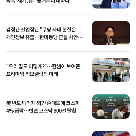
의혹' 제기, 鄭 "증거부터 내놔라"
김정관 산업장관 "쿠팡 사태 본질은
개인정보 유출…한미동맹 흔들 사안
아냐"
"우리 집도 이렇게?"…한샘이 보여준
프리미엄 리모델링의 미래
美 반도체 악재·외인 순매도에 코스피
4% 급락…반면 코스닥 800선 탈환