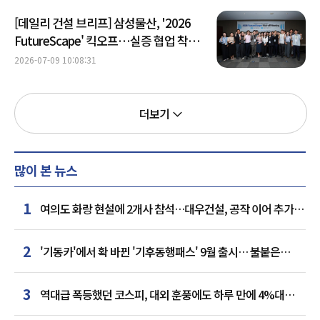
[데일리 건설 브리프] 삼성물산, '2026
FutureScape' 킥오프…실증 협업 착수
外
2026-07-09 10:08:31
더보기
많이 본 뉴스
1
여의도 화랑 현설에 2개사 참석…대우건설, 공작 이어 추가
거점 확보하나
2
'기동카'에서 확 바뀐 '기후동행패스' 9월 출시… 불붙은
카드사 경쟁
3
역대급 폭등했던 코스피, 대외 훈풍에도 하루 만에 4%대
급락