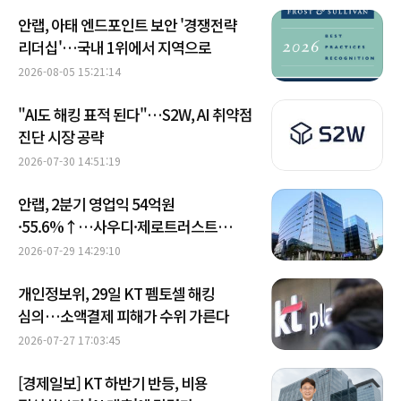
안랩, 아태 엔드포인트 보안 '경쟁전략
리더십'…국내 1위에서 지역으로
2026-08-05 15:21:14
"AI도 해킹 표적 된다"…S2W, AI 취약점
진단 시장 공략
2026-07-30 14:51:19
안랩, 2분기 영업익 54억원
·55.6%↑…사우디·제로트러스트
성장
2026-07-29 14:29:10
개인정보위, 29일 KT 펨토셀 해킹
심의…소액결제 피해가 수위 가른다
2026-07-27 17:03:45
[경제일보] KT 하반기 반등, 비용