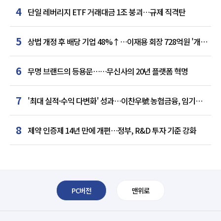
4
단일 레버리지 ETF 거래대금 1조 붕괴…규제 직격탄
5
상법 개정 후 배당 기업 48%↑…이재용 회장 728억원 '개인
최다'
6
무명 브랜드의 등용문……무신사의 20년 플랫폼 혁명
7
'최대 실적·수익 다변화' 성과…이찬우號 농협금융, 임기
말년 성장 박차
8
제약 인증제 14년 만에 개편…정부, R&D 투자 기준 강화
PC버전
맨위로