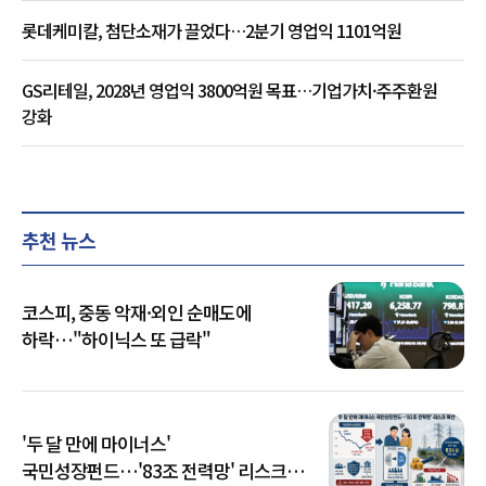
롯데케미칼, 첨단소재가 끌었다…2분기 영업익 1101억원
GS리테일, 2028년 영업익 3800억원 목표…기업가치·주주환원
강화
추천 뉴스
코스피, 중동 악재·외인 순매도에
하락…"하이닉스 또 급락"
'두 달 만에 마이너스'
국민성장펀드…'83조 전력망' 리스크