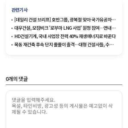
관련기사
[데일리 건설 브리프] 호반그룹, 광복절 맞아 국가유공자
장수사진 촬영 봉사활동 外
대우건설, 모잠비크 '로부마 LNG 사업' 원청 참여…연내
EPC 본계약 목표
HD건설기계, 국내 사업장 전력 40% 재생에너지로 바꾼다
목동 재건축 후속 단지 줄줄이 출격…대형 건설사들, 수주
셈법 분주
0
개의 댓글