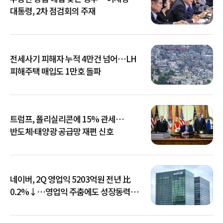
대통령, 2차 점검회의 주재
전세사기 피해자 누적 4만건 넘어…LH
피해주택 매입도 1만호 돌파
트럼프, 폴리실리콘에 15% 관세…
반도체·태양광 공급망 재편 신호
네이버, 2Q 영업익 5203억원 전년 比
0.2%↓…영업익 주춤에도 성장동력
키운다