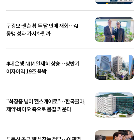
확산
구광모·젠슨 황 두 달 만에 재회…AI
동맹 성과 가시화될까
4대 은행 NIM 일제히 상승…상반기
이자이익 19조 육박
"화장품 넘어 헬스케어로"…한국콜마,
제약·바이오 축으로 몸집 키운다
부동산 공급 해법 찾는 정부…이재명