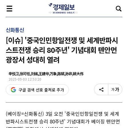
신화통신
[이슈] '중국인민항일전쟁 및 세계반파시
스트전쟁 승리 80주년' 기념대회 톈안먼
광장서 성대히 열려
辛悦卫,张可任,刘续,王建华,万象,陈斌,孙非,姚大伟
2025-09-03 12:53:20
구글 검색 선호 출처로 추가
(베이징=신화통신) 3일 오전 '중국인민항일전쟁 및 세계
반파시스트전쟁 승리 80주년' 기념대회가 베이징 톈안먼