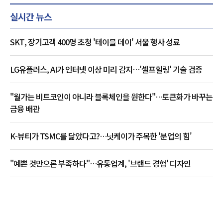
실시간 뉴스
SKT, 장기고객 400명 초청 '테이블 데이' 서울 행사 성료
LG유플러스, AI가 인터넷 이상 미리 감지…'셀프힐링' 기술 검증
"월가는 비트코인이 아니라 블록체인을 원한다"…토큰화가 바꾸는
금융 배관
K-뷰티가 TSMC를 닮았다고?…닛케이가 주목한 '분업의 힘'
"예쁜 것만으론 부족하다"…유통업계, '브랜드 경험' 디자인