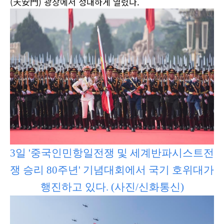
(天安門) 광장에서 성대하게 열렸다.
3일 '중국인민항일전쟁 및 세계반파시스트전
쟁 승리 80주년' 기념대회에서 국기 호위대가
행진하고 있다. (사진/신화통신)