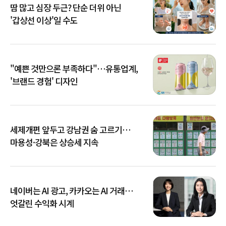
땀 많고 심장 두근? 단순 더위 아닌
'갑상선 이상'일 수도
"예쁜 것만으론 부족하다"…유통업계,
'브랜드 경험' 디자인
세제개편 앞두고 강남권 숨 고르기…
마용성·강북은 상승세 지속
네이버는 AI 광고, 카카오는 AI 거래…
엇갈린 수익화 시계