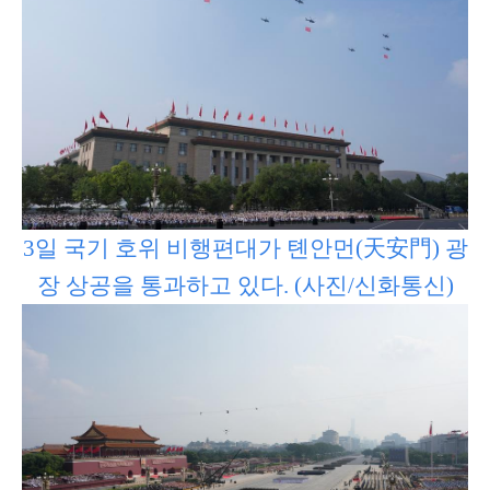
3일 국기 호위 비행편대가 톈안먼(天安門) 광
장 상공을 통과하고 있다. (사진/신화통신)