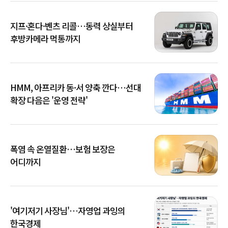
지프·혼다·벤츠 리콜…동력 상실부터
후방카메라 먹통까지
HMM, 아프리카 동·서 양축 깐다…선대
확장 다음은 '운영 전략'
폭염 속 온열질환…보험 보장은
어디까지
'여기저기 사장님'…자영업 과잉의
한국경제