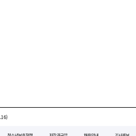
16)
청소년보호정책
저작권규약
채용안내
기사제보