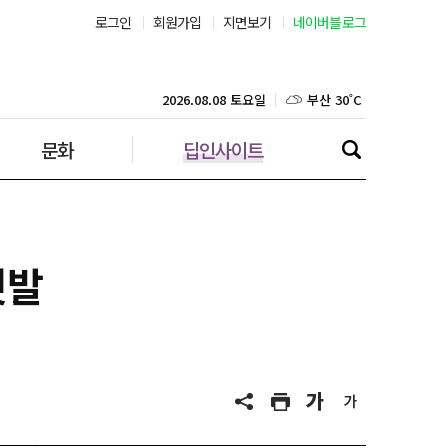
로그인
회원가입
지면보기
네이버블로그
부산 30˚C
대구 31˚C
2026.08.08 토요일
문화
딥인사이트
인천 31˚C
광주 33˚C
대전 34˚C
깃발
울산 31˚C
강릉 23˚C
제주 30˚C