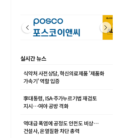
실시간 뉴스
식약처 사전상담, 혁신의료제품 '제품화
가속기' 역할 입증
李대통령, ISA·주가누르기법 재검토
지시…여야 공방 격화
역대급 폭염에 공정도 안전도 비상…
건설사, 온열질환 차단 총력