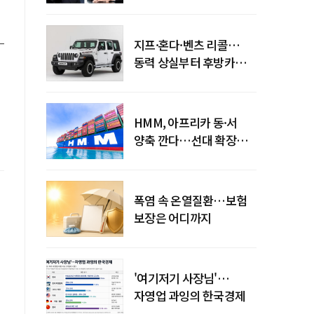
엇갈린 수익화 시계
지프·혼다·벤츠 리콜…
동력 상실부터 후방카메라
먹통까지
HMM, 아프리카 동·서
양축 깐다…선대 확장
다음은 '운영 전략'
폭염 속 온열질환…보험
보장은 어디까지
'여기저기 사장님'…
자영업 과잉의 한국경제