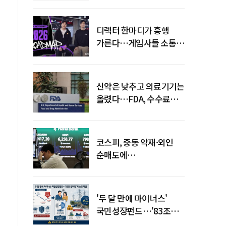
디렉터 한마디가 흥행
가른다…게임사들 소통
강화 이유
신약은 낮추고 의료기기는
올렸다…FDA, 수수료
개편
코스피, 중동 악재·외인
순매도에
하락…"하이닉스 또
급락"
'두 달 만에 마이너스'
국민성장펀드…'83조
전력망' 리스크 확산