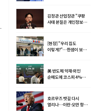
"증거부터 내놔라"
김정관 산업장관 "쿠팡
사태 본질은 개인정보
유출…한미동맹 흔들
사안 아냐"
[현장] "우리 집도
이렇게?"…한샘이 보여준
프리미엄 리모델링의 미래
美 반도체 악재·외인
순매도에 코스피 4%
급락…반면 코스닥 800선
탈환
호르무즈 뱃길 다시
열리나…이란·오만 항로
합의