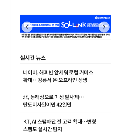
실시간 뉴스
네이버, 해피빈 앞세워 로컬 커머스
확대…강릉서 온·오프라인 상생
北, 동해상으로 미상 발사체…
탄도미사일이면 42일만
KT, AI 스팸차단 전 고객 확대…변형
스팸도 실시간 탐지