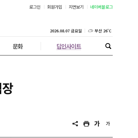
로그인
회원가입
지면보기
네이버블로그
부산 26˚C
대구 23˚C
2026.08.07 금요일
문화
딥인사이트
인천 28˚C
광주 25˚C
대전 24˚C
식장
울산 23˚C
강릉 23˚C
제주 28˚C