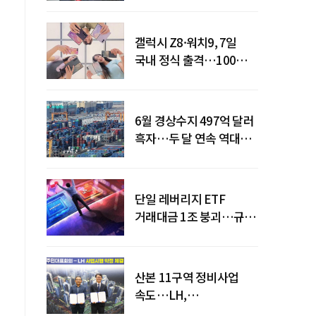
갤럭시 Z8·워치9, 7일
국내 정식 출격…100개국
순차 출시
6월 경상수지 497억 달러
흑자…두 달 연속 역대
최대
단일 레버리지 ETF
거래대금 1조 붕괴…규제
직격탄
산본 11구역 정비사업
속도…LH,
주민대표회의와