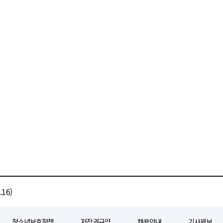
16)
청소년보호정책
저작권규약
채용안내
기사제보