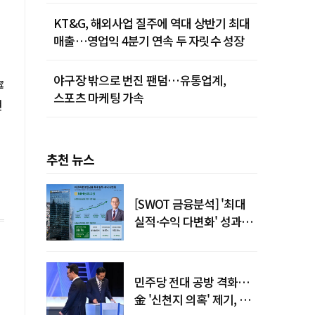
KT&G, 해외사업 질주에 역대 상반기 최대
매출…영업익 4분기 연속 두 자릿수 성장
야구장 밖으로 번진 팬덤…유통업계,
寧
스포츠 마케팅 가속
현
추천 뉴스
[SWOT 금융분석] '최대
실적·수익 다변화' 성과…
이찬우號 농협금융, 임기
말년 성장 박차
민주당 전대 공방 격화…
金 '신천지 의혹' 제기, 鄭