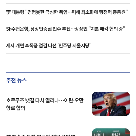
李 대통령 "경험못한 극심한 폭염…피해 최소화에 행정력 총동원"
Sh수협은행, 상상인증권 인수 추진…상상인 "지분 매각 협의 중"
세제 개편 후폭풍 점검 나선 '민주당 서울시당'
추천 뉴스
호르무즈 뱃길 다시 열리나…이란·오만
항로 합의