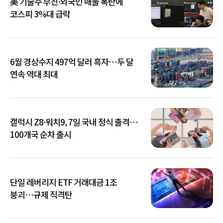
美 기술주 부진·외국인 매물 폭탄에
코스피 3%대 급락
6월 경상수지 497억 달러 흑자…두 달
연속 역대 최대
갤럭시 Z8·워치9, 7일 국내 정식 출격…
100개국 순차 출시
단일 레버리지 ETF 거래대금 1조
붕괴…규제 직격탄