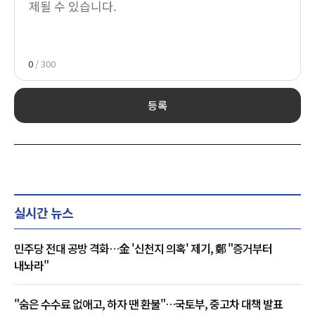
0
/ 300
등록
실시간 뉴스
민주당 전대 공방 격화…金 '신천지 의혹' 제기, 鄭 "증거부터
내놔라"
"숨은 수수료 없애고, 하자 땐 환불"…국토부, 중고차 대책 발표