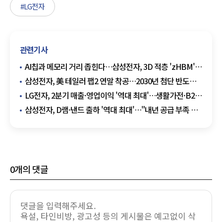
#LG전자
관련기사
AI칩과 메모리 거리 좁힌다…삼성전자, 3D 적층 'zHBM'
첫 공개
삼성전자, 美 테일러 팹2 연말 착공…2030년 첨단 반도체
양산 목표
LG전자, 2분기 매출·영업이익 '역대 최대'…생활가전·B2B
성장 견인
삼성전자, D램·낸드 출하 '역대 최대'…"내년 공급 부족 더
커진다"
0
개의 댓글