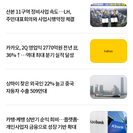
산본 11구역 정비사업 속도…LH,
주민대표회의와 사업시행약정 체결
카카오, 2Q 영업익 2770억원 전년 比
36%↑…역대 최대 분기 실적 달성
상하이 찾은 외국인 22% 늘고 중국
자동차 수출 509만대
카뱅·케뱅 상반기 순익 희비…플랫폼·
개인사업자 금융으로 성장 기반 확대