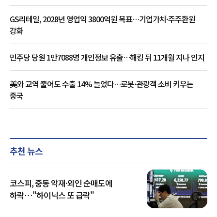
GS리테일, 2028년 영업익 3800억원 목표…기업가치·주주환원
강화
민주당 당원 1만7088명 개인정보 유출…해킹 뒤 11개월 지나 인지
美와 교역 줄어도 수출 14% 늘었다…로봇·관광객 소비 키우는
중국
추천 뉴스
코스피, 중동 악재·외인 순매도에
하락…"하이닉스 또 급락"