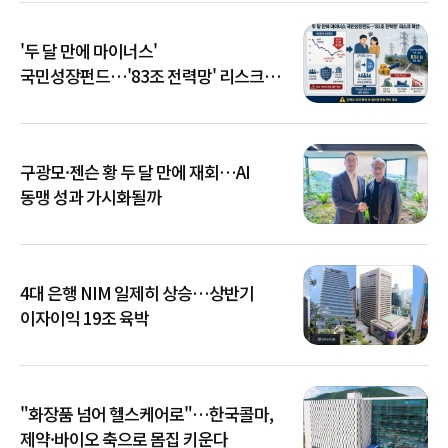
'두 달 만에 마이너스'
국민성장펀드…'83조 전력망' 리스크
확산
구광모·젠슨 황 두 달 만에 재회…AI
동맹 성과 가시화될까
4대 은행 NIM 일제히 상승…상반기
이자이익 19조 육박
"화장품 넘어 헬스케어로"…한국콜마,
제약·바이오 축으로 몸집 키운다