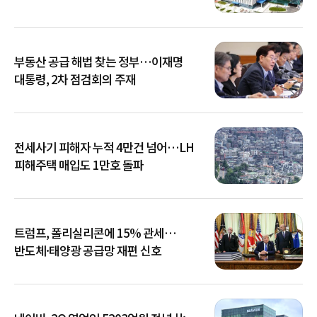
부동산 공급 해법 찾는 정부…이재명
대통령, 2차 점검회의 주재
전세사기 피해자 누적 4만건 넘어…LH
피해주택 매입도 1만호 돌파
트럼프, 폴리실리콘에 15% 관세…
반도체·태양광 공급망 재편 신호