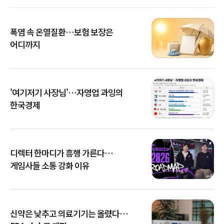
폭염 속 온열질환…보험 보장은
어디까지
'여기저기 사장님'…자영업 과잉의
한국경제
디렉터 한마디가 흥행 가른다…
게임사들 소통 강화 이유
신약은 낮추고 의료기기는 올렸다…