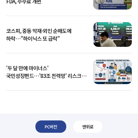
FDA, 수수료 개편
코스피, 중동 악재·외인 순매도에
하락…"하이닉스 또 급락"
'두 달 만에 마이너스'
국민성장펀드…'83조 전력망' 리스크
확산
PC버전
맨위로