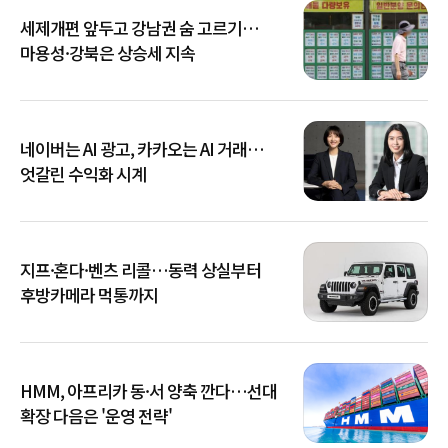
세제개편 앞두고 강남권 숨 고르기…
마용성·강북은 상승세 지속
네이버는 AI 광고, 카카오는 AI 거래…
엇갈린 수익화 시계
지프·혼다·벤츠 리콜…동력 상실부터
후방카메라 먹통까지
HMM, 아프리카 동·서 양축 깐다…선대
확장 다음은 '운영 전략'