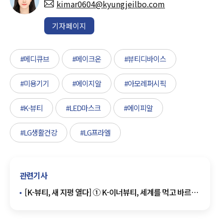
kimar0604@kyungjeilbo.com
기자페이지
#메디큐브
#메이크온
#뷰티디바이스
#미용기기
#에이지알
#아모레퍼시픽
#K-뷰티
#LED마스크
#에이피알
#LG생활건강
#LG프라엘
관련기사
[K-뷰티, 새 지평 열다] ① K-이너뷰티, 세계를 먹고 바르고
연결하다