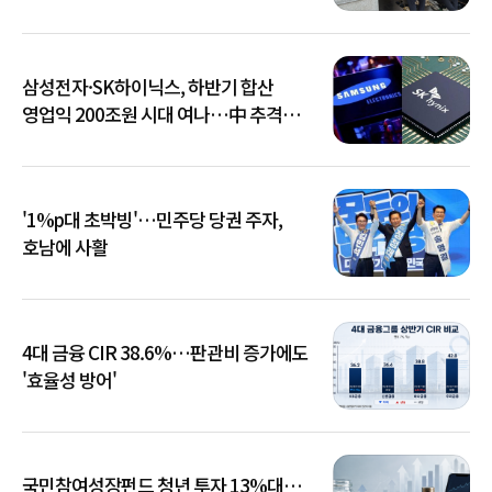
삼성전자·SK하이닉스, 하반기 합산
영업익 200조원 시대 여나…中 추격은
부담
'1%p대 초박빙'…민주당 당권 주자,
호남에 사활
4대 금융 CIR 38.6%…판관비 증가에도
'효율성 방어'
국민참여성장펀드 청년 투자 13%대…