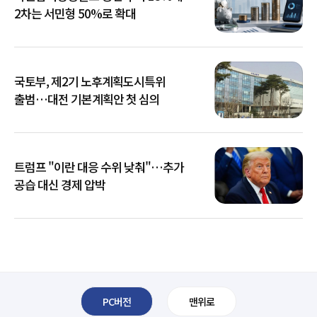
2차는 서민형 50%로 확대
국토부, 제2기 노후계획도시특위
출범…대전 기본계획안 첫 심의
트럼프 "이란 대응 수위 낮춰"…추가
공습 대신 경제 압박
PC버전
맨위로