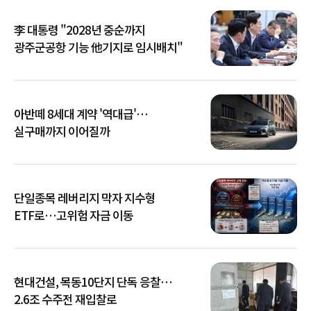
李 대통령 "2028년 중순까지
광주군공항 기능 他기지로 임시배치"
아반떼 8세대 계약 '역대급'…
실구매까지 이어질까
단일종목 레버리지 막자 지수형
ETF로…고위험 자금 이동
현대건설, 목동10단지 단독 응찰…
2.6조 수주전 재입찰로