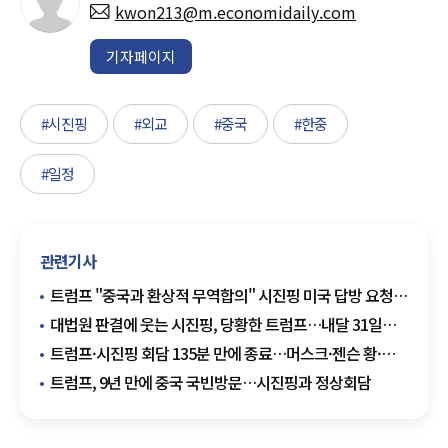
kwon213@m.economidaily.com
기자페이지
#시진핑
#외교
#중국
#한중
#일정
관련기사
트럼프 "중국과 환상적 무역합의" 시진핑 미국 답방 요청…
미중 해빙 기대감 부각
대법원 판결에 웃는 시진핑, 당황한 트럼프…내달 31일
정상회담 '안갯속'
트럼프·시진핑 회담 135분 만에 종료…머스크·젠슨 황·팀
쿡도 배석
트럼프, 9년 만에 중국 국빈방문…시진핑과 정상회담