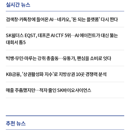
실시간 뉴스
검색창·카톡창에 들어온 AI…네카오, '돈 되는 플랫폼' 다시 짠다
SK쉴더스 EQST, 데프콘 AI CTF 5위…AI 에이전트가 대신 뚫는
대회서 톱5
빅뱅·무민·마루는 강쥐 총출동…유통가, 팬심을 소비로 잇다
KB금융, '상권활성화 지수'로 지방상권 10곳 경쟁력 분석
매출 주춤했지만…적자 줄인 SK바이오사이언스
추천 뉴스