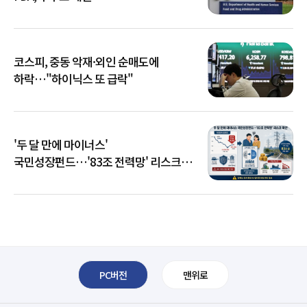
코스피, 중동 악재·외인 순매도에
하락…"하이닉스 또 급락"
'두 달 만에 마이너스'
국민성장펀드…'83조 전력망' 리스크
확산
PC버전
맨위로