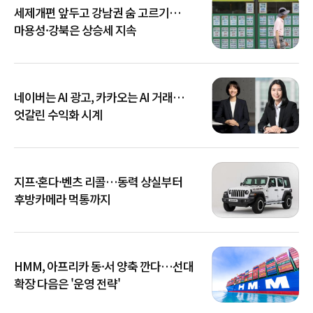
세제개편 앞두고 강남권 숨 고르기…
마용성·강북은 상승세 지속
네이버는 AI 광고, 카카오는 AI 거래…
엇갈린 수익화 시계
지프·혼다·벤츠 리콜…동력 상실부터
후방카메라 먹통까지
HMM, 아프리카 동·서 양축 깐다…선대
확장 다음은 '운영 전략'