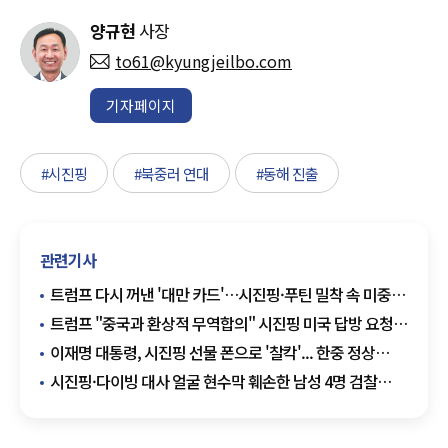
양규현
사장
to61@kyungjeilbo.com
기자페이지
#시진핑
#북중러 연대
#동해 진출
관련기사
트럼프 다시 꺼낸 '대만 카드'…시진핑·푸틴 밀착 속 미중
긴장 다시 고조
트럼프 "중국과 환상적 무역합의" 시진핑 미국 답방 요청…
미중 해빙 기대감 부각
이재명 대통령, 시진핑 선물 폰으로 '찰칵'... 한중 정상
파격적 '밀착 스킨십'
시진핑·다이빙 대사 얼굴 현수막 훼손한 남성 4명 검찰
송치