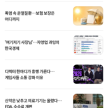
폭염 속 온열질환…보험 보장은
어디까지
'여기저기 사장님'…자영업 과잉의
한국경제
디렉터 한마디가 흥행 가른다…
게임사들 소통 강화 이유
신약은 낮추고 의료기기는 올렸다…
FDA, 수수료 개편