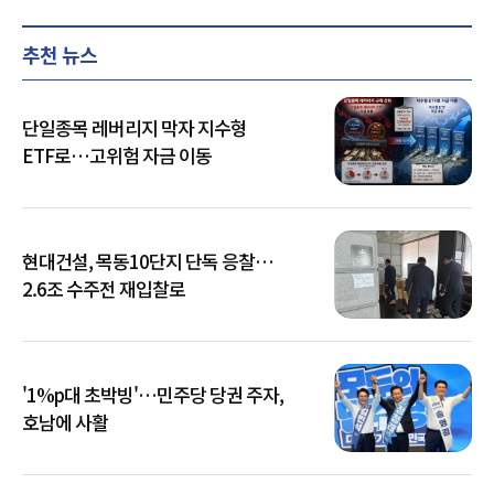
추천 뉴스
단일종목 레버리지 막자 지수형
ETF로…고위험 자금 이동
현대건설, 목동10단지 단독 응찰…
2.6조 수주전 재입찰로
'1%p대 초박빙'…민주당 당권 주자,
호남에 사활