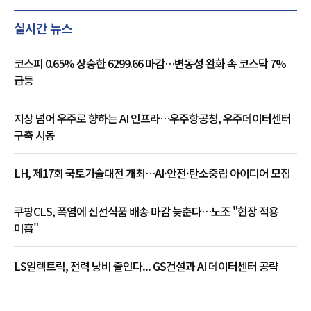
실시간 뉴스
코스피 0.65% 상승한 6299.66 마감…변동성 완화 속 코스닥 7%
급등
지상 넘어 우주로 향하는 AI 인프라…우주항공청, 우주데이터센터
구축 시동
LH, 제17회 국토기술대전 개최…AI·안전·탄소중립 아이디어 모집
쿠팡CLS, 폭염에 신선식품 배송 마감 늦춘다…노조 "현장 적용
미흡"
LS일렉트릭, 전력 낭비 줄인다... GS건설과 AI 데이터센터 공략