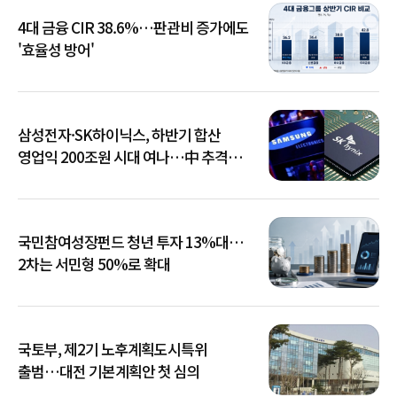
4대 금융 CIR 38.6%…판관비 증가에도
'효율성 방어'
삼성전자·SK하이닉스, 하반기 합산
영업익 200조원 시대 여나…中 추격은
부담
국민참여성장펀드 청년 투자 13%대…
2차는 서민형 50%로 확대
국토부, 제2기 노후계획도시특위
출범…대전 기본계획안 첫 심의