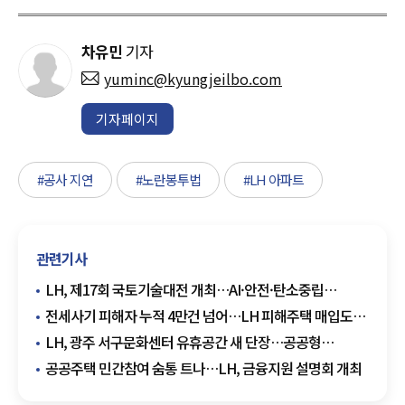
차유민
기자
yuminc@kyungjeilbo.com
기자페이지
#공사 지연
#노란봉투법
#LH 아파트
관련기사
LH, 제17회 국토기술대전 개최…AI·안전·탄소중립
아이디어 모집
전세사기 피해자 누적 4만건 넘어…LH 피해주택 매입도
1만호 돌파
LH, 광주 서구문화센터 유휴공간 새 단장…공공형
놀이시설 조성
공공주택 민간참여 숨통 트나…LH, 금융지원 설명회 개최