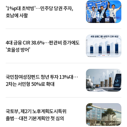
'1%p대 초박빙'…민주당 당권 주자,
호남에 사활
4대 금융 CIR 38.6%…판관비 증가에도
'효율성 방어'
국민참여성장펀드 청년 투자 13%대…
2차는 서민형 50%로 확대
국토부, 제2기 노후계획도시특위
출범…대전 기본계획안 첫 심의