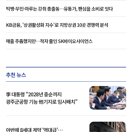
빅뱅·무민·마루는 강쥐 총출동…유통가, 팬심을 소비로 잇다
KB금융, '상권활성화 지수'로 지방상권 10곳 경쟁력 분석
매출 주춤했지만…적자 줄인 SK바이오사이언스
추천 뉴스
李 대통령 "2028년 중순까지
광주군공항 기능 他기지로 임시배치"
아반떼 8세대 계약 '역대급'…