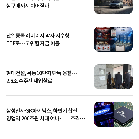
실구매까지 이어질까
단일종목 레버리지 막자 지수형
ETF로…고위험 자금 이동
현대건설, 목동10단지 단독 응찰…
2.6조 수주전 재입찰로
삼성전자·SK하이닉스, 하반기 합산
영업익 200조원 시대 여나…中 추격은
부담