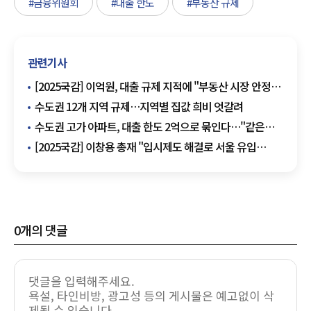
#금융위원회
#대출 한도
#부동산 규제
관련기사
[2025국감] 이억원, 대출 규제 지적에 "부동산 시장 안정이
먼저, 공급 대책도 집중할 것"
수도권 12개 지역 규제…지역별 집값 희비 엇갈려
수도권 고가 아파트, 대출 한도 2억으로 묶인다…"같은
단지인데 평형 따라 대출 달라져"
[2025국감] 이창용 총재 "입시제도 해결로 서울 유입
줄여야 집값 잡아"
0
개의 댓글