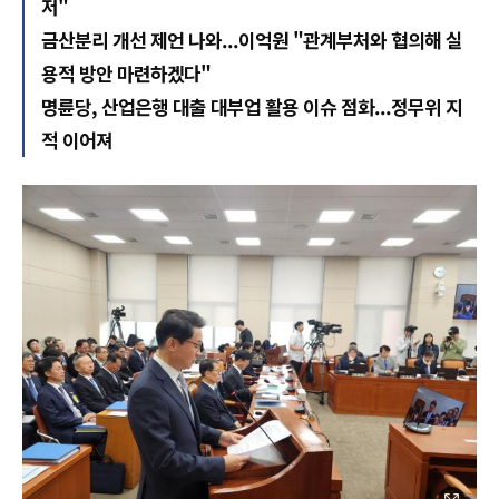
저"
금산분리 개선 제언 나와...이억원 "관계부처와 협의해 실
용적 방안 마련하겠다"
명륜당, 산업은행 대출 대부업 활용 이슈 점화...정무위 지
적 이어져