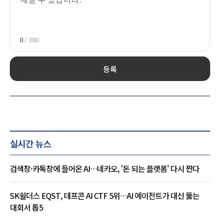
0
/ 300
등록
실시간 뉴스
검색창·카톡창에 들어온 AI…네카오, '돈 되는 플랫폼' 다시 짠다
SK쉴더스 EQST, 데프콘 AI CTF 5위…AI 에이전트가 대신 뚫는
대회서 톱5