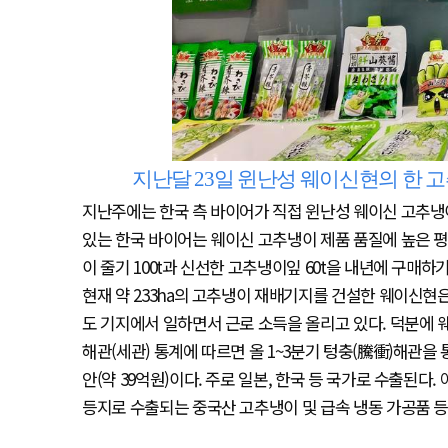
지난달 23일 윈난성 웨이신현의 한 고
지난주에는 한국 측 바이어가 직접 윈난성 웨이신 고추냉
있는 한국 바이어는 웨이신 고추냉이 제품 품질에 높은 평
이 줄기 100t과 신선한 고추냉이잎 60t을 내년에 구매하
현재 약 233ha의 고추냉이 재배기지를 건설한 웨이신현은
도 기지에서 일하면서 근로 소득을 올리고 있다. 덕분에 
해관(세관) 통계에 따르면 올 1~3분기 텅충(騰衝)해관을 통
안(약 39억원)이다. 주로 일본, 한국 등 국가로 수출된다
등지로 수출되는 중국산 고추냉이 및 급속 냉동 가공품 등