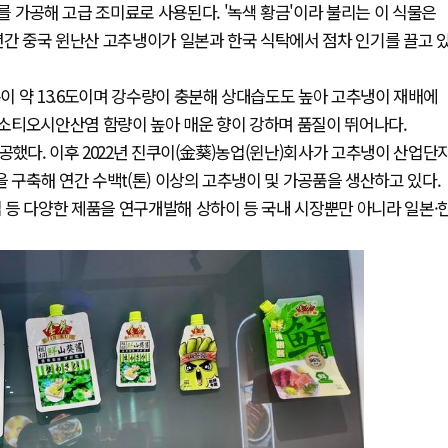
 가공해 고급 조미료로 사용된다. '녹색 황금'이라 불리는 이 식물은
년간 중국 윈난산 고추냉이가 일본과 한국 식탁에서 점차 인기를 끌고 
이 약 13.6도이며 강수량이 충분해 상대습도도 높아 고추냉이 재배에
소티오시안산염 함량이 높아 매운 향이 강하며 품질이 뛰어나다.
공했다. 이후 2022년 진쿠이(金葵)농업(윈난)회사가 고추냉이 산업단
 구축해 연간 수백t(톤) 이상의 고추냉이 및 가공품을 생산하고 있다.
 등 다양한 제품을 연구개발해 상하이 등 국내 시장뿐만 아니라 일본·