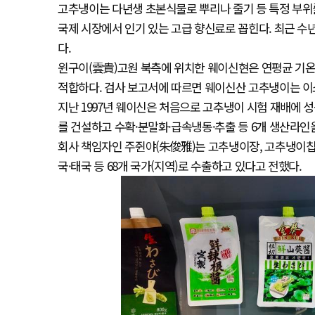
고추냉이는 다년생 초본식물로 뿌리나 줄기 등 특정 부위를
국제 시장에서 인기 있는 고급 향신료로 꼽힌다. 최근 수
다.
윈구이(雲貴)고원 북측에 위치한 웨이신현은 연평균 기온
적합하다. 검사 보고서에 따르면 웨이신산 고추냉이는 이
지난 1997년 웨이신은 처음으로 고추냉이 시험 재배에 성
를 건설하고 수확·분말화·급속냉동·추출 등 6개 생산라인을
회사 책임자인 주쥔야(朱俊雅)는 고추냉이장, 고추냉이칩
국·태국 등 68개 국가(지역)로 수출하고 있다고 전했다.