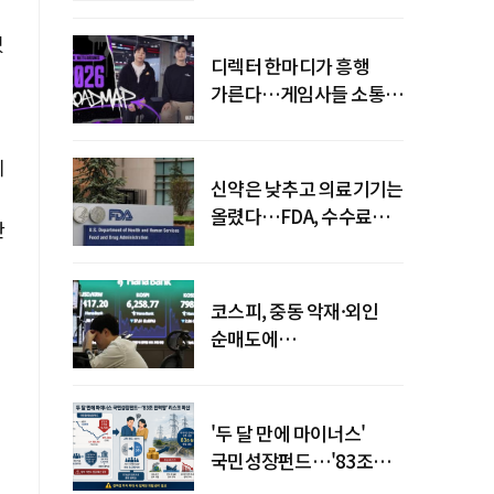
있
디렉터 한마디가 흥행
가른다…게임사들 소통
강화 이유
지
신약은 낮추고 의료기기는
올렸다…FDA, 수수료
한
개편
코스피, 중동 악재·외인
순매도에
하락…"하이닉스 또
급락"
'두 달 만에 마이너스'
국민성장펀드…'83조
전력망' 리스크 확산