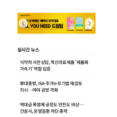
실시간 뉴스
식약처 사전상담, 혁신의료제품 '제품화
가속기' 역할 입증
李대통령, ISA·주가누르기법 재검토
지시…여야 공방 격화
역대급 폭염에 공정도 안전도 비상…
건설사, 온열질환 차단 총력