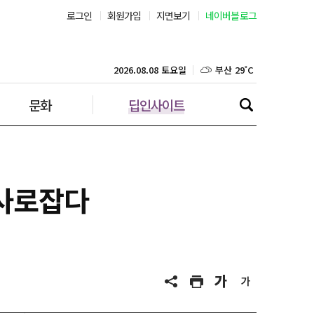
로그인
회원가입
지면보기
네이버블로그
부산 29˚C
대구 29˚C
2026.08.08 토요일
문화
딥인사이트
인천 29˚C
광주 30˚C
대전 30˚C
 사로잡다
울산 28˚C
강릉 22˚C
제주 29˚C