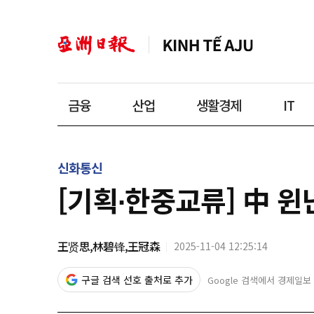
금융
산업
생활경제
IT
신화통신
[기획∙한중교류] 中 
王贤思,林碧锋,王冠森
2025-11-04 12:25:14
구글 검색 선호 출처로 추가
Google 검색에서 경제일보