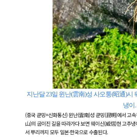
지난달 23일 윈난(雲南)성 사오퉁(昭通)
냉이.
(중국 쿤밍=신화통신) 윈난(雲南)성 쿤밍(昆明)에서 고
山)의 굽이진 길을 따라가다 보면 웨이신(威信)현 고추
서 뿌리까지 모두 일본∙한국으로 수출된다.