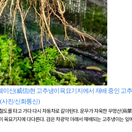
시 웨이신(威信)현 고추냉이육묘기지에서 재배 중인 고
 (사진/신화통신)
속철도를 타고 가다 다시 자동차로 갈아탄다. 운무가 자욱한 우멍산(烏蒙
냉이 육묘기지에 다다른다. 검은 차광막 아래서 재배되는 고추냉이는 잎