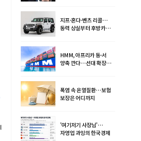
엇갈린 수익화 시계
지프·혼다·벤츠 리콜…
동력 상실부터 후방카메라
먹통까지
HMM, 아프리카 동·서
양축 깐다…선대 확장
다음은 '운영 전략'
폭염 속 온열질환…보험
추
보장은 어디까지
'여기저기 사장님'…
에
자영업 과잉의 한국경제