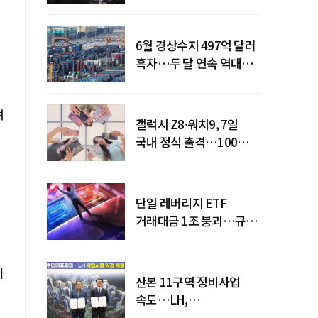
급락
6월 경상수지 497억 달러
흑자…두 달 연속 역대
최대
려
갤럭시 Z8·워치9, 7일
국내 정식 출격…100개국
순차 출시
단일 레버리지 ETF
거래대금 1조 붕괴…규제
직격탄
까
산본 11구역 정비사업
속도…LH,
주민대표회의와