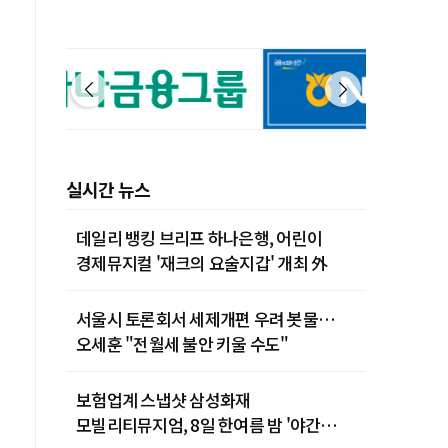
실시간 뉴스
데일리 뱅킹 브리프 하나은행, 어린이
경제뮤지컬 '재크의 요술지갑' 개최 外
서울시 토론회서 세제개편 우려 봇물…
오세훈 "전월세 불안 키울 수도"
보험업계 스냅샷 삼성화재
모빌리티뮤지엄, 8일 한여름 밤 '야간