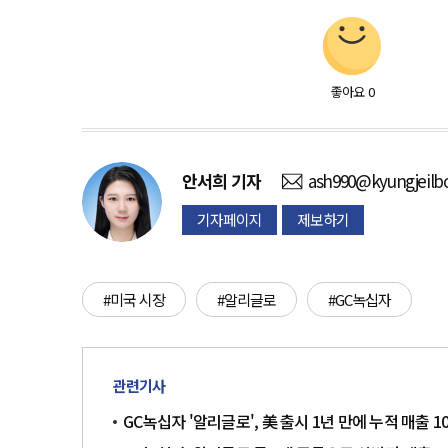
좋아요
0
안서희
기자
ash990@kyungjeilb
기자페이지
제보하기
#미국 시장
#알리글로
#GC녹십자
관련기사
GC녹십자 '알리글로', 美 출시 1년 만에 누적 매출 