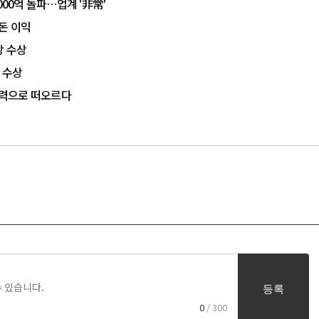
000억 돌파…업계 '非常'
돈 이익
상 수상
 수상
 동력으로 떠오르다
등록
0
/ 300