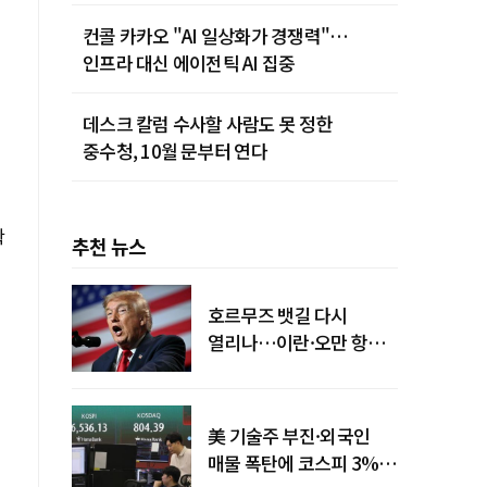
카밋' 개최
컨콜 카카오 "AI 일상화가 경쟁력"…
인프라 대신 에이전틱 AI 집중
데스크 칼럼 수사할 사람도 못 정한
중수청, 10월 문부터 연다
확
추천 뉴스
호르무즈 뱃길 다시
열리나…이란·오만 항로
합의
美 기술주 부진·외국인
매물 폭탄에 코스피 3%대