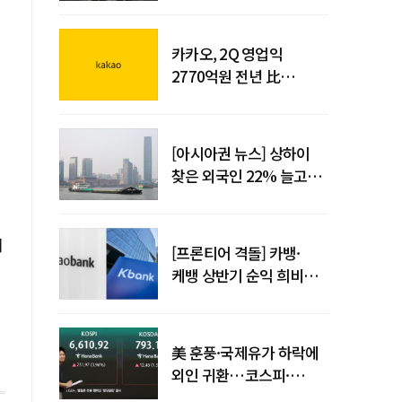
사업시행약정 체결
카카오, 2Q 영업익
2770억원 전년 比
36%↑…역대 최대 분기
실적 달성
[아시아권 뉴스] 상하이
찾은 외국인 22% 늘고
중국 자동차 수출 509만대
이
[프론티어 격돌] 카뱅·
케뱅 상반기 순익 희비…
플랫폼·개인사업자
금융으로 성장 기반 확대
美 훈풍·국제유가 하락에
외인 귀환…코스피·
코스닥 동반 상승