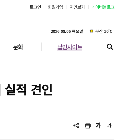
로그인
회원가입
지면보기
네이버블로그
부산 30˚C
대구 35˚C
2026.08.06 목요일
문화
딥인사이트
인천 30˚C
광주 36˚C
대전 36˚C
기 실적 견인
울산 32˚C
강릉 31˚C
제주 31˚C