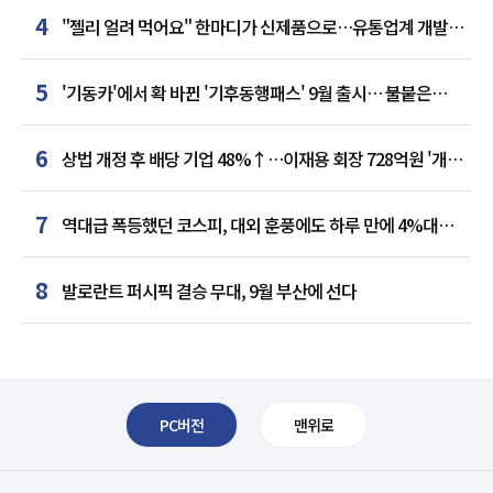
4
"젤리 얼려 먹어요" 한마디가 신제품으로…유통업계 개발실
된 SNS
5
'기동카'에서 확 바뀐 '기후동행패스' 9월 출시… 불붙은
카드사 경쟁
6
상법 개정 후 배당 기업 48%↑…이재용 회장 728억원 '개인
최다'
7
역대급 폭등했던 코스피, 대외 훈풍에도 하루 만에 4%대
급락
8
발로란트 퍼시픽 결승 무대, 9월 부산에 선다
PC버전
맨위로