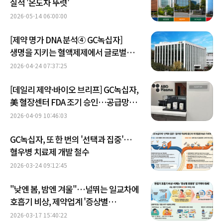
실적 '온도차 뚜렷'
2026-05-14 06:00:00
[제약 명가 DNA 분석④ GC녹십자]
생명을 지키는 혈액제제에서 글로벌
백신 무대로…GC녹십자 성장과 도전의
2026-04-24 07:37:25
역사
[데일리 제약·바이오 브리프] GC녹십자,
美 혈장센터 FDA 조기 승인…공급망
강화 外
2026-04-09 10:46:03
GC녹십자, 또 한 번의 '선택과 집중'…
혈우병 치료제 개발 철수
2026-03-24 09:12:45
"낮엔 봄, 밤엔 겨울"…널뛰는 일교차에
호흡기 비상, 제약업계 '증상별
맞춤약'으로 응수
2026-03-17 15:40:22