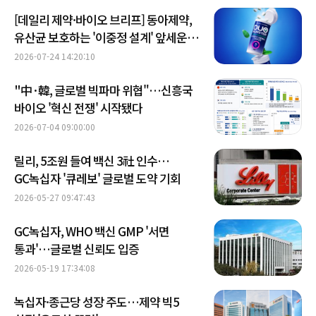
[데일리 제약·바이오 브리프] 동아제약,
유산균 보호하는 '이중정 설계' 앞세운
구강유산균 출시 外
2026-07-24 14:20:10
"中·韓, 글로벌 빅파마 위협"…신흥국
바이오 '혁신 전쟁' 시작됐다
2026-07-04 09:00:00
릴리, 5조원 들여 백신 3社 인수…
GC녹십자 '큐레보' 글로벌 도약 기회
2026-05-27 09:47:43
GC녹십자, WHO 백신 GMP '서면
통과'…글로벌 신뢰도 입증
2026-05-19 17:34:08
녹십자·종근당 성장 주도…제약 빅5