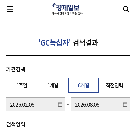
'GC녹십자'
검색결과
기간검색
1주일
1개월
6개월
직접입력
-
검색영역