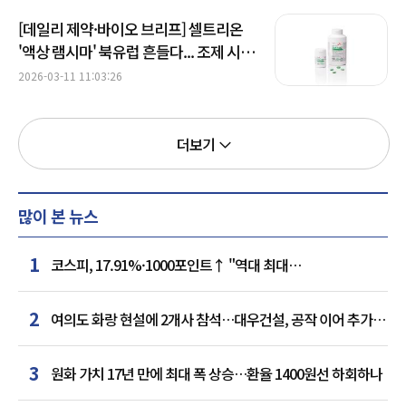
[데일리 제약·바이오 브리프] 셀트리온
'액상 램시마' 북유럽 흔들다... 조제 시간
절반 뚝 外
2026-03-11 11:03:26
더보기
많이 본 뉴스
1
코스피, 17.91%·1000포인트↑ "역대 최대
상승률"…'삼전닉스' 동반 상한가
2
여의도 화랑 현설에 2개사 참석…대우건설, 공작 이어 추가
거점 확보하나
3
원화 가치 17년 만에 최대 폭 상승…환율 1400원선 하회하나