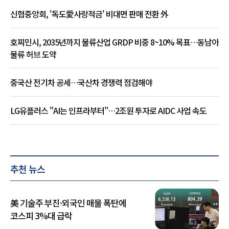
신협중앙회, '독도愛사랑적금' 비대면 판매 전환 外
호찌민시, 2035년까지 물류산업 GRDP 비중 8~10% 목표…동남아
물류 허브 도약
중국산 전기차 공세…국산차 경쟁력 점검해야
LG유플러스 "AI는 인프라부터"…2조원 투자로 AIDC 사업 속도
추천 뉴스
美 기술주 부진·외국인 매물 폭탄에
코스피 3%대 급락