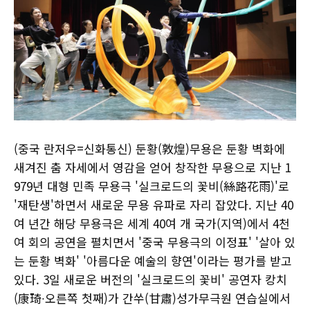
(중국 란저우=신화통신) 둔황(敦煌)무용은 둔황 벽화에
새겨진 춤 자세에서 영감을 얻어 창작한 무용으로 지난 1
979년 대형 민족 무용극 '실크로드의 꽃비(絲路花雨)'로
'재탄생'하면서 새로운 무용 유파로 자리 잡았다. 지난 40
여 년간 해당 무용극은 세계 40여 개 국가(지역)에서 4천
여 회의 공연을 펼치면서 '중국 무용극의 이정표' '살아 있
는 둔황 벽화' '아름다운 예술의 향연'이라는 평가를 받고
있다. 3일 새로운 버전의 '실크로드의 꽃비' 공연자 캉치
(康琦∙오른쪽 첫째)가 간쑤(甘肅)성가무극원 연습실에서