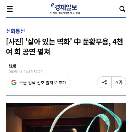
신화통신
[사진] '살아 있는 벽화' 中 둔황무용, 4천
여 회 공연 펼쳐
陈斌
2025-11-04 19:52:23
구글 검색 선호 출처로 추가