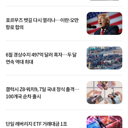
호르무즈 뱃길 다시 열리나…이란·오만
항로 합의
6월 경상수지 497억 달러 흑자…두 달
연속 역대 최대
갤럭시 Z8·워치9, 7일 국내 정식 출격…
100개국 순차 출시
단일 레버리지 ETF 거래대금 1조