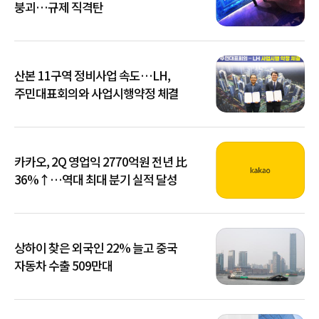
붕괴…규제 직격탄
산본 11구역 정비사업 속도…LH,
주민대표회의와 사업시행약정 체결
카카오, 2Q 영업익 2770억원 전년 比
36%↑…역대 최대 분기 실적 달성
상하이 찾은 외국인 22% 늘고 중국
자동차 수출 509만대